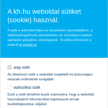
A kh.hu weboldal sütiket
(cookie) használ.
hírek és hivatalos
A sütik a weboldal teljes és kényelmes használatához, a
közzétételek
webhelyforgalmunk elemzéséhez és személyre szabott
ajánlatok adásához szükségesek. További információ a
sütikről
itt érhető el
.
egyéb
English
alap sütik
Az idetartozó sütik a weboldal megfelelő és biztonságos
műszaki működését szolgálják.
statisztikai sütik
nem csak nyáron érdemes a
Ezek a sütik lehetővé teszik számunkra, hogy a weboldal
használatáról információkat kaphassunk annak
fogyasztási szektorra fókuszálni
továbbfejlesztése céljából.