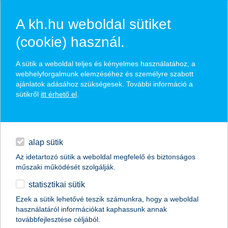
A kh.hu weboldal sütiket
(cookie) használ.
hírek és hivatalos
A sütik a weboldal teljes és kényelmes használatához, a
közzétételek
webhelyforgalmunk elemzéséhez és személyre szabott
ajánlatok adásához szükségesek. További információ a
sütikről
itt érhető el
.
egyéb
English
alap sütik
Az idetartozó sütik a weboldal megfelelő és biztonságos
műszaki működését szolgálják.
statisztikai sütik
rámehet a barátság a kölcsönre?
Ezek a sütik lehetővé teszik számunkra, hogy a weboldal
használatáról információkat kaphassunk annak
K&H pályakezdők jóléti indexe
továbbfejlesztése céljából.