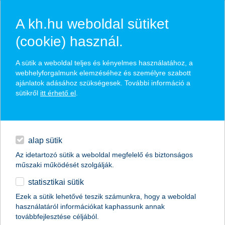
A kh.hu weboldal sütiket
(cookie) használ.
hírek és hivatalos
A sütik a weboldal teljes és kényelmes használatához, a
közzétételek
webhelyforgalmunk elemzéséhez és személyre szabott
ajánlatok adásához szükségesek. További információ a
sütikről
itt érhető el
.
egyéb
English
alap sütik
Az idetartozó sütik a weboldal megfelelő és biztonságos
műszaki működését szolgálják.
statisztikai sütik
Ezek a sütik lehetővé teszik számunkra, hogy a weboldal
használatáról információkat kaphassunk annak
Előző
Következő
továbbfejlesztése céljából.