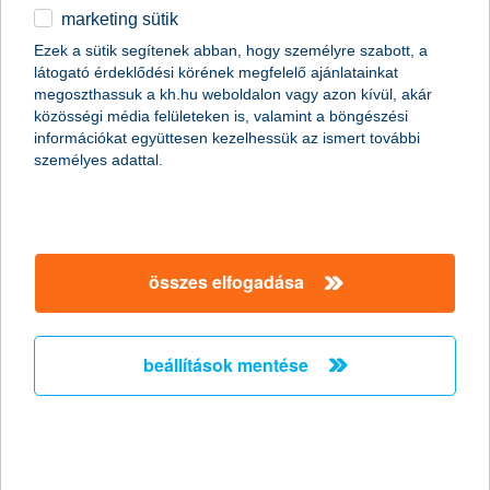
marketing sütik
Stagnáló foglalkoztatási hajlandóság a
Ezek a sütik segítenek abban, hogy személyre szabott, a
kisvállalati szektorban
látogató érdeklődési körének megfelelő ajánlatainkat
megoszthassuk a kh.hu weboldalon vagy azon kívül, akár
2011.02.18.
közösségi média felületeken is, valamint a böngészési
információkat együttesen kezelhessük az ismert további
„A Nemzeti Foglalkoztatási Szolgálat legfrissebb adatai
személyes adattal.
szerint januárban jelentősen, mintegy 15,7%-kal nőtt az
álláskeresők száma az előző hónaphoz képest. Mivel az
általunk megkérdezett kkv vezetők többsége egyelőre az
alkalmazottak létszámának stagnálásával számol, és a
munkaerő-felvételben gondolkodó vállalkozások
többségénél is csak néhány fős létszámbővítést
összes elfogadása
valószínűsítenek, ezért a kkv szektorban a következő
hónapokban nem várjuk a foglalkoztatás látványos
megugrását” - mondta el Németh László, a K&H kkv
beállítások mentése
marketing főosztály vezetője.
Versenyelőny a vállalkozásoknak ismét
elindul az országos K&H üzleti tippek