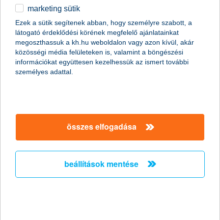
marketing sütik
Ördögi körbe kerülhetnek a
Ezek a sütik segítenek abban, hogy személyre szabott, a
munkavállalók a csökkent táppénz
látogató érdeklődési körének megfelelő ajánlatainkat
miatt
megoszthassuk a kh.hu weboldalon vagy azon kívül, akár
közösségi média felületeken is, valamint a böngészési
információkat együttesen kezelhessük az ismert további
2011.10.19.
személyes adattal.
Hazánkban több mint két millióan élnek olyan háztartásban, ahol
a megélhetés egyetlen ember fizetésén múlik. Persze még az
sem jelent anyagi biztonságot, ha két kereső van a családban,
mert egy baleset vagy súlyos betegség esetén jelentős
jövedelem kieséssel kell számolni, miközben az egészségügyi
összes elfogadása
kezeléssel kapcsolatos költségek még növelik is a háztartás havi
kiadásait. A nyáron csökkentett táppénz összegek miatt
feltehetőleg megnő azok száma, akik még súlyosabb
panaszokkal sem fordulnak orvoshoz, ami komoly egészségi
beállítások mentése
kockázatot jelent.
stagnáló árbevétel és nyereség
várakozások