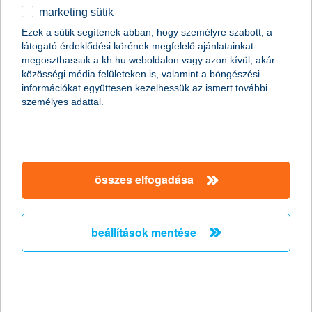
marketing sütik
2014.08.12.
Ezek a sütik segítenek abban, hogy személyre szabott, a
látogató érdeklődési körének megfelelő ajánlatainkat
„A továbbra is alacsony infláció miatt még jó ideig maradhat az
megoszthassuk a kh.hu weboldalon vagy azon kívül, akár
alacsony kamatkörnyezet, ami a forint sérülékenységét is
közösségi média felületeken is, valamint a böngészési
tartóssá teszi. A következő hetekben, hónapokban ezért
információkat együttesen kezelhessük az ismert további
erőteljes árfolyamkilengésekre számíthatunk, így érdemes
személyes adattal.
deviza befektetésekben megtakarítani” – tanácsolja Horváth
István, a K&H Alapkezelő befektetési igazgatója.
kis spórolással egy hét belföldi út így
összes elfogadása
nyaral a magyar fiatal
2014.08.08.
beállítások mentése
Kis spórolással legfeljebb egy hetet tölt pihenéssel az átlagos
magyar fiatal. A K&H pályakezdők jóléti indexe kérdéseire adott
válaszok szerint a vízpartot választják a legtöbben, de nőtt
azoknak az aránya, akik külföldön élő rokonaikat látogatják meg.