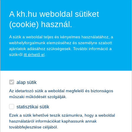
A kh.hu weboldal sütiket
(cookie) használ.
hírek és hivatalos
A sütik a weboldal teljes és kényelmes használatához, a
közzétételek
webhelyforgalmunk elemzéséhez és személyre szabott
ajánlatok adásához szükségesek. További információ a
sütikről
itt érhető el
.
egyéb
English
alap sütik
Az idetartozó sütik a weboldal megfelelő és biztonságos
műszaki működését szolgálják.
statisztikai sütik
a tartósan gyengélkedő forint miatt
Ezek a sütik lehetővé teszik számunkra, hogy a weboldal
használatáról információkat kaphassunk annak
érdemes deviza befektetésben
továbbfejlesztése céljából.
gondolkodni