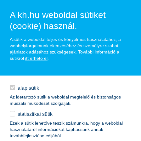
A kh.hu weboldal sütiket
(cookie) használ.
hírek és hivatalos
A sütik a weboldal teljes és kényelmes használatához, a
közzétételek
webhelyforgalmunk elemzéséhez és személyre szabott
ajánlatok adásához szükségesek. További információ a
sütikről
itt érhető el
.
egyéb
English
alap sütik
Az idetartozó sütik a weboldal megfelelő és biztonságos
műszaki működését szolgálják.
statisztikai sütik
Hirtelen földcsuszamlásnál is
Ezek a sütik lehetővé teszik számunkra, hogy a weboldal
használatáról információkat kaphassunk annak
megoldás lehet a lakásbiztosítás
továbbfejlesztése céljából.
szakértői vélemény a K&H Biztosítótól