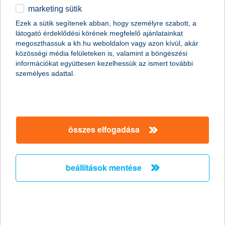
marketing sütik
2011.01.19.
Ezek a sütik segítenek abban, hogy személyre szabott, a
látogató érdeklődési körének megfelelő ajánlatainkat
A napokban bekövetkezett katasztrofális partfal leszakadás
megoszthassuk a kh.hu weboldalon vagy azon kívül, akár
Kulcs községben ráirányította a figyelmet arra, hogy
közösségi média felületeken is, valamint a böngészési
földcsuszamláskor milyen segítségre számíthatnak az
információkat együttesen kezelhessük az ismert további
ingatlantulajdonosok. Kevesen tudják, de több biztosítónál is
személyes adattal.
lehet választani kiegészítő fedezetet földmozgás esetére a
hagyományos lakásbiztosítások mellé. Fontos azonban, hogy ez
a lehetőség csak a földfelszíni talajrétegek hirtelen, váratlan és
balesetszerű megcsúszásakor jelent megoldást.
összes elfogadása
A K&H kapta a “The Bank of the Year in
Hungary
beállítások mentése
2011” címet - A K&H nemzetközi szakmai
elismerésben részesült
2011.01.13.
A K&H ismét rangos elismerésben részesült. Ezúttal a neves
nemzetközi magazin, a The Banker adományozta a “The Bank