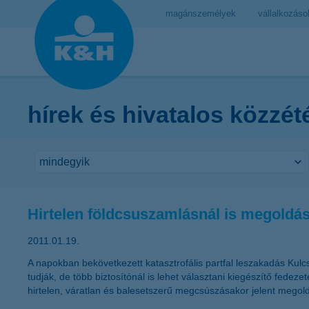
magánszemélyek
vállalkozáso
hírek és hivatalos közzét
Hirtelen földcsuszamlásnál is megoldás 
2011.01.19.
A napokban bekövetkezett katasztrofális partfal leszakadás Kulc
tudják, de több biztosítónál is lehet választani kiegészítő fede
hirtelen, váratlan és balesetszerű megcsúszásakor jelent megold