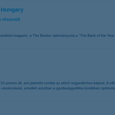
n Hungary
 részesült
mzetközi magazin, a The Banker adományozta a “The Bank of the Year 
g -10 ponton áll, ami jelentős romlás az előző negyedévhez képest. A 
ó várakozások, emellett azonban a gazdaságpolitika korábban optimist