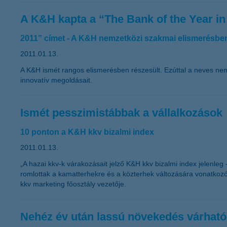
A K&H kapta a “The Bank of the Year i
2011” címet - A K&H nemzetközi szakmai elismerésben
2011.01.13.
A K&H ismét rangos elismerésben részesült. Ezúttal a neves ne
innovatív megoldásait.
Ismét pesszimistábbak a vállalkozások
10 ponton a K&H kkv bizalmi index
2011.01.13.
„A hazai kkv-k várakozásait jelző K&H kkv bizalmi index jelenle
romlottak a kamatterhekre és a közterhek változására vonatkoz
kkv marketing főosztály vezetője.
Nehéz év után lassú növekedés várható