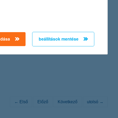
inance Provider in Hungary 2011).
adása
beállítások mentése
. 84/a., cégjegyzék száma: Cg. 01-10-042149) Igazgatósága az
ténő átalakításáról szóló közleményét:
← Első
Előző
Következő
utolsó →