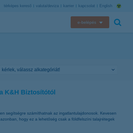
térképes kereső
valuta/deviza
karrier
kapcsolat
English
e-belépés
K&H e-bank
keresés
K&H e-posta
K&H elektronikus postaláda
K&H web Electra
a K&H Biztosítótól
K&H Biztosító ügyfélportál
K&H SZÉP Kártya
lyen segítségre számíthatnak az ingatlantulajdonosok. Kevesen
azonban, hogy ez a lehetőség csak a földfelszíni talajrétegek
K&H e-kártyafelület