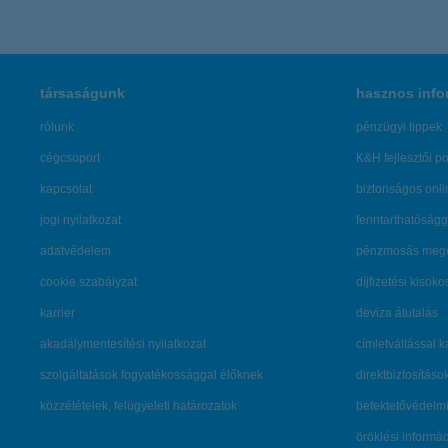
társaságunk
hasznos info
rólunk
pénzügyi tippek
cégcsoport
K&H fejlesztői po
kapcsolat
biztonságos onli
jogi nyilatkozat
fenntarthatóságg
adatvédelem
pénzmosás mege
cookie szabályzat
díjfizetési kisoko
karrier
deviza átutalás
akadálymentesítési nyilatkozat
címletváltással 
szolgáltatások fogyatékossággal élőknek
direktbiztosításo
közzétételek, felügyeleti határozatok
befektetővédelmi
öröklési informá