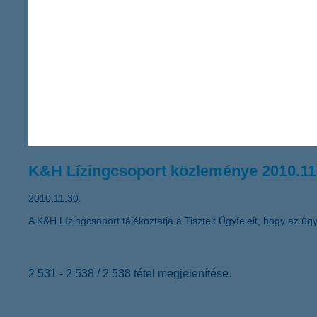
A Global Finance magazin ismét a K&H Banknak ítélte a legjobb
K&H Lízingcsoport közleménye 2010.12
2010.12.03.
A K&H Pannonlízing Pénzügyi Szolgáltató Holding Zártkörűen M
alábbiakban teszi közzé a Társaság alaptőke emeléséről, valamin
K&H Lízingcsoport közleménye 2010.11
2010.11.30.
A K&H Lízingcsoport tájékoztatja a Tisztelt Ügyfeleit, hogy az ügyf
2 531 - 2 538 / 2 538 tétel megjelenítése.