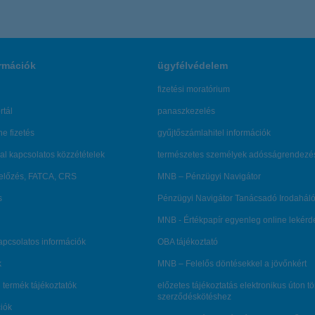
rmációk
ügyfélvédelem
fizetési moratórium
rtál
panaszkezelés
ne fizetés
gyűjtőszámlahitel információk
al kapcsolatos közzétételek
természetes személyek adósságrendezé
lőzés, FATCA, CRS
MNB – Pénzügyi Navigátor
s
Pénzügyi Navigátor Tanácsadó Irodaháló
MNB - Értékpapír egyenleg online lekér
kapcsolatos információk
OBA tájékoztató
k
MNB – Felelős döntésekkel a jövőnkért
 termék tájékoztatók
előzetes tájékoztatás elektronikus úton t
szerződéskötéshez
ciók