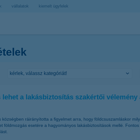
k
vállalatok
kiemelt ügyfelek
ételek
lehet a lakásbiztosítás szakértői vélemény 
s községben ráirányította a figyelmet arra, hogy földcsuszamláskor mi
zetet földmozgás esetére a hagyományos lakásbiztosítások mellé. Fontos 
ást.