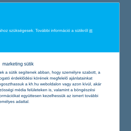
011-re csak alig jobbak, ezért a biztosítási szakma csak óvatosan
, és az is szinte bizonyos, hogy a szektor az árverseny miatt
ához szükségesek. További információ a sütikről
itt
 a K&H Biztosító 2011-es piaci előrejelzésében. A nehézségek és a
en a kötelező gépjármű-felelősségbiztosítási kampányban elért
latot adta.
marketing sütik
ek a sütik segítenek abban, hogy személyre szabott, a
togató érdeklődési körének megfelelő ajánlatainkat
goszthassuk a kh.hu weboldalon vagy azon kívül, akár
a szét, hogy ezzel is támogassa a gyermek-egészségügyet.
zösségi média felületeken is, valamint a böngészési
és a Marcali Városi Kórház vásárolhat műszereket a 8 millió
formációkat együttesen kezelhessük az ismert további
emélyes adattal.
gon