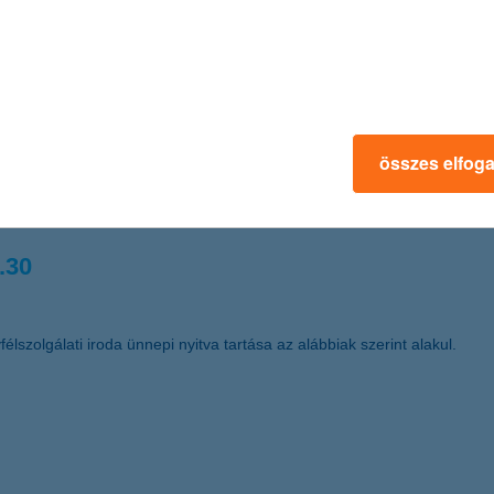
 kereskedelemfinanszírozási bank címet Magyarországon (Best Trade F
.03.
összes elfog
űködő Részvénytársaság (székhelye: 1068 Budapest, Dózsa György út
t a nyomdai úton előállított részvények dematerializált részvénnyé tör
.30
élszolgálati iroda ünnepi nyitva tartása az alábbiak szerint alakul.