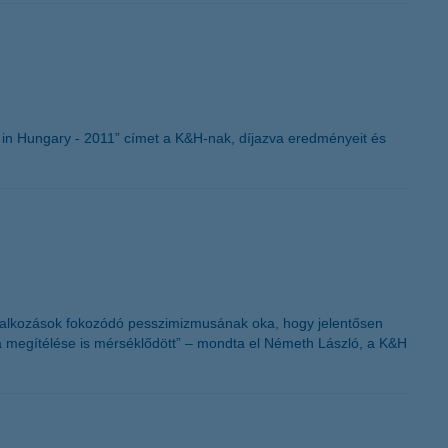
K&H token megújítás
in Hungary - 2011” címet a K&H-nak, díjazva eredményeit és
vállalkozások fokozódó pesszimizmusának oka, hogy jelentősen
a megítélése is mérséklődött” – mondta el Németh László, a K&H