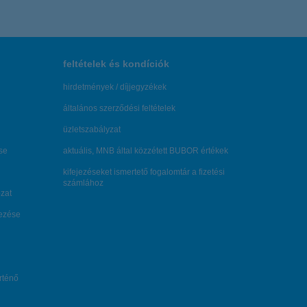
feltételek és kondíciók
hirdetmények / díjjegyzékek
általános szerződési feltételek
üzletszabályzat
se
aktuális, MNB által közzétett BUBOR értékek
kifejezéseket ismertető fogalomtár a fizetési
számlához
zat
dezése
örténő