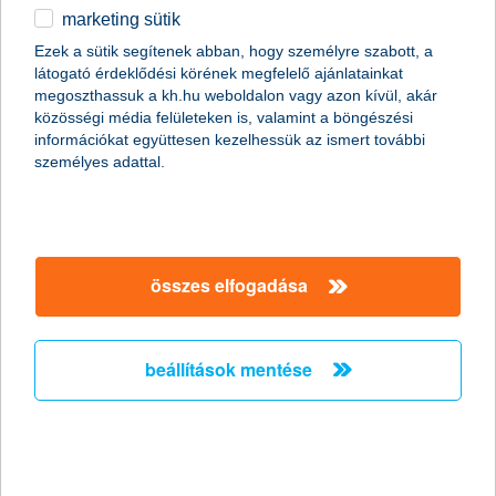
marketing sütik
2011.01.19.
Ezek a sütik segítenek abban, hogy személyre szabott, a
látogató érdeklődési körének megfelelő ajánlatainkat
A napokban bekövetkezett katasztrofális partfal leszakadás
megoszthassuk a kh.hu weboldalon vagy azon kívül, akár
Kulcs községben ráirányította a figyelmet arra, hogy
közösségi média felületeken is, valamint a böngészési
földcsuszamláskor milyen segítségre számíthatnak az
információkat együttesen kezelhessük az ismert további
ingatlantulajdonosok. Kevesen tudják, de több biztosítónál is
személyes adattal.
lehet választani kiegészítő fedezetet földmozgás esetére a
hagyományos lakásbiztosítások mellé. Fontos azonban, hogy ez
a lehetőség csak a földfelszíni talajrétegek hirtelen, váratlan és
balesetszerű megcsúszásakor jelent megoldást.
összes elfogadása
A K&H kapta a “The Bank of the Year in
Hungary
beállítások mentése
2011” címet - A K&H nemzetközi szakmai
elismerésben részesült
2011.01.13.
A K&H ismét rangos elismerésben részesült. Ezúttal a neves
nemzetközi magazin, a The Banker adományozta a “The Bank