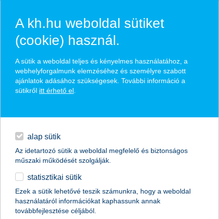
A kh.hu weboldal sütiket
(cookie) használ.
hírek és hivatalos
A sütik a weboldal teljes és kényelmes használatához, a
közzétételek
webhelyforgalmunk elemzéséhez és személyre szabott
ajánlatok adásához szükségesek. További információ a
sütikről
itt érhető el
.
egyéb
English
alap sütik
Az idetartozó sütik a weboldal megfelelő és biztonságos
műszaki működését szolgálják.
statisztikai sütik
Hirtelen földcsuszamlásnál is
Ezek a sütik lehetővé teszik számunkra, hogy a weboldal
használatáról információkat kaphassunk annak
megoldás lehet a lakásbiztosítás
továbbfejlesztése céljából.
szakértői vélemény a K&H Biztosítótól