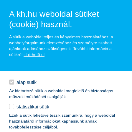
A kh.hu weboldal sütiket
(cookie) használ.
hírek és hivatalos
A sütik a weboldal teljes és kényelmes használatához, a
közzétételek
webhelyforgalmunk elemzéséhez és személyre szabott
ajánlatok adásához szükségesek. További információ a
sütikről
itt érhető el
.
egyéb
English
alap sütik
Az idetartozó sütik a weboldal megfelelő és biztonságos
műszaki működését szolgálják.
statisztikai sütik
Ezek a sütik lehetővé teszik számunkra, hogy a weboldal
használatáról információkat kaphassunk annak
Előző
Következő
továbbfejlesztése céljából.