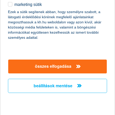
marketing sütik
Csak okosan osszunk meg a közösségi
Ezek a sütik segítenek abban, hogy személyre szabott, a
médiában nyaralási képeket!
látogató érdeklődési körének megfelelő ajánlatainkat
megoszthassuk a kh.hu weboldalon vagy azon kívül, akár
2011.06.27.
közösségi média felületeken is, valamint a böngészési
információkat együttesen kezelhessük az ismert további
Már szinte minden generáció nap mint nap használja a
személyes adattal.
közösségi oldalakat, de érdemes megfontolni, milyen
információt osztunk meg magunkról a széles nyilvánosság előtt.
Fotóink adatain keresztül például még akkor is kideríthető, hogy
éppen hol tartózkodunk, ha egyébként a kép tartalmáról ez nem
derülne ki. Érdemes tehát adataink biztonságára nagyobb
figyelmet fordítanunk különösen nyáron, amikor sokan
összes elfogadása
elutaznak.
beállítások mentése
A K&H újabb tehetséges fiatal
festőművészt támogat
2011.06.24.
Győztest hirdettek a K&H Csoport ötödik alkalommal