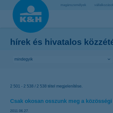
magánszemélyek
vállalkozáso
hírek és hivatalos közzét
2 501 - 2 538 / 2 538 tétel megjelenítése.
Csak okosan osszunk meg a közösségi 
2011.06.27.