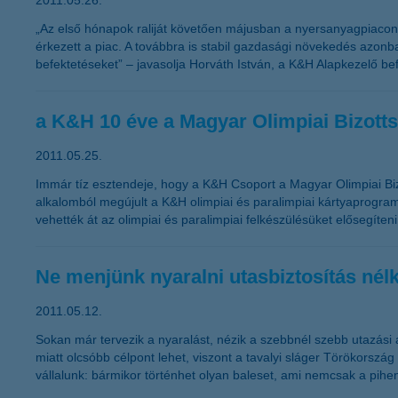
2011.05.26.
„Az első hónapok raliját követően májusban a nyersanyagpiacon l
érkezett a piac. A továbbra is stabil gazdasági növekedés azonba
befektetéseket” – javasolja Horváth István, a K&H Alapkezelő bef
a K&H 10 éve a Magyar Olimpiai Bizotts
2011.05.25.
Immár tíz esztendeje, hogy a K&H Csoport a Magyar Olimpiai Biz
alkalomból megújult a K&H olimpiai és paralimpiai kártyaprogra
vehették át az olimpiai és paralimpiai felkészülésüket elősegíteni
Ne menjünk nyaralni utasbiztosítás nélk
2011.05.12.
Sokan már tervezik a nyaralást, nézik a szebbnél szebb utazási a
miatt olcsóbb célpont lehet, viszont a tavalyi sláger Törökország
vállalunk: bármikor történhet olyan baleset, ami nemcsak a pihen