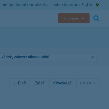
térképes kereső
valuta/deviza
karrier
kapcsolat
English
e-belépés
K&H e-bank
keresés
K&H e-posta
K&H elektronikus postaláda
K&H web Electra
K&H Biztosító ügyfélportál
← Első
Előző
Következő
utolsó →
K&H SZÉP Kártya
K&H e-kártyafelület