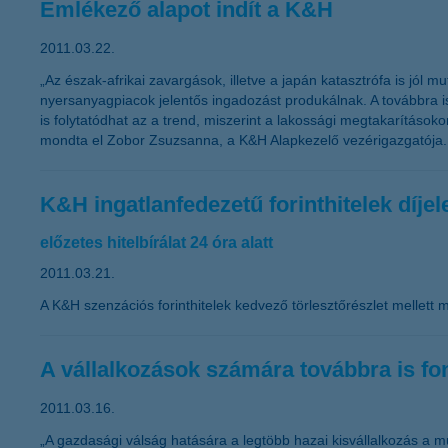
Emlékező alapot indít a K&H
2011.03.22.
„Az észak-afrikai zavargások, illetve a japán katasztrófa is jól
nyersanyagpiacok jelentős ingadozást produkálnak. A továbbra 
is folytatódhat az a trend, miszerint a lakossági megtakarítás
mondta el Zobor Zsuzsanna, a K&H Alapkezelő vezérigazgatója.
K&H ingatlanfedezetű forinthitelek díje
előzetes hitelbírálat 24 óra alatt
2011.03.21.
A K&H szenzációs forinthitelek kedvező törlesztőrészlet mellett m
A vállalkozások számára továbbra is fo
2011.03.16.
„A gazdasági válság hatására a legtöbb hazai kisvállalkozás a mű