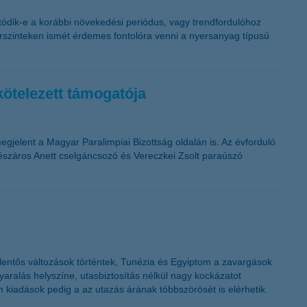
atódik-e a korábbi növekedési periódus, vagy trendfordulóhoz
s árszinteken ismét érdemes fontolóra venni a nyersanyag típusú
kötelezett támogatója
jelent a Magyar Paralimpiai Bizottság oldalán is. Az évforduló
észáros Anett cselgáncsozó és Vereczkei Zsolt paraúszó
jelentős változások történtek, Tunézia és Egyiptom a zavargások
nyaralás helyszíne, utasbiztosítás nélkül nagy kockázatot
an kiadások pedig a az utazás árának többszörösét is elérhetik.