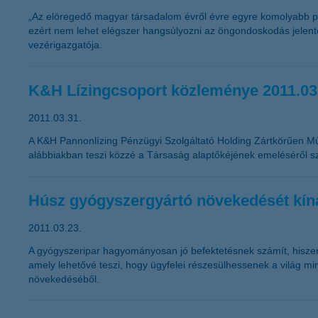
„Az elöregedő magyar társadalom évről évre egyre komolyabb pro
ezért nem lehet elégszer hangsúlyozni az öngondoskodás jelent
vezérigazgatója.
K&H Lízingcsoport közleménye 2011.03
2011.03.31.
A K&H Pannonlízing Pénzügyi Szolgáltató Holding Zártkörűen M
alábbiakban teszi közzé a Társaság alaptőkéjének emeléséről s
Húsz gyógyszergyártó növekedését kíná
2011.03.23.
A gyógyszeripar hagyományosan jó befektetésnek számít, hiszen a
amely lehetővé teszi, hogy ügyfelei részesülhessenek a világ min
növekedéséből.