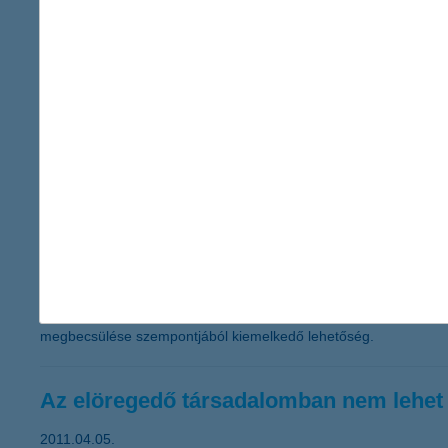
2011.04.27.
Ötödik alkalommal adja ki a társadalmi felelősségvállalás (CSR) 
kizárólag elektronikus formában jelenik meg. A nemzetközi szabvá
társadalmi felelősségvállalási stratégia megvalósítására. A K
munkahely kialakítása áll. A társadalmi felelősségvállalási tevék
kismamák visszavételével kapcsolatban és az elektromos energ
Ismét pályázhatnak a fiatal képzőművés
2011.04.14.
A K&H Csoport kortárs képzőművészeti gyűjteményének folyamatos
pályázaton ezúttal nemcsak a fél éven keresztül nyújtott havi 1
művészektől, 200 ezer forintos egységáron. A kiválasztott alkot
megbecsülése szempontjából kiemelkedő lehetőség.
Az elöregedő társadalomban nem lehet
2011.04.05.