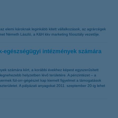
n az elemi károknak leginkább kitett vállalkozások, az agrárcégek
met Németh László, a K&H kkv marketing főosztály vezetője.
mek-egészségügyi intézmények számára
ek számára kiírt, a korábbi évekhez képest egyszerűsített
 legnehezebb helyzetben lévő területére. A pénzintézet – a
yermek fül-orr-gégészet kap kiemelt figyelmet a támogatások
zterületet. A pályázati anyagokat 2011. szeptember 20-ig lehet