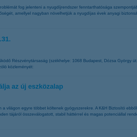
blémát fog jelenteni a nyugdíjrendszer fenntarthatósága szempontjából
őségét, amellyel nagyban növelhetjük a nyugdíjas évek anyagi bizton
.31.
űködő Részvénytársaság (székhelye: 1068 Budapest, Dózsa György út
zóló közleményét:
lja az új eszközalap
 világon egyre többet költenek gyógyszerekre. A K&H Biztosító ebből k
den tájáról összeválogatott, stabil háttérrel és magas potenciállal ren