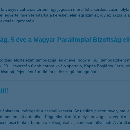
átványos zuhanás történt, így jogosan merül fel a kérdés, vajon folyt
n egyértelműen fenntartja a kereslet jelenlegi szintjét, így az aktuáli
ektetési igazgatója.
ág, 5 éve a Magyar Paralimpiai Bizottság el
ottság elkötelezett támogatója, és öt éve, hogy a K&H támogatóként meg
m. 2011 tavaszán újabb három kiváló sportoló, Kapás Boglárka úszó, M
 hivatott, fejenként 1 millió forint összegű támogatást.
ül!
jánlatokat, méregetik a családi kasszát. Az üdülési piacon tavaly óta 
 éppen emiatt drágulhat. Függetlenül attól, melyik ország lesz végül a 
ést teszi tönkre, hanem a költségeket is jelentősen növelheti. A váratl