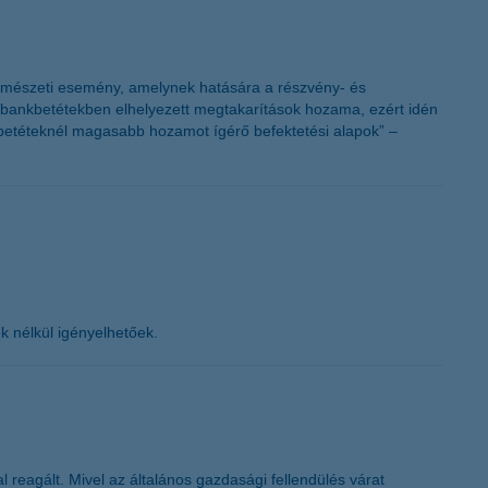
y természeti esemény, amelynek hatására a részvény- és
s bankbetétekben elhelyezett megtakarítások hozama, ezért idén
 betéteknél magasabb hozamot ígérő befektetési alapok” –
ek nélkül igényelhetőek.
 reagált. Mivel az általános gazdasági fellendülés várat