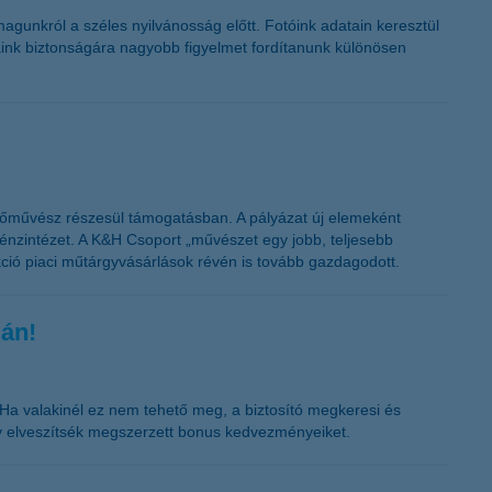
K&H token megújítás
gunkról a széles nyilvánosság előtt. Fotóink adatain keresztül
aink biztonságára nagyobb figyelmet fordítanunk különösen
estőművész részesül támogatásban. A pályázat új elemeként
pénzintézet. A K&H Csoport „művészet egy jobb, teljesebb
ekció piaci műtárgyvásárlások révén is tovább gazdagodott.
gán!
. Ha valakinél ez nem tehető meg, a biztosító megkeresi és
gy elveszítsék megszerzett bonus kedvezményeiket.