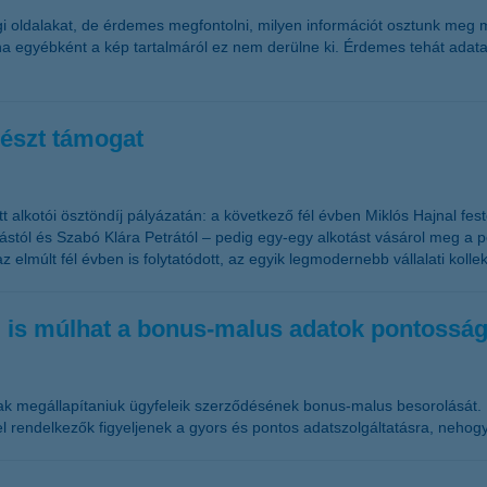
 oldalakat, de érdemes megfontolni, milyen információt osztunk meg ma
 ha egyébként a kép tartalmáról ez nem derülne ki. Érdemes tehát adat
vészt támogat
t alkotói ösztöndíj pályázatán: a következő fél évben Miklós Hajnal f
ástól és Szabó Klára Petrától – pedig egy-egy alkotást vásárol meg a 
elmúlt fél évben is folytatódott, az egyik legmodernebb vállalati koll
ég is múlhat a bonus-malus adatok pontossá
tóknak megállapítaniuk ügyfeleik szerződésének bonus-malus besorolását
 rendelkezők figyeljenek a gyors és pontos adatszolgáltatásra, neho