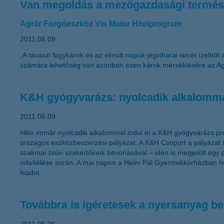
Van megoldás a mezőgazdasági termész
Agrár Forgóeszköz Vis Maior Hitelprogram
2011.06.09.
„A tavaszi fagykárok és az elmúlt napok jégviharai ismét ízelítőt
számára lehetőség van azonban ezen károk mérséklésére az Agrá
K&H gyógyvarázs: nyolcadik alkalommal
2011.06.09.
Idén immár nyolcadik alkalommal indul el a K&H gyógyvarázs pr
országos eszközbeszerzési pályázat. A K&H Csoport a pályázat ré
szakmai zsűri szakértőinek bevonásával – idén is megjelölt egy
odaítélése során. A mai napon a Heim Pál Gyermekkórházban hoztá
leadni.
Továbbra is ígéretesek a nyersanyag be