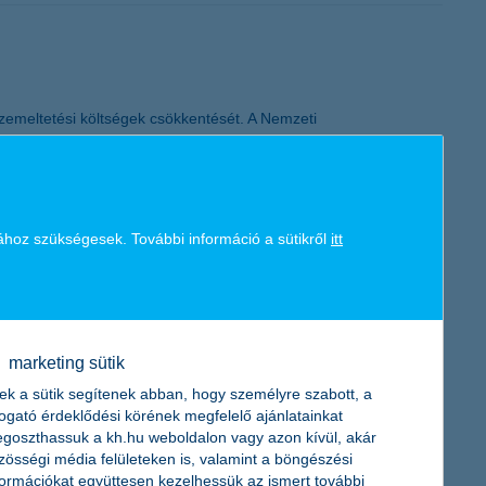
üzemeltetési költségek csökkentését. A Nemzeti
nyzatok számára elérhető egy kifejezetten ezt a célt szolgáló
ergiaimport függőséget mérséklő fejlesztések finanszírozására áll
ához szükségesek. További információ a sütikről
itt
nének valószínűségét. A rendelkezésre álló adatokból és a
i eseményei miatt azonban egyre kevésbé tudnak támaszkodni a
marketing sütik
b, váratlan viharok, árvizek és egyéb természeti katasztrófák.
ek a sütik segítenek abban, hogy személyre szabott, a
togató érdeklődési körének megfelelő ajánlatainkat
goszthassuk a kh.hu weboldalon vagy azon kívül, akár
zösségi média felületeken is, valamint a böngészési
formációkat együttesen kezelhessük az ismert további