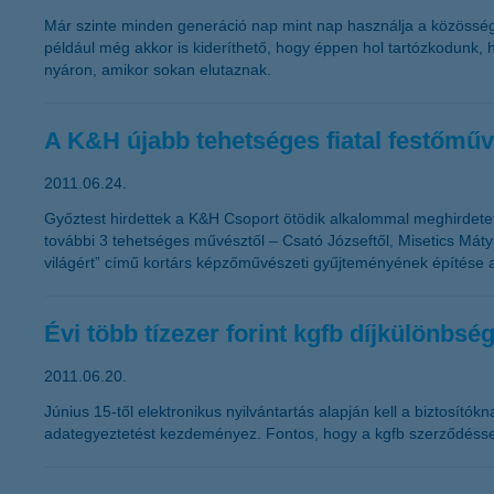
Már szinte minden generáció nap mint nap használja a közösségi
például még akkor is kideríthető, hogy éppen hol tartózkodunk,
nyáron, amikor sokan elutaznak.
A K&H újabb tehetséges fiatal festőmű
2011.06.24.
Győztest hirdettek a K&H Csoport ötödik alkalommal meghirdetet
további 3 tehetséges művésztől – Csató Józseftől, Misetics Máty
világért” című kortárs képzőművészeti gyűjteményének építése az 
Évi több tízezer forint kgfb díjkülönbs
2011.06.20.
Június 15-től elektronikus nyilvántartás alapján kell a biztosí
adategyeztetést kezdeményez. Fontos, hogy a kgfb szerződéssel