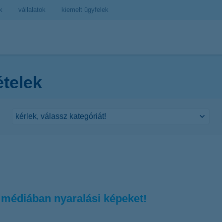
k
vállalatok
kiemelt ügyfelek
ételek
médiában nyaralási képeket!