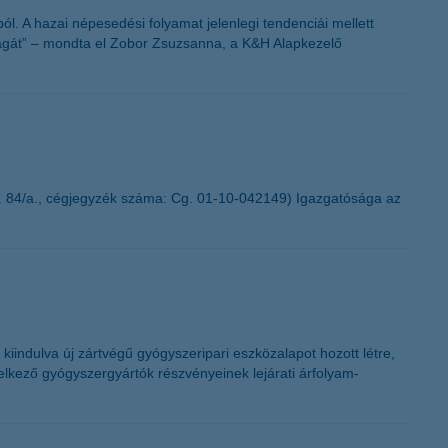
. A hazai népesedési folyamat jelenlegi tendenciái mellett
ságát” – mondta el Zobor Zsuzsanna, a K&H Alapkezelő
. 84/a., cégjegyzék száma: Cg. 01-10-042149) Igazgatósága az
iindulva új zártvégű gyógyszeripari eszközalapot hozott létre,
delkező gyógyszergyártók részvényeinek lejárati árfolyam-