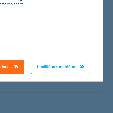
emélyes adattal.
iadvány a fenntartható fejlődés jegyében idén első alkalommal
n gazdasági helyzet ellenére is kiemelt figyelmet fordít a
ermekegészségügy, a környezetvédelem, a sport és a vonzó
von elérendő indikátorokat: az ismételten dolgozni kívánó
adása
beállítások mentése
gramját. A fiatal képzőművészek számára meghirdetett legújabb
 10 darab műtárgyat is megvásárol az ösztöndíjra pályázó
 részei lesznek, amely a fiatal alkotók ismertsége és szakmai