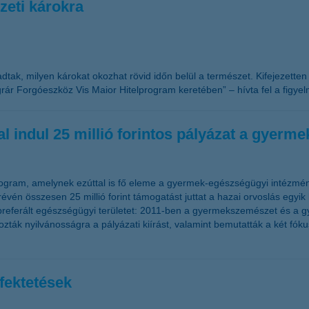
eti károkra
 adtak, milyen károkat okozhat rövid időn belül a természet. Kifejezette
r Forgóeszköz Vis Maior Hitelprogram keretében” – hívta fel a figyel
 indul 25 millió forintos pályázat a gyer
ogram, amelynek ezúttal is fő eleme a gyermek-egészségügyi intézmény
vén összesen 25 millió forint támogatást juttat a hazai orvoslás egyik
 preferált egészségügyi területet: 2011-ben a gyermekszemészet és a g
k nyilvánosságra a pályázati kiírást, valamint bemutatták a két fókus
fektetések