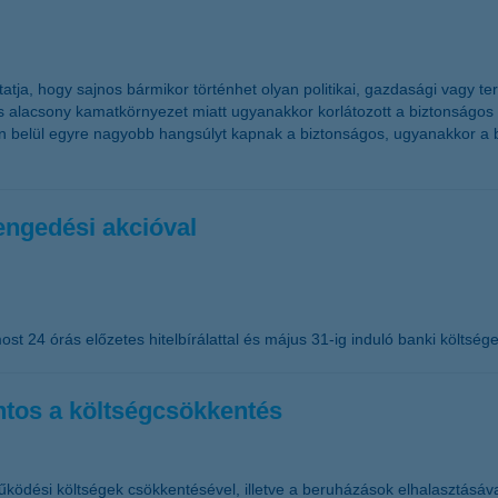
 mutatja, hogy sajnos bármikor történhet olyan politikai, gazdasági vag
is alacsony kamatkörnyezet miatt ugyanakkor korlátozott a biztonságo
okon belül egyre nagyobb hangsúlyt kapnak a biztonságos, ugyanakkor a
lengedési akcióval
ost 24 órás előzetes hitelbírálattal és május 31-ig induló banki költség
ntos a költségcsökkentés
ködési költségek csökkentésével, illetve a beruházások elhalasztásával