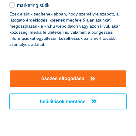
marketing sütik
2011.01.19.
Ezek a sütik segítenek abban, hogy személyre szabott, a
látogató érdeklődési körének megfelelő ajánlatainkat
A napokban bekövetkezett katasztrofális partfal leszakadás
megoszthassuk a kh.hu weboldalon vagy azon kívül, akár
Kulcs községben ráirányította a figyelmet arra, hogy
közösségi média felületeken is, valamint a böngészési
földcsuszamláskor milyen segítségre számíthatnak az
információkat együttesen kezelhessük az ismert további
ingatlantulajdonosok. Kevesen tudják, de több biztosítónál is
személyes adattal.
lehet választani kiegészítő fedezetet földmozgás esetére a
hagyományos lakásbiztosítások mellé. Fontos azonban, hogy ez
a lehetőség csak a földfelszíni talajrétegek hirtelen, váratlan és
balesetszerű megcsúszásakor jelent megoldást.
összes elfogadása
A K&H kapta a “The Bank of the Year in
Hungary
beállítások mentése
2011” címet - A K&H nemzetközi szakmai
elismerésben részesült
2011.01.13.
A K&H ismét rangos elismerésben részesült. Ezúttal a neves
nemzetközi magazin, a The Banker adományozta a “The Bank