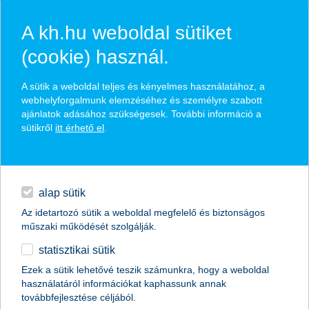
A kh.hu weboldal sütiket
(cookie) használ.
hírek és hivatalos
A sütik a weboldal teljes és kényelmes használatához, a
közzétételek
webhelyforgalmunk elemzéséhez és személyre szabott
ajánlatok adásához szükségesek. További információ a
sütikről
itt érhető el
.
egyéb
English
alap sütik
Az idetartozó sütik a weboldal megfelelő és biztonságos
műszaki működését szolgálják.
statisztikai sütik
Hirtelen földcsuszamlásnál is
Ezek a sütik lehetővé teszik számunkra, hogy a weboldal
használatáról információkat kaphassunk annak
megoldás lehet a lakásbiztosítás
továbbfejlesztése céljából.
szakértői vélemény a K&H Biztosítótól