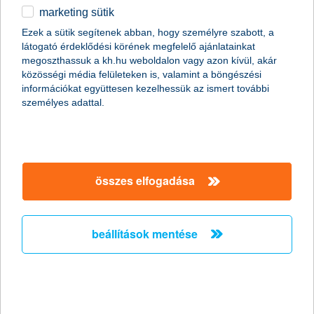
marketing sütik
Stagnáló foglalkoztatási hajlandóság a
Ezek a sütik segítenek abban, hogy személyre szabott, a
kisvállalati szektorban
látogató érdeklődési körének megfelelő ajánlatainkat
megoszthassuk a kh.hu weboldalon vagy azon kívül, akár
2011.02.18.
közösségi média felületeken is, valamint a böngészési
információkat együttesen kezelhessük az ismert további
„A Nemzeti Foglalkoztatási Szolgálat legfrissebb adatai
személyes adattal.
szerint januárban jelentősen, mintegy 15,7%-kal nőtt az
álláskeresők száma az előző hónaphoz képest. Mivel az
általunk megkérdezett kkv vezetők többsége egyelőre az
alkalmazottak létszámának stagnálásával számol, és a
munkaerő-felvételben gondolkodó vállalkozások
többségénél is csak néhány fős létszámbővítést
összes elfogadása
valószínűsítenek, ezért a kkv szektorban a következő
hónapokban nem várjuk a foglalkoztatás látványos
megugrását” - mondta el Németh László, a K&H kkv
beállítások mentése
marketing főosztály vezetője.
Versenyelőny a vállalkozásoknak ismét
elindul az országos K&H üzleti tippek