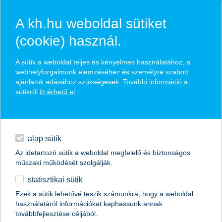
A kh.hu weboldal sütiket
(cookie) használ.
hírek és hivatalos
A sütik a weboldal teljes és kényelmes használatához, a
közzétételek
webhelyforgalmunk elemzéséhez és személyre szabott
ajánlatok adásához szükségesek. További információ a
sütikről
itt érhető el
.
egyéb
English
alap sütik
Az idetartozó sütik a weboldal megfelelő és biztonságos
műszaki működését szolgálják.
statisztikai sütik
Ezek a sütik lehetővé teszik számunkra, hogy a weboldal
használatáról információkat kaphassunk annak
Előző
Következő
továbbfejlesztése céljából.