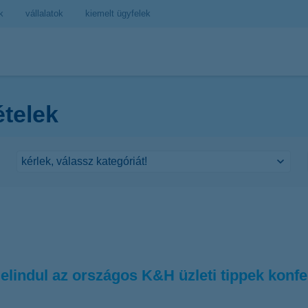
k
vállalatok
kiemelt ügyfelek
ételek
elindul az országos K&H üzleti tippek konf