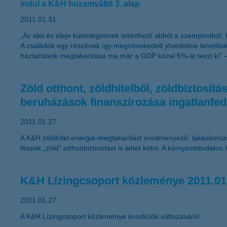
indul a K&H hozamváltó 3. alap
2011.01.31.
„Az idei év eleje különlegesnek tekinthető abból a szempontból
A családok egy részének így megnövekedett jövedelme lehetősége
háztartások megtakarítása ma már a GDP közel 5%-át teszi ki” 
Zöld otthont, zöldhitelből, zöldbiztosí
beruházások finanszírozása ingatlanfed
2011.01.27.
A K&H zöldhitel energia-megtakarítást eredményező, lakáskorszer
fészek „zöld” otthonbiztosítást is lehet kötni. A környezettudatos
K&H Lízingcsoport közleménye 2011.01
2011.01.27.
A K&H Lízingcsoport közleménye kondíciók változásáról