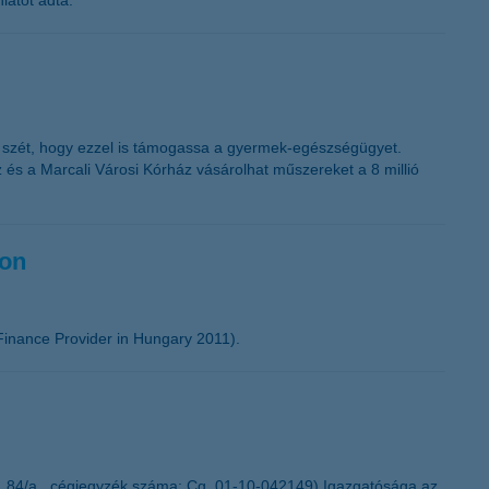
latot adta.
a szét, hogy ezzel is támogassa a gyermek-egészségügyet.
és a Marcali Városi Kórház vásárolhat műszereket a 8 millió
gon
inance Provider in Hungary 2011).
. 84/a., cégjegyzék száma: Cg. 01-10-042149) Igazgatósága az