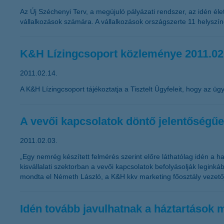
Az Új Széchenyi Terv, a megújuló pályázati rendszer, az idén éle
vállalkozások számára. A vállalkozások országszerte 11 helyszín
K&H Lízingcsoport közleménye 2011.02
2011.02.14.
A K&H Lízingcsoport tájékoztatja a Tisztelt Ügyfeleit, hogy az ügyf
A vevői kapcsolatok döntő jelentőségűe
2011.02.03.
„Egy nemrég készített felmérés szerint előre láthatólag idén a ha
kisvállalati szektorban a vevői kapcsolatok befolyásolják legink
mondta el Németh László, a K&H kkv marketing főosztály vezető
Idén tovább javulhatnak a háztartások 