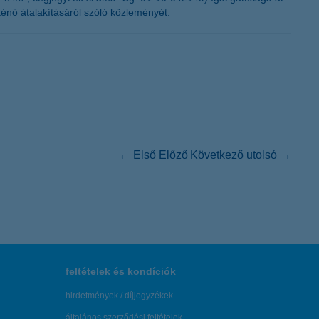
ténő átalakításáról szóló közleményét:
← Első
Előző
Következő
utolsó →
feltételek és kondíciók
hirdetmények / díjjegyzékek
általános szerződési feltételek