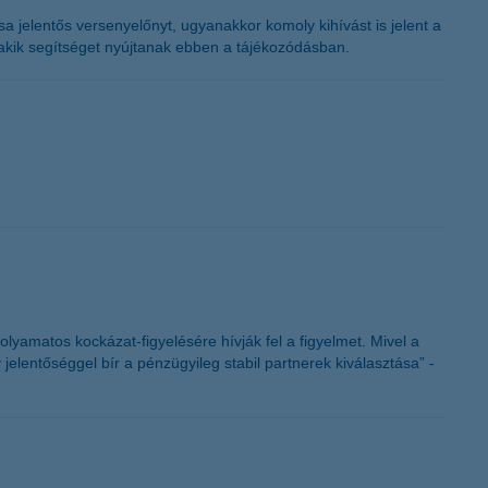
K&H token megújítás
sa jelentős versenyelőnyt, ugyanakkor komoly kihívást is jelent a
 akik segítséget nyújtanak ebben a tájékozódásban.
folyamatos kockázat-figyelésére hívják fel a figyelmet. Mivel a
jelentőséggel bír a pénzügyileg stabil partnerek kiválasztása” -