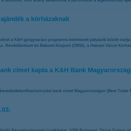
a a biztosítót, mint ahány alkalommal a pénzintézet a legkedvezőbb aján
 ajándék a kórházaknak
pénzt a K&H gyógyvarázs programra beérkezett pályázók között osztj
- Rendelőintézet és Baleseti Központ (OBSI), a Hatvani Városi Kórház 
 bank címet kapta a K&H Bank Magyarorszá
 kereskedelemfinanszírozási bank címet Magyarországon (Best Trade F
.03.
űködő Részvénytársaság (székhelye: 1068 Budapest, Dózsa György út