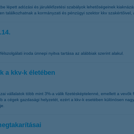
tbe lépett adózási és járulékfizetési szabályok lehetőségeinek kiaknázá
en találkozhatnak a kormányzati és pénzügyi szektor kkv szakértőivel,
.14.
élszolgálati iroda ünnepi nyitva tartása az alábbiak szerint alakul.
k a kkv-k életében
zai vállalatok több mint 3%-a válik fizetésképtelenné, emellett a vevők 
ább a cégek gazdasági helyzetét, ezért a kkv-k esetében különösen nagy 
je.
megtakarításai