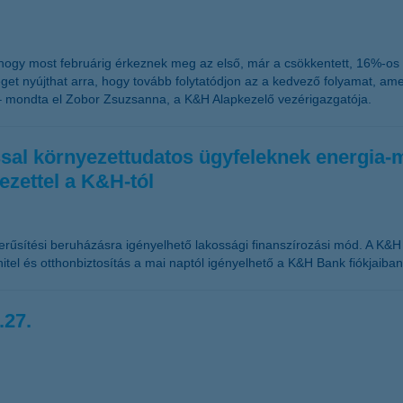
, hogy most februárig érkeznek meg az első, már a csökkentett, 16%-o
t nyújthat arra, hogy tovább folytatódjon az a kedvező folyamat, amel
– mondta el Zobor Zsuzsanna, a K&H Alapkezelő vezérigazgatója.
tással környezettudatos ügyfeleknek energi
ezettel a K&H-tól
űsítési beruházásra igényelhető lakossági finanszírozási mód. A K&H zö
 hitel és otthonbiztosítás a mai naptól igényelhető a K&H Bank fiókjaiban
.27.