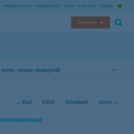
térképes kereső
valuta/deviza
karrier
kapcsolat
English
e-belépés
K&H e-bank
keresés
K&H e-posta
K&H elektronikus postaláda
K&H web Electra
K&H Biztosító ügyfélportál
← Első
Előző
Következő
utolsó →
K&H SZÉP Kártya
erenciasorozat
K&H e-kártyafelület