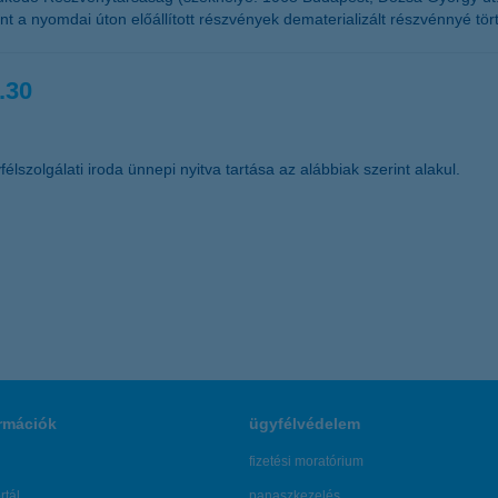
t a nyomdai úton előállított részvények dematerializált részvénnyé tör
.30
élszolgálati iroda ünnepi nyitva tartása az alábbiak szerint alakul.
rmációk
ügyfélvédelem
fizetési moratórium
rtál
panaszkezelés