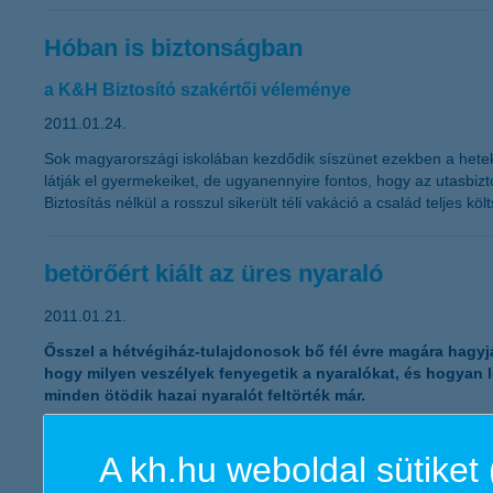
Hóban is biztonságban
a K&H Biztosító szakértői véleménye
2011.01.24.
Sok magyarországi iskolában kezdődik síszünet ezekben a hete
látják el gyermekeiket, de ugyanennyire fontos, hogy az utasbizto
Biztosítás nélkül a rosszul sikerült téli vakáció a család teljes k
betörőért kiált az üres nyaraló
2011.01.21.
Ősszel a hétvégiház-tulajdonosok bő fél évre magára hagyják
hogy milyen veszélyek fenyegetik a nyaralókat, és hogyan l
minden ötödik hazai nyaralót feltörték már.
A kh.hu weboldal sütiket 
Idén több kkv nyújthat béren kívüli jutt