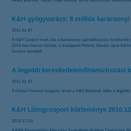
sikere jelentős, hiszen majd kétszer annyi átszerződő választott
K&H gyógyvarázs: 8 milliós karácsonyi
2011.01.07.
A K&H Csoport évek óta a karácsonyi ajándékozásra fordítandó 
2010-ben három kórház, a budapesti Péterfy Sándor utcai Kórház
forintos keretből.
A legjobb kereskedelemfinanszírozási
2011.01.07.
A Global Finance magazin ismét a K&H Banknak ítélte a legjobb
K&H Lízingcsoport közleménye 2010.12
2010.12.03.
A K&H Pannonlízing Pénzügyi Szolgáltató Holding Zártkörűen M