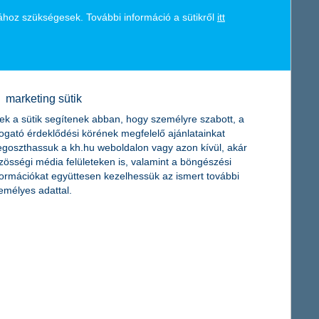
ához szükségesek. További információ a sütikről
itt
kv szektorban a béren kívüli juttatások kis mértékű
ttatást nyújtó cégek aránya. Mint hosszú évek óta mindig, most
ó, a K&H kkv marketing főosztály vezetője.
marketing sütik
a K&H Biztosítótól
ek a sütik segítenek abban, hogy személyre szabott, a
togató érdeklődési körének megfelelő ajánlatainkat
goszthassuk a kh.hu weboldalon vagy azon kívül, akár
lyen segítségre számíthatnak az ingatlantulajdonosok. Kevesen
zösségi média felületeken is, valamint a böngészési
azonban, hogy ez a lehetőség csak a földfelszíni talajrétegek
formációkat együttesen kezelhessük az ismert további
emélyes adattal.
in Hungary - 2011” címet a K&H-nak, díjazva eredményeit és