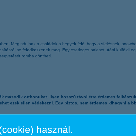
kben. Megindulnak a családok a hegyek felé, hogy a síelésnek, snowb
sításról se feledkezzenek meg. Egy esetleges baleset utáni külföldi egész
öltségvetését romba döntheti.
 második otthonukat. Ilyen hosszú távollétre érdemes felkészülni, 
ehet ezek ellen védekezni. Egy biztos, nem érdemes kihagyni a biz
(cookie) használ.
atást a dolgozóknak