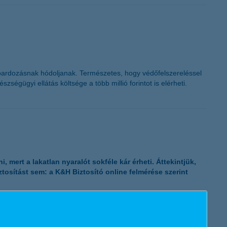
oardozásnak hódoljanak. Természetes, hogy védőfelszereléssel
ségügyi ellátás költsége a több millió forintot is elérheti.
mert a lakatlan nyaralót sokféle kár érheti. Áttekintjük,
tosítást sem: a K&H Biztosító online felmérése szerint