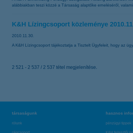
alábbiakban teszi közzé a Társaság alaptőke emeléséről, valamin
K&H Lízingcsoport közleménye 2010.11
2010.11.30.
A K&H Lízingcsoport tájékoztatja a Tisztelt Ügyfeleit, hogy az ügyf
2 521 - 2 537 / 2 537 tétel megjelenítése.
társaságunk
hasznos info
rólunk
pénzügyi tippek
cégcsoport
K&H fejlesztői po