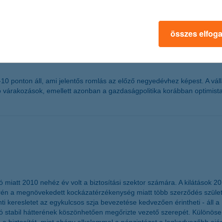
összes elfog
g -10 ponton áll, ami jelentős romlás az előző negyedévhez képest. A 
ó várakozások, emellett azonban a gazdaságpolitika korábban optimist
ó miatt 2010 nehéz év volt a biztosítási szektor számára. A kilátások 2
n a megnövekedett kockázatérzékenység miatt több szerződés születhet
ánti keresletet az egykulcsos szja bevezetése kedvezően érintheti - áll
sító stabil hátterének köszönhetően megőrizte vezető szerepét. Különös