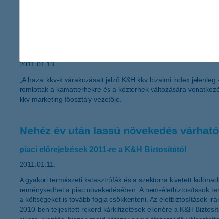
Ismét pesszimistábbak a vállalkozások
10 ponton a K&H kkv bizalmi index
2011.01.13.
„A hazai kkv-k várakozásait jelző K&H kkv bizalmi index jelenle
romlottak a kamatterhekre és a közterhek változására vonatkoz
kkv marketing főosztály vezetője.
Nehéz év után lassú növekedés várható
piaci előrejelzések 2011-re a K&H Biztosítótól
2011.01.11.
A gyakori természeti katasztrófák és a szektorra kivetett különad
reménykedhet a piac növekedésében. A nem-életbiztosítások teré
a költségeket is tovább fogja csökkenteni. Az életbiztosítások ir
2010-ben teljesített rekord kárkifizetések ellenére a K&H Bizto