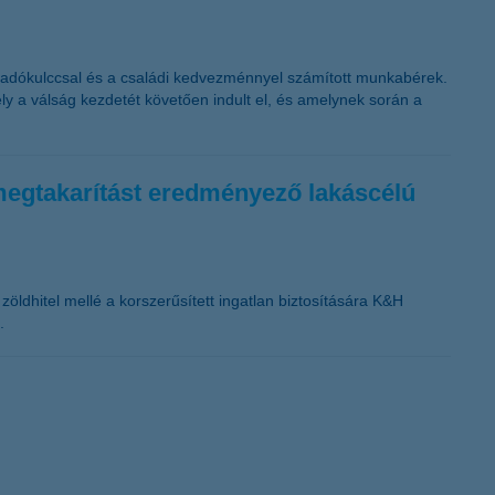
s adókulccsal és a családi kedvezménnyel számított munkabérek.
y a válság kezdetét követően indult el, és amelynek során a
a-megtakarítást eredményező lakáscélú
ldhitel mellé a korszerűsített ingatlan biztosítására K&H
.