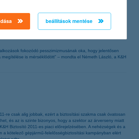
adása
beállítások mentése
vállalkozások fokozódó pesszimizmusának oka, hogy jelentősen
a megítélése is mérséklődött” – mondta el Németh László, a K&H
011-re csak alig jobbak, ezért a biztosítási szakma csak óvatosan
, és az is szinte bizonyos, hogy a szektor az árverseny miatt
 a K&H Biztosító 2011-es piaci előrejelzésében. A nehézségek és a
en a kötelező gépjármű-felelősségbiztosítási kampányban elért