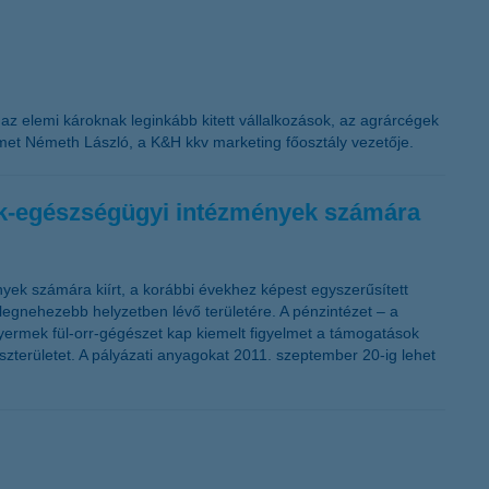
n az elemi károknak leginkább kitett vállalkozások, az agrárcégek
met Németh László, a K&H kkv marketing főosztály vezetője.
mek-egészségügyi intézmények számára
ek számára kiírt, a korábbi évekhez képest egyszerűsített
 legnehezebb helyzetben lévő területére. A pénzintézet – a
yermek fül-orr-gégészet kap kiemelt figyelmet a támogatások
zterületet. A pályázati anyagokat 2011. szeptember 20-ig lehet