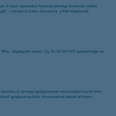
. A hazai népesedési folyamat jelenlegi tendenciái mellett
ságát” – mondta el Zobor Zsuzsanna, a K&H Alapkezelő
. 84/a., cégjegyzék száma: Cg. 01-10-042149) Igazgatósága az
iindulva új zártvégű gyógyszeripari eszközalapot hozott létre,
delkező gyógyszergyártók részvényeinek lejárati árfolyam-