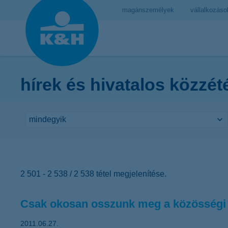
magánszemélyek
vállalkozáso
hírek és hivatalos közzét
2 501 - 2 538 / 2 538 tétel megjelenítése.
Csak okosan osszunk meg a közösségi 
2011.06.27.