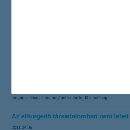
2011.04.27.
Ötödik alkalommal adja ki a társadalmi felelősségvállalás (CSR) 
kizárólag elektronikus formában jelenik meg. A nemzetközi szabvá
társadalmi felelősségvállalási stratégia megvalósítására. A K
munkahely kialakítása áll. A társadalmi felelősségvállalási tevék
kismamák visszavételével kapcsolatban és az elektromos energ
Ismét pályázhatnak a fiatal képzőművés
2011.04.14.
A K&H Csoport kortárs képzőművészeti gyűjteményének folyamatos
pályázaton ezúttal nemcsak a fél éven keresztül nyújtott havi 1
művészektől, 200 ezer forintos egységáron. A kiválasztott alkot
megbecsülése szempontjából kiemelkedő lehetőség.
Az elöregedő társadalomban nem lehet
2011.04.05.