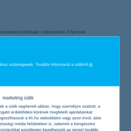
üzemeltetési költségek csökkentését. A Nemzeti
nyzatok számára elérhető egy kifejezetten ezt a célt szolgáló
ergiaimport függőséget mérséklő fejlesztések finanszírozására áll
ához szükségesek. További információ a sütikről
itt
nének valószínűségét. A rendelkezésre álló adatokból és a
i eseményei miatt azonban egyre kevésbé tudnak támaszkodni a
marketing sütik
b, váratlan viharok, árvizek és egyéb természeti katasztrófák.
ek a sütik segítenek abban, hogy személyre szabott, a
togató érdeklődési körének megfelelő ajánlatainkat
goszthassuk a kh.hu weboldalon vagy azon kívül, akár
zösségi média felületeken is, valamint a böngészési
formációkat együttesen kezelhessük az ismert további