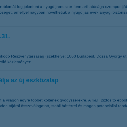
blémát fog jelenteni a nyugdíjrendszer fenntarthatósága szempontjából
őségét, amellyel nagyban növelhetjük a nyugdíjas évek anyagi bizton
.31.
űködő Részvénytársaság (székhelye: 1068 Budapest, Dózsa György út
zóló közleményét:
lja az új eszközalap
 világon egyre többet költenek gyógyszerekre. A K&H Biztosító ebből k
den tájáról összeválogatott, stabil háttérrel és magas potenciállal ren