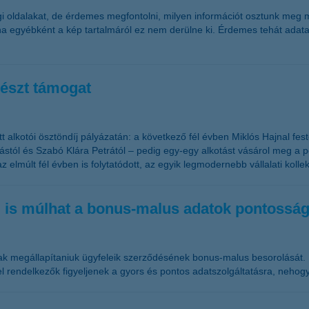
 oldalakat, de érdemes megfontolni, milyen információt osztunk meg ma
 ha egyébként a kép tartalmáról ez nem derülne ki. Érdemes tehát adat
vészt támogat
t alkotói ösztöndíj pályázatán: a következő fél évben Miklós Hajnal f
ástól és Szabó Klára Petrától – pedig egy-egy alkotást vásárol meg a 
elmúlt fél évben is folytatódott, az egyik legmodernebb vállalati koll
ég is múlhat a bonus-malus adatok pontossá
tóknak megállapítaniuk ügyfeleik szerződésének bonus-malus besorolását
 rendelkezők figyeljenek a gyors és pontos adatszolgáltatásra, neho