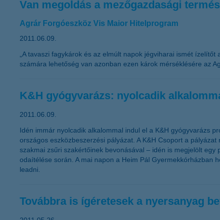
Van megoldás a mezőgazdasági termész
Agrár Forgóeszköz Vis Maior Hitelprogram
2011.06.09.
„A tavaszi fagykárok és az elmúlt napok jégviharai ismét ízelítőt
számára lehetőség van azonban ezen károk mérséklésére az Agrá
K&H gyógyvarázs: nyolcadik alkalommal
2011.06.09.
Idén immár nyolcadik alkalommal indul el a K&H gyógyvarázs pr
országos eszközbeszerzési pályázat. A K&H Csoport a pályázat ré
szakmai zsűri szakértőinek bevonásával – idén is megjelölt egy
odaítélése során. A mai napon a Heim Pál Gyermekkórházban hoztá
leadni.
Továbbra is ígéretesek a nyersanyag be