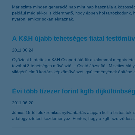
Már szinte minden generáció nap mint nap használja a közösségi
például még akkor is kideríthető, hogy éppen hol tartózkodunk,
nyáron, amikor sokan elutaznak.
A K&H újabb tehetséges fiatal festőmű
2011.06.24.
Győztest hirdettek a K&H Csoport ötödik alkalommal meghirdetet
további 3 tehetséges művésztől – Csató Józseftől, Misetics Máty
világért” című kortárs képzőművészeti gyűjteményének építése az 
Évi több tízezer forint kgfb díjkülönbs
2011.06.20.
Június 15-től elektronikus nyilvántartás alapján kell a biztosí
adategyeztetést kezdeményez. Fontos, hogy a kgfb szerződéssel