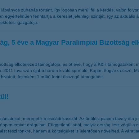
átványos zuhanás történt, így jogosan merül fel a kérdés, vajon folyt
n egyértelműen fenntartja a kereslet jelenlegi szintjét, így az aktuáli
ektetési igazgatója.
ág, 5 éve a Magyar Paralimpiai Bizottság el
ottság elkötelezett támogatója, és öt éve, hogy a K&H támogatóként meg
m. 2011 tavaszán újabb három kiváló sportoló, Kapás Boglárka úszó, M
 hivatott, fejenként 1 millió forint összegű támogatást.
ül!
jánlatokat, méregetik a családi kasszát. Az üdülési piacon tavaly óta 
 éppen emiatt drágulhat. Függetlenül attól, melyik ország lesz végül a 
ést teszi tönkre, hanem a költségeket is jelentősen növelheti. A váratl