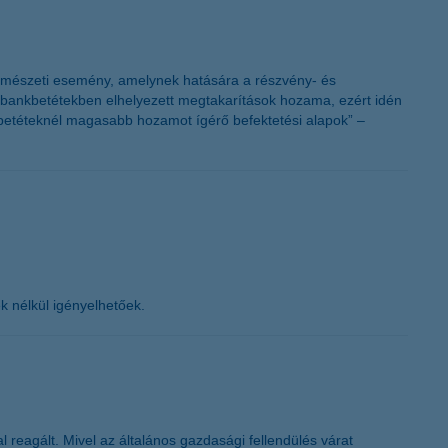
y természeti esemény, amelynek hatására a részvény- és
s bankbetétekben elhelyezett megtakarítások hozama, ezért idén
 betéteknél magasabb hozamot ígérő befektetési alapok” –
ek nélkül igényelhetőek.
 reagált. Mivel az általános gazdasági fellendülés várat