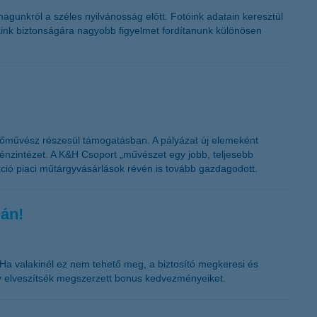
K&H token megújítás
gunkról a széles nyilvánosság előtt. Fotóink adatain keresztül
aink biztonságára nagyobb figyelmet fordítanunk különösen
estőművész részesül támogatásban. A pályázat új elemeként
pénzintézet. A K&H Csoport „művészet egy jobb, teljesebb
ekció piaci műtárgyvásárlások révén is tovább gazdagodott.
gán!
. Ha valakinél ez nem tehető meg, a biztosító megkeresi és
gy elveszítsék megszerzett bonus kedvezményeiket.