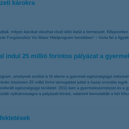
eti károkra
 adtak, milyen károkat okozhat rövid időn belül a természet. Kifejezette
r Forgóeszköz Vis Maior Hitelprogram keretében” – hívta fel a figyel
 indul 25 millió forintos pályázat a gyer
ogram, amelynek ezúttal is fő eleme a gyermek-egészségügyi intézmény
vén összesen 25 millió forint támogatást juttat a hazai orvoslás egyik
 preferált egészségügyi területet: 2011-ben a gyermekszemészet és a g
k nyilvánosságra a pályázati kiírást, valamint bemutatták a két fókus
fektetések