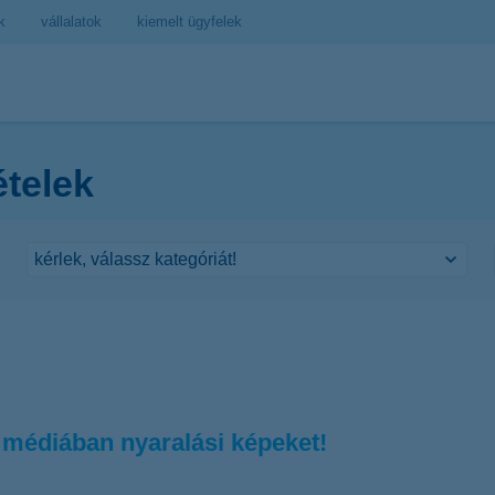
k
vállalatok
kiemelt ügyfelek
ételek
médiában nyaralási képeket!