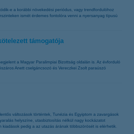
atódik-e a korábbi növekedési periódus, vagy trendfordulóhoz
s árszinteken ismét érdemes fontolóra venni a nyersanyag típusú
kötelezett támogatója
jelent a Magyar Paralimpiai Bizottság oldalán is. Az évforduló
észáros Anett cselgáncsozó és Vereczkei Zsolt paraúszó
jelentős változások történtek, Tunézia és Egyiptom a zavargások
nyaralás helyszíne, utasbiztosítás nélkül nagy kockázatot
an kiadások pedig a az utazás árának többszörösét is elérhetik.