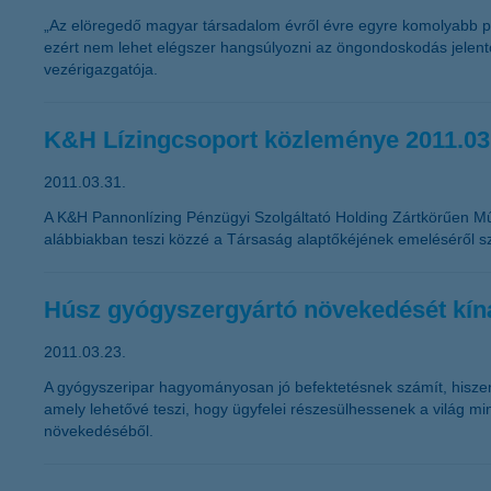
„Az elöregedő magyar társadalom évről évre egyre komolyabb pro
ezért nem lehet elégszer hangsúlyozni az öngondoskodás jelent
vezérigazgatója.
K&H Lízingcsoport közleménye 2011.03
2011.03.31.
A K&H Pannonlízing Pénzügyi Szolgáltató Holding Zártkörűen M
alábbiakban teszi közzé a Társaság alaptőkéjének emeléséről s
Húsz gyógyszergyártó növekedését kíná
2011.03.23.
A gyógyszeripar hagyományosan jó befektetésnek számít, hiszen a
amely lehetővé teszi, hogy ügyfelei részesülhessenek a világ min
növekedéséből.