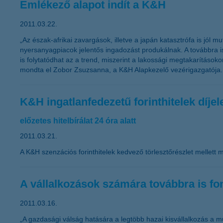
Emlékező alapot indít a K&H
2011.03.22.
„Az észak-afrikai zavargások, illetve a japán katasztrófa is jól
nyersanyagpiacok jelentős ingadozást produkálnak. A továbbra 
is folytatódhat az a trend, miszerint a lakossági megtakarítás
mondta el Zobor Zsuzsanna, a K&H Alapkezelő vezérigazgatója.
K&H ingatlanfedezetű forinthitelek díje
előzetes hitelbírálat 24 óra alatt
2011.03.21.
A K&H szenzációs forinthitelek kedvező törlesztőrészlet mellett m
A vállalkozások számára továbbra is fo
2011.03.16.
„A gazdasági válság hatására a legtöbb hazai kisvállalkozás a mű