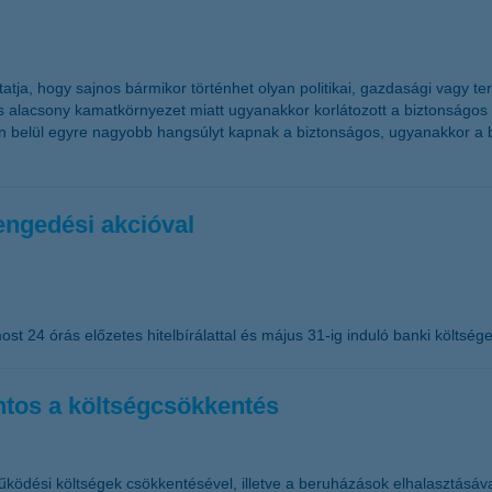
 mutatja, hogy sajnos bármikor történhet olyan politikai, gazdasági vag
is alacsony kamatkörnyezet miatt ugyanakkor korlátozott a biztonságo
okon belül egyre nagyobb hangsúlyt kapnak a biztonságos, ugyanakkor a
lengedési akcióval
ost 24 órás előzetes hitelbírálattal és május 31-ig induló banki költség
ntos a költségcsökkentés
ködési költségek csökkentésével, illetve a beruházások elhalasztásával