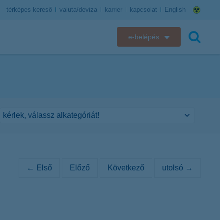
térképes kereső
valuta/deviza
karrier
kapcsolat
English
e-belépés
K&H e-bank
keresés
K&H e-posta
K&H elektronikus postaláda
K&H web Electra
K&H Biztosító ügyfélportál
← Első
Előző
Következő
utolsó →
K&H SZÉP Kártya
K&H e-kártyafelület