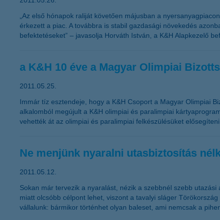
2011.05.26.
„Az első hónapok raliját követően májusban a nyersanyagpiacon l
érkezett a piac. A továbbra is stabil gazdasági növekedés azonba
befektetéseket” – javasolja Horváth István, a K&H Alapkezelő bef
a K&H 10 éve a Magyar Olimpiai Bizotts
2011.05.25.
Immár tíz esztendeje, hogy a K&H Csoport a Magyar Olimpiai Biz
alkalomból megújult a K&H olimpiai és paralimpiai kártyaprogra
vehették át az olimpiai és paralimpiai felkészülésüket elősegíteni
Ne menjünk nyaralni utasbiztosítás nélk
2011.05.12.
Sokan már tervezik a nyaralást, nézik a szebbnél szebb utazási a
miatt olcsóbb célpont lehet, viszont a tavalyi sláger Törökország
vállalunk: bármikor történhet olyan baleset, ami nemcsak a pihen