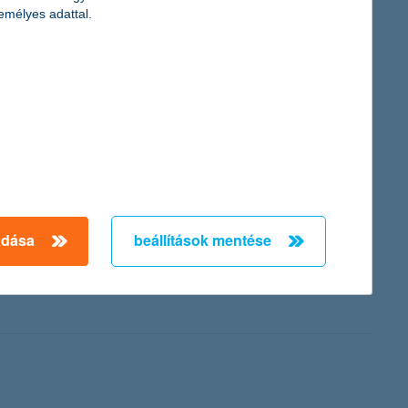
emélyes adattal.
iadvány a fenntartható fejlődés jegyében idén első alkalommal
n gazdasági helyzet ellenére is kiemelt figyelmet fordít a
ermekegészségügy, a környezetvédelem, a sport és a vonzó
von elérendő indikátorokat: az ismételten dolgozni kívánó
adása
beállítások mentése
gramját. A fiatal képzőművészek számára meghirdetett legújabb
 10 darab műtárgyat is megvásárol az ösztöndíjra pályázó
 részei lesznek, amely a fiatal alkotók ismertsége és szakmai