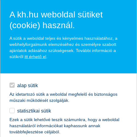
A kh.hu weboldal sütiket
(cookie) használ.
hírek és hivatalos
A sütik a weboldal teljes és kényelmes használatához, a
közzétételek
webhelyforgalmunk elemzéséhez és személyre szabott
ajánlatok adásához szükségesek. További információ a
sütikről
itt érhető el
.
egyéb
English
alap sütik
Az idetartozó sütik a weboldal megfelelő és biztonságos
műszaki működését szolgálják.
statisztikai sütik
Ezek a sütik lehetővé teszik számunkra, hogy a weboldal
használatáról információkat kaphassunk annak
Előző
Következő
továbbfejlesztése céljából.