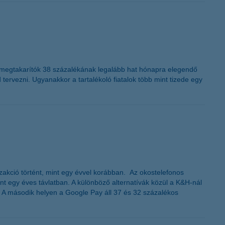
K&H token megújítás
: a megtakarítók 38 százalékának legalább hat hónapra elegendő
ervezni. Ugyanakkor a tartalékoló fiatalok több mint tizede egy
anzakció történt, mint egy évvel korábban. Az okostelefonos
nt egy éves távlatban. A különböző alternatívák közül a K&H-nál
. A második helyen a Google Pay áll 37 és 32 százalékos