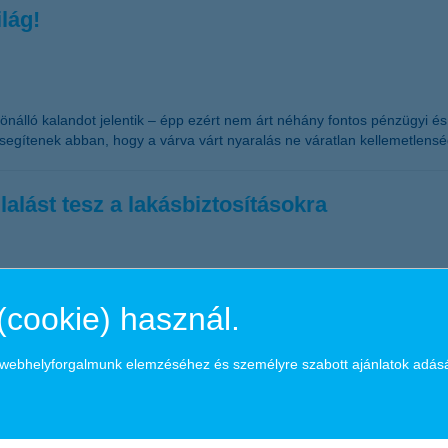
lág!
 önálló kalandot jelentik – épp ezért nem árt néhány fontos pénzügyi és
 segítenek abban, hogy a várva várt nyaralás ne váratlan kellemetlensé
alást tesz a lakásbiztosításokra
tosító csatlakozik a lakásbiztosítók önkéntes vállalásához, amelynek 
zben a biztosítási összeg növekszik.
(cookie) használ.
a webhelyforgalmunk elemzéséhez és személyre szabott ajánlatok adás
döntéséhez