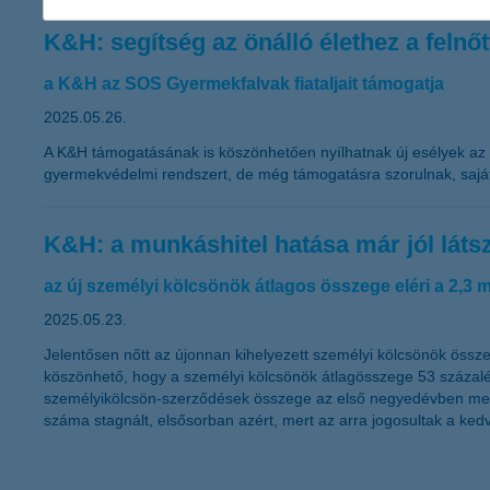
K&H: segítség az önálló élethez a felnő
a K&H az SOS Gyermekfalvak fiataljait támogatja
2025.05.26.
A K&H támogatásának is köszönhetően nyílhatnak új esélyek az SO
gyermekvédelmi rendszert, de még támogatásra szorulnak, saját
K&H: a munkáshitel hatása már jól láts
az új személyi kölcsönök átlagos összege eléri a 2,3 mil
2025.05.23.
Jelentősen nőtt az újonnan kihelyezett személyi kölcsönök öss
köszönhető, hogy a személyi kölcsönök átlagösszege 53 százalékk
személyikölcsön-szerződések összege az első negyedévben megha
száma stagnált, elsősorban azért, mert az arra jogosultak a ke