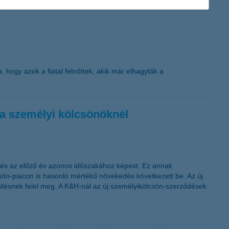
hogy azok a fiatal felnőttek, akik már elhagyták a
 a személyi kölcsönöknél
ülés az előző év azonos időszakához képest. Ez annak
csön-piacon is hasonló mértékű növekedés következett be. Az új
lésnek felel meg. A K&H-nál az új személyikölcsön-szerződések