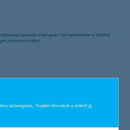
 biztonsági tanácsot megfogadni. Elengedhetetlen a feltöltött
gek sorozatává váljon.
célja, hogy a lakásbiztosítással rendelkező ügyfelek
ához szükségesek. További információ a sütikről
itt