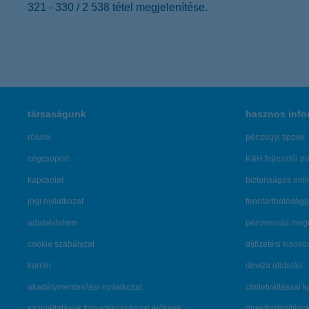
321 - 330 / 2 538 tétel megjelenítése.
társaságunk
hasznos info
rólunk
pénzügyi tippek
cégcsoport
K&H fejlesztői po
kapcsolat
biztonságos onli
jogi nyilatkozat
fenntarthatóságg
adatvédelem
pénzmosás mege
cookie szabályzat
díjfizetési kisoko
karrier
deviza átutalás
akadálymentesítési nyilatkozat
címletváltással 
szolgáltatások fogyatékossággal élőknek
direktbiztosításo