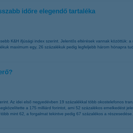
sszabb időre elegendő tartaléka
issebb K&H ifjúsági index szerint. Jelentős eltérések vannak közöttük
lékuk maximum egy, 26 százalékuk pedig legfeljebb három hónapra tud t
erő?
 szerint. Az idei első negyedévben 19 százalékkal több okostelefonos tr
özelítette a 175 milliárd forintot, ami 52 százalékos emelkedést jele
 több mint 62, a forgalmat tekintve pedig 67 százalékos a részesedése