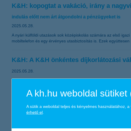
K&H: kopogtat a vakáció, irány a nagyvi
indulás előtt nem árt átgondolni a pénzügyeket is
2025.05.28.
A nyári külföldi utazások sok középiskolás számára az első igazi
mobiltelefon és egy érvényes utasbiztosítás is. Ezek együttesen
K&H: A K&H önkéntes díjkorlátozási váll
2025.05.28.
A Nemzetgazdasági Minisztérium kérésének megfelelően a K&H Biz
mentesüljenek a biztosítási díjat érintő 12 havi inflációtól, mikö
A kh.hu weboldal sütiket 
K&H: TikTokos pályázat indul
A sütik a weboldal teljes és kényelmes használatához, 
érhető el
.
segítséget kap minden fiatal az egyik legkritikusabb 
2025.05.27.