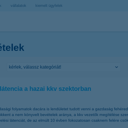
k
vállalatok
kiemelt ügyfelek
ételek
i látencia a hazai kkv szektorban
dasági folyamatok dacára is lendületet tudott venni a gazdaság fehére
sökkent a nem könyvelt bevételek aránya, a kkv vezetők megítélése szer
ési látenciát, de az elmúlt 10 évben fokozatosan csaknem felére csök