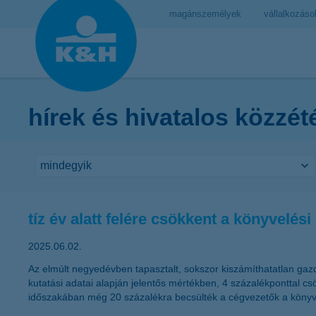
magánszemélyek
vállalkozáso
hírek és hivatalos közzét
tíz év alatt felére csökkent a könyvelés
2025.06.02.
Az elmúlt negyedévben tapasztalt, sokszor kiszámíthatatlan gaz
kutatási adatai alapján jelentős mértékben, 4 százalékponttal c
időszakában még 20 százalékra becsülték a cégvezetők a könyvel