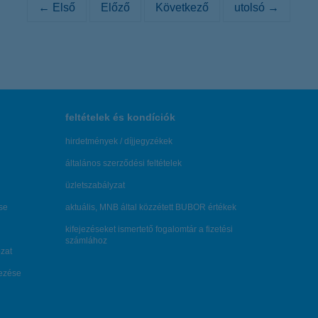
← Első
Előző
Következő
utolsó →
feltételek és kondíciók
hirdetmények / díjjegyzékek
általános szerződési feltételek
üzletszabályzat
se
aktuális, MNB által közzétett BUBOR értékek
kifejezéseket ismertető fogalomtár a fizetési
számlához
zat
dezése