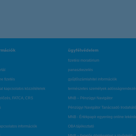
rmációk
ügyfélvédelem
fizetési moratórium
rtál
panaszkezelés
ne fizetés
gyűjtőszámlahitel információk
al kapcsolatos közzétételek
természetes személyek adósságrendezé
lőzés, FATCA, CRS
MNB – Pénzügyi Navigátor
s
Pénzügyi Navigátor Tanácsadó Irodaháló
MNB - Értékpapír egyenleg online lekér
kapcsolatos információk
OBA tájékoztató
k
MNB – Felelős döntésekkel a jövőnkért