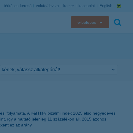
térképes kereső
valuta/deviza
karrier
kapcsolat
English
e-belépés
K&H e-bank
keresés
K&H e-posta
K&H elektronikus postaláda
K&H web Electra
K&H Biztosító ügyfélportál
K&H SZÉP Kártya
dési folyamata. A K&H kkv bizalmi index 2025 első negyedéves
int, így a mutató jelenleg 11 százalékon áll. 2015 azonos
K&H e-kártyafelület
kent ez az arány.