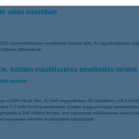
tté válás küszöbén
S Gyermekfaluban nevelkedett fiatalok előtt. Az együttműködés célja, 
 lábukra állhassanak.
zik, közben másfélszeres emelkedés történt
lió forintot
zege a K&H-nál az idén. Az első negyedévben 48 százalékos volt a bőv
al 2,3 millió forintra emelkedett. A teljes magyarországi személyiköl
ladta a 244 milliárd forintot, ami ugyancsak másfélszeres éves bővü
dvezményesen elérhető munkáshitelt választották.