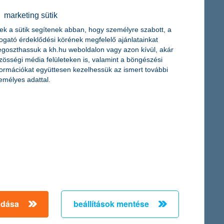
ak eligazodni a pályaválasztásban és a pénzügyi kérdésekben. A
marketing sütik
vagy a pénzügyeikről – egy olyan világban, ami folyamatosan
ek a sütik segítenek abban, hogy személyre szabott, a
togató érdeklődési körének megfelelő ajánlatainkat
goszthassuk a kh.hu weboldalon vagy azon kívül, akár
zösségi média felületeken is, valamint a böngészési
formációkat együttesen kezelhessük az ismert további
emélyes adattal.
eménye a K&H ifjúsági index szerint, amely bemutatja a
 kilátásait.
szó akár takarékoskodásról, akár értéktartó és hasznos
adása
beállítások mentése