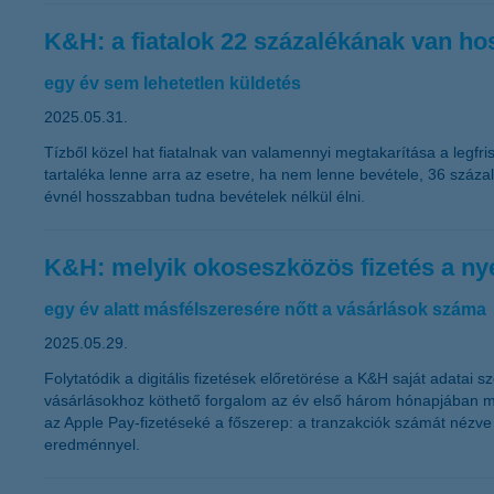
K&H: a fiatalok 22 százalékának van ho
egy év sem lehetetlen küldetés
2025.05.31.
Tízből közel hat fiatalnak van valamennyi megtakarítása a legfr
tartaléka lenne arra az esetre, ha nem lenne bevétele, 36 száza
évnél hosszabban tudna bevételek nélkül élni.
K&H: melyik okoseszközös fizetés a ny
egy év alatt másfélszeresére nőtt a vásárlások száma
2025.05.29.
Folytatódik a digitális fizetések előretörése a K&H saját adatai
vásárlásokhoz köthető forgalom az év első három hónapjában megk
az Apple Pay-fizetéseké a főszerep: a tranzakciók számát nézve
eredménnyel.