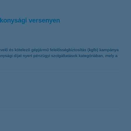
ékonysági versenyen
övelő és kötelező gépjármű felelősségbiztosítás (kgfb) kampánya
ysági díjat nyert pénzügyi szolgáltatások kategóriában, mely a