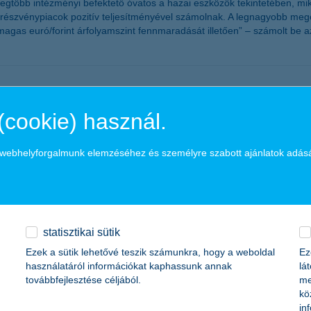
legtöbb intézményi befektető óvatos a hazai eszközök tekintetében, m
 a részvénypiacok pozitív teljesítményével számolnak. A legnagyobb meg
agas euró/forint árfolyamszint fennmaradását illetően” – számolt be 
ma
(cookie) használ.
alkozások várakozásai is romlottak. Az országosan 700 vállalkozás ve
tilag a két éve ilyenkor tapasztalt várakozásoknak felel meg. A bizalm
a webhelyforgalmunk elemzéséhez és személyre szabott ajánlatok adás
ek növekedésével számolnak, de szinte az összes részindex kisebb-nag
 a K&H SZÉP Kártya
statisztikai sütik
Ezek a sütik lehetővé teszik számunkra, hogy a weboldal
Ez
használatáról információkat kaphassunk annak
lá
ártyával kapcsolatban az ügyfél tájékoztatást. A kártya szerződések 
továbbfejlesztése céljából.
me
kö
in