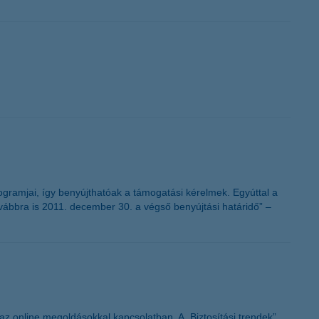
ogramjai, így benyújthatóak a támogatási kérelmek. Egyúttal a
ovábbra is 2011. december 30. a végső benyújtási határidő” –
 az online megoldásokkal kapcsolatban. A „Biztosítási trendek”