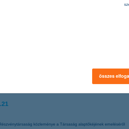
edmény 2011 első félévében a K&H Bankcsopo
sz
t adózás utáni eredményt ért el. Az adózás utáni eredmény a bankadó 
 új bankadót fizetett az első félévben. A hitelezési veszteségek magas
Biztosító mind az élet üzletágban, mind a nem-élet üzletágban folytat
os a biztonság
sok szerte a világban romlanak, a tőzsdei árfolyamok jelentősen ingad
összes elfog
kban azokra a befektetési lehetőségekre érdemes fokozottan figyelni, 
sanna, a K&H Alapkezelő vezérigazgatója.
.21
Részvénytársaság közleménye a Társaság alaptőkéjének emeléséről