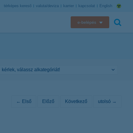
térképes kereső
valuta/deviza
karrier
kapcsolat
English
e-belépés
K&H e-bank
keresés
K&H e-posta
K&H elektronikus postaláda
K&H web Electra
K&H Biztosító ügyfélportál
← Első
Előző
Következő
utolsó →
K&H SZÉP Kártya
K&H e-kártyafelület