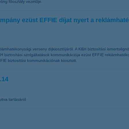
ing főosztály vezetője.
mpány ezüst EFFIE díjat nyert a reklámhat
lámhatékonysági verseny díjkiosztójáról. A K&H biztosítási ismertségn
H biztosítási szolgáltatások kommunikációja ezüst EFFIE reklámhatékon
FIE biztosítási kommunikációnak kiosztott.
.14
itva tartásáról