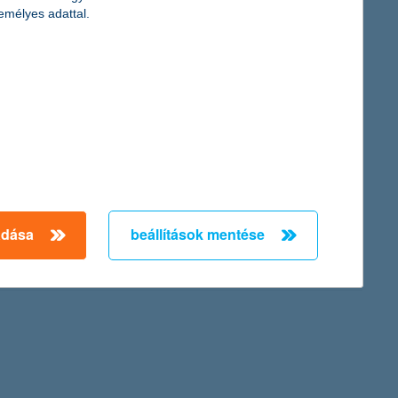
rtnál
emélyes adattal.
és a magas hitelköltségek miatt 46%-kal csökkent az egy évvel
ak, de a várakozásoknak megfelelően alakultak. A nem-teljesítő
ni tudta növekedését a második negyedévben is.
oznak, csökkennek, és a kamatok alacsony szinten vannak –
adása
beállítások mentése
amelyek néhány év távlatában esélyt adnak a növekedésnek,