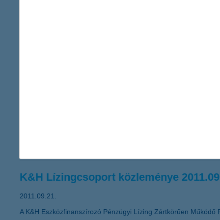
12,5 milliárd forintos adózás utáni er
2011.09.30.
A K&H Bankcsoport 2011 első hat hónapjában 12,5 milliárd forin
korábbi eredményhez képest. A K&H Bankcsoport 8 milliárd forint
hitelek aránya 9,3%-ról 9,4%-ra nőtt egy negyedév alatt. A K&H 
A változó környezetben fokozottan font
2011.09.23.
„Mikor és miben érdemes megtakarítani, ha a növekedési kilátá
merül fel jogosan a kérdés a befektetők részéről. Ilyen idősza
miközben megvédenek a veszteségektől” – javasolja Zobor Zsuz
K&H Lízingcsoport közleménye 2011.09
2011.09.21.
A K&H Eszközfinanszírozó Pénzügyi Lízing Zártkörűen Működő 