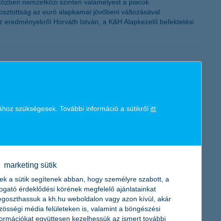
iközben nemzetközi szinten valamelyest a piacok
osztottság az euró alapkamat jövőbeni változásával
az eredményekről Horváth István, a K&H Alapkezelő befektetési
zetőjének megkérdezésén alapuló K&H kkv bizalmi index
i index csökkenése mögött leginkább az áll, hogy a vállalkozások
ához szükségesek. További információ a sütikről
itt
yobb mértékű csökkenést mutat”– mondta el Németh László, a K&H
marketing sütik
ek a sütik segítenek abban, hogy személyre szabott, a
togató érdeklődési körének megfelelő ajánlatainkat
megkötésére november 15. után nyílik lehetőség.
goszthassuk a kh.hu weboldalon vagy azon kívül, akár
zösségi média felületeken is, valamint a böngészési
formációkat együttesen kezelhessük az ismert további