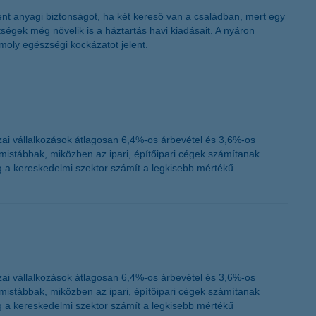
K&H token megújítás
nt anyagi biztonságot, ha két kereső van a családban, mert egy
ségek még növelik is a háztartás havi kiadásait. A nyáron
oly egészségi kockázatot jelent.
ai vállalkozások átlagosan 6,4%-os árbevétel és 3,6%-os
istábbak, miközben az ipari, építőipari cégek számítanak
 a kereskedelmi szektor számít a legkisebb mértékű
ai vállalkozások átlagosan 6,4%-os árbevétel és 3,6%-os
istábbak, miközben az ipari, építőipari cégek számítanak
 a kereskedelmi szektor számít a legkisebb mértékű