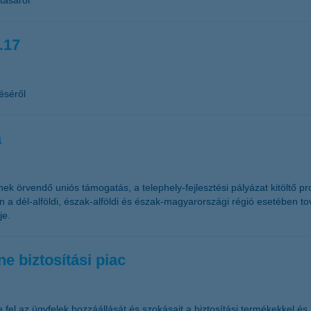
tásáról
.17
éséről
a
 örvendő uniós támogatás, a telephely-fejlesztési pályázat kitöltő pr
 a dél-alföldi, észak-alföldi és észak-magyarországi régió esetében t
je.
e biztosítási piac
 fel az ügyfelek hozzáállását és szokásait a biztosítási termékekkel és