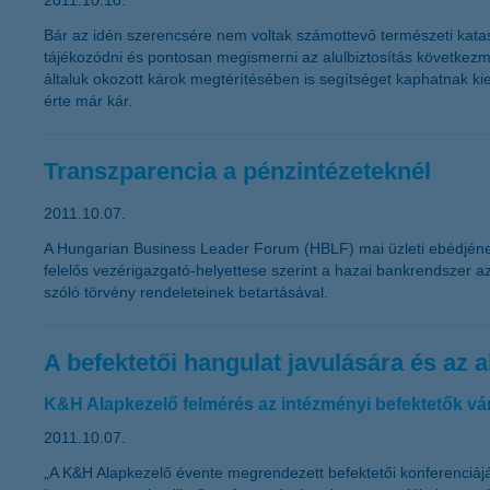
2011.10.10.
Bár az idén szerencsére nem voltak számottevő természeti kataszt
tájékozódni és pontosan megismerni az alulbiztosítás következmén
általuk okozott károk megtérítésében is segítséget kaphatnak ki
érte már kár.
Transzparencia a pénzintézeteknél
2011.10.07.
A Hungarian Business Leader Forum (HBLF) mai üzleti ebédjének k
felelős vezérigazgató-helyettese szerint a hazai bankrendszer az
szóló törvény rendeleteinek betartásával.
A befektetői hangulat javulására és az
K&H Alapkezelő felmérés az intézményi befektetők vá
2011.10.07.
„A K&H Alapkezelő évente megrendezett befektetői konferenciájá