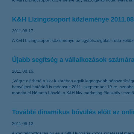
A K&H Lízingcsoport közleménye ügyfélszolgálati iroda nyitva tar
K&H Lízingcsoport közleménye 2011.08
2011.08.17.
A K&H Lízingcsoport közleménye az ügyfélszolgálati iroda költöz
Újabb segítség a vállalkozások számár
2011.08.15.
„Végre elérhető a kkv-k körében egyik legnagyobb népszerűségnek
benyújtási határidő is módosult 2011. szeptember 19-re, azonban
mondta el Németh László, a K&H kkv marketing főosztály vezető
További dinamikus bővülés előtt az onlin
2011.08.12.
A khdirektbiztositas.hu és a GfK Hungária közös kutatással mérte