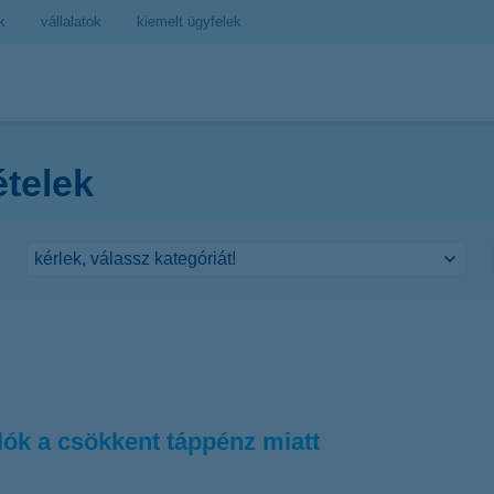
k
vállalatok
kiemelt ügyfelek
ételek
lók a csökkent táppénz miatt