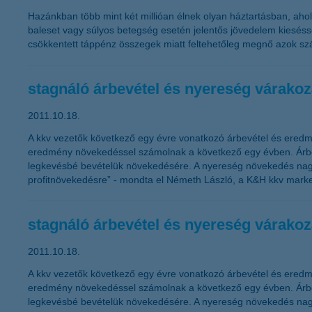
Hazánkban több mint két millióan élnek olyan háztartásban, aho
baleset vagy súlyos betegség esetén jelentős jövedelem kiesésse
csökkentett táppénz összegek miatt feltehetőleg megnő azok sz
stagnáló árbevétel és nyereség várako
2011.10.18.
A kkv vezetők következő egy évre vonatkozó árbevétel és eredm
eredmény növekedéssel számolnak a következő egy évben. Árbevé
legkevésbé bevételük növekedésére. A nyereség növekedés nagy
profitnövekedésre” - mondta el Németh László, a K&H kkv market
stagnáló árbevétel és nyereség várako
2011.10.18.
A kkv vezetők következő egy évre vonatkozó árbevétel és eredm
eredmény növekedéssel számolnak a következő egy évben. Árbevé
legkevésbé bevételük növekedésére. A nyereség növekedés nagy