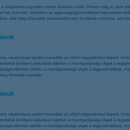
l a megélhetés egyetlen ember fizetésén múlik. Persze még az sem jele
l kell számolni, miközben az egészségügyi kezeléssel kapcsolatos költ
áma, akik még súlyosabb panaszokkal sem fordulnak orvoshoz, ami kom
zások
ény várakozásai szinten maradtak az előző negyedévhez képest. A haz
telük jövőbeni alakulását tekintve a mezőgazdasági cégek a legoptim
ságát tekintve szintén a mezőgazdasági cégek a legpozitívabbak, míg
ing főosztály vezetője.
zások
ény várakozásai szinten maradtak az előző negyedévhez képest. A haz
telük jövőbeni alakulását tekintve a mezőgazdasági cégek a legoptim
ságát tekintve szintén a mezőgazdasági cégek a legpozitívabbak, míg