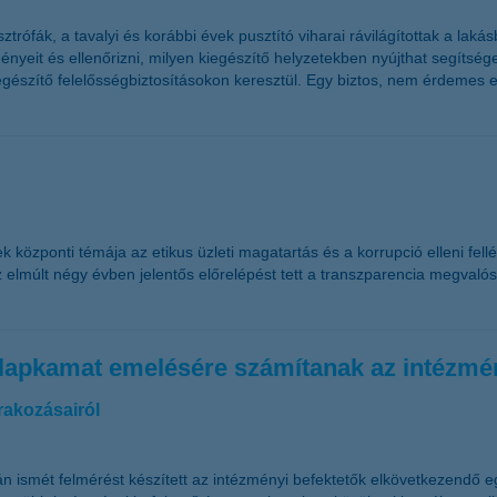
rófák, a tavalyi és korábbi évek pusztító viharai rávilágítottak a laká
yeit és ellenőrizni, milyen kiegészítő helyzetekben nyújthat segítséget
egészítő felelősségbiztosításokon keresztül. Egy biztos, nem érdemes e
özponti témája az etikus üzleti magatartás és a korrupció elleni fellé
 elmúlt négy évben jelentős előrelépést tett a transzparencia megvalósí
 alapkamat emelésére számítanak az intézmé
rakozásairól
n ismét felmérést készített az intézményi befektetők elkövetkezendő e