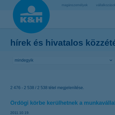
magánszemélyek
vállalkozáso
hírek és hivatalos közzét
2 476 - 2 538 / 2 538 tétel megjelenítése.
Ördögi körbe kerülhetnek a munkaválla
2011.10.19.