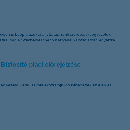
vben is beépíti azokat a juttatási rendszerébe. A cégvezetők
ttatás, míg a Széchenyi Pihenő Kártyával kapcsolatban egyelőre
Biztosító piaci előrejelzése
ek vezetői keddi sajtótájékoztatójukon ismertették az élet- és