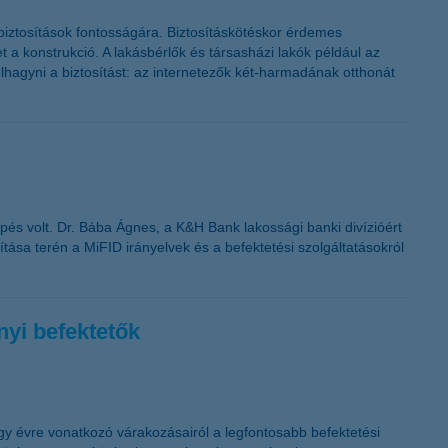
sbiztosítások fontosságára. Biztosításkötéskor érdemes
 a konstrukció. A lakásbérlők és társasházi lakók például az
lhagyni a biztosítást: az internetezők két-harmadának otthonát
pés volt. Dr. Bába Ágnes, a K&H Bank lakossági banki divízióért
tása terén a MiFID irányelvek és a befektetési szolgáltatásokról
nyi befektetők
gy évre vonatkozó várakozásairól a legfontosabb befektetési