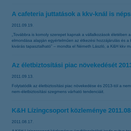
A cafeteria juttatások a kkv-knál is nép
2011.09.19.
„Továbbra is komoly szerepet kapnak a vállalkozások életében a 
elmondása alapján egyértelműen az étkezési hozzájárulás és a k
kivárás tapasztalható” – mondta el Németh László, a K&H kkv ma
Az életbiztosítási piac növekedését 2013
2011.09.13.
Folytatódik az életbiztosítási piac növekedése és 2013-tól a nem
nem-életbiztosítási szegmens várható tendenciáit.
K&H Lízingcsoport közleménye 2011.08
2011.08.17.