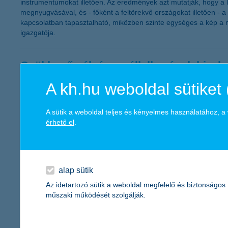
instrumentumokat illetően. Az eredmények azt mutatják, hogy a 
megnyugvásával, és - főként a feltörekvő országokat illetően -
kapcsolatban tapasztalható, miközben szinte egységes a kép a m
igazgatója.
Csökkenő pályán a vállalkozások bizal
A kh.hu weboldal sütiket 
2011.10.06.
„A fogyasztói bizalom csökkenésével párhuzamosan a hazai váll
harmadik negyedéves értéke jelenleg -26 ponton áll, ami gyakorla
A sütik a weboldal teljes és kényelmes használatához, 
a következő egy évben a közterhek, valamint a vállalati hitel
érhető el
.
kkv marketing főosztály vezetője.
November második felétől igényelhető
alap sütik
2011.09.30.
Az idetartozó sütik a weboldal megfelelő és biztonságos
műszaki működését szolgálják.
2011. október 3-tól a K&H megkezdi a Széchenyi Pihenő (SZÉP) K