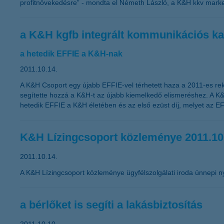
profitnövekedésre” - mondta el Németh László, a K&H kkv market
a K&H kgfb integrált kommunikációs ka
a hetedik EFFIE a K&H-nak
2011.10.14.
A K&H Csoport egy újabb EFFIE-vel térhetett haza a 2011-es rek
segítette hozzá a K&H-t az újabb kiemelkedő elismeréshez. A K&
hetedik EFFIE a K&H életében és az első ezüst díj, melyet az EF
K&H Lízingcsoport közleménye 2011.10
2011.10.14.
A K&H Lízingcsoport közleménye ügyfélszolgálati iroda ünnepi ny
a bérlőket is segíti a lakásbiztosítás