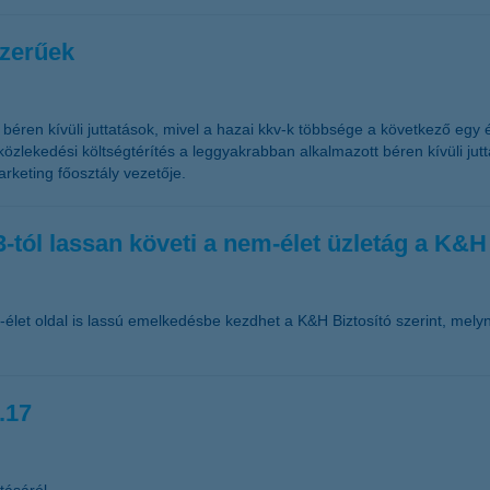
szerűek
béren kívüli juttatások, mivel a hazai kkv-k többsége a következő egy é
özlekedési költségtérítés a leggyakrabban alkalmazott béren kívüli ju
rketing főosztály vezetője.
-tól lassan követi a nem-élet üzletág a K&H 
-élet oldal is lassú emelkedésbe kezdhet a K&H Biztosító szerint, melyn
.17