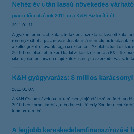
Nehéz év után lassú növekedés várható
piaci előrejelzések 2011-re a K&H Biztosítótól
2011.01.11.
A gyakori természeti katasztrófák és a szektorra kivetett különad
reménykedhet a piac növekedésében. A nem-életbiztosítások teré
a költségeket is tovább fogja csökkenteni. Az életbiztosítások ir
2010-ben teljesített rekord kárkifizetések ellenére a K&H Bizto
sikere jelentős, hiszen majd kétszer annyi átszerződő választott
K&H gyógyvarázs: 8 milliós karácsonyi
2011.01.07.
A K&H Csoport évek óta a karácsonyi ajándékozásra fordítandó 
2010-ben három kórház, a budapesti Péterfy Sándor utcai Kórház
forintos keretből.
A legjobb kereskedelemfinanszírozási