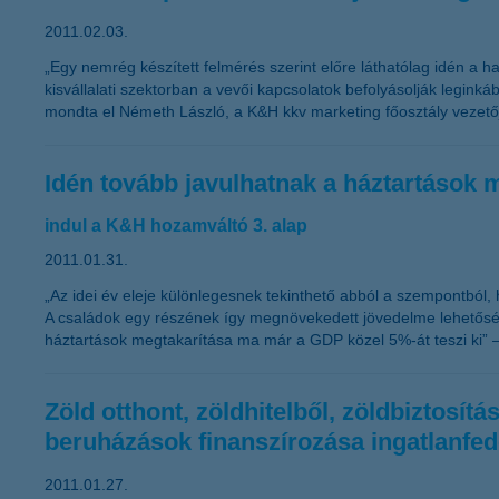
2011.02.03.
„Egy nemrég készített felmérés szerint előre láthatólag idén a ha
kisvállalati szektorban a vevői kapcsolatok befolyásolják legink
mondta el Németh László, a K&H kkv marketing főosztály vezető
Idén tovább javulhatnak a háztartások 
indul a K&H hozamváltó 3. alap
2011.01.31.
„Az idei év eleje különlegesnek tekinthető abból a szempontból
A családok egy részének így megnövekedett jövedelme lehetősége
háztartások megtakarítása ma már a GDP közel 5%-át teszi ki” 
Zöld otthont, zöldhitelből, zöldbiztosí
beruházások finanszírozása ingatlanfed
2011.01.27.