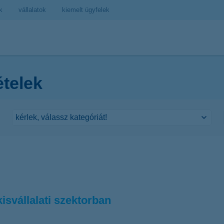
k
vállalatok
kiemelt ügyfelek
ételek
isvállalati szektorban