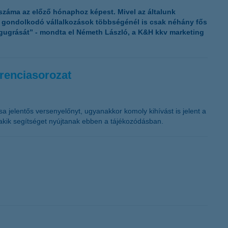
K&H token megújítás
 száma az előző hónaphoz képest. Mivel az általunk
n gondolkodó vállalkozások többségénél is csak néhány fős
egugrását” - mondta el Németh László, a K&H kkv marketing
erenciasorozat
sa jelentős versenyelőnyt, ugyanakkor komoly kihívást is jelent a
 akik segítséget nyújtanak ebben a tájékozódásban.