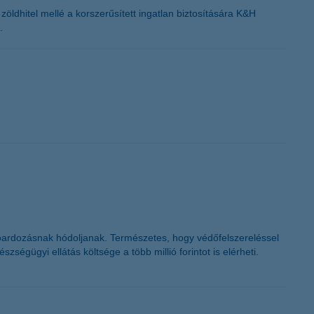
ldhitel mellé a korszerűsített ingatlan biztosítására K&H
.
oardozásnak hódoljanak. Természetes, hogy védőfelszereléssel
ségügyi ellátás költsége a több millió forintot is elérheti.