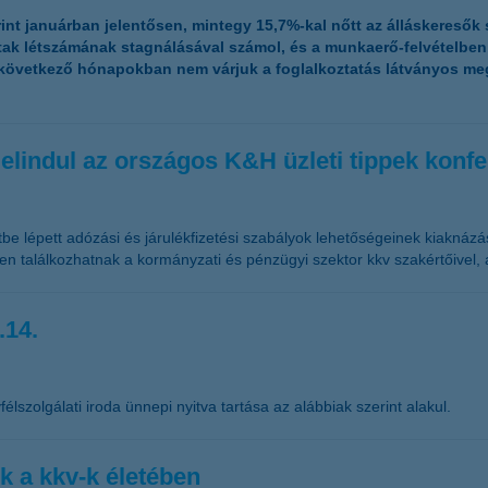
rint januárban jelentősen, mintegy 15,7%-kal nőtt az álláskeresők
tak létszámának stagnálásával számol, és a munkaerő-felvételbe
a következő hónapokban nem várjuk a foglalkoztatás látványos m
elindul az országos K&H üzleti tippek konf
tbe lépett adózási és járulékfizetési szabályok lehetőségeinek kiaknázá
en találkozhatnak a kormányzati és pénzügyi szektor kkv szakértőivel,
.14.
élszolgálati iroda ünnepi nyitva tartása az alábbiak szerint alakul.
k a kkv-k életében