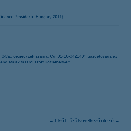
inance Provider in Hungary 2011).
. 84/a., cégjegyzék száma: Cg. 01-10-042149) Igazgatósága az
ténő átalakításáról szóló közleményét:
← Első
Előző
Következő
utolsó →