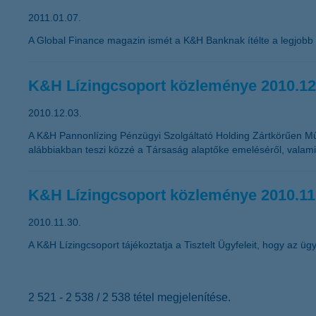
2011.01.07.
A Global Finance magazin ismét a K&H Banknak ítélte a legjobb
K&H Lízingcsoport közleménye 2010.12
2010.12.03.
A K&H Pannonlízing Pénzügyi Szolgáltató Holding Zártkörűen M
alábbiakban teszi közzé a Társaság alaptőke emeléséről, valamin
K&H Lízingcsoport közleménye 2010.11
2010.11.30.
A K&H Lízingcsoport tájékoztatja a Tisztelt Ügyfeleit, hogy az ügyf
2 521 - 2 538 / 2 538 tétel megjelenítése.