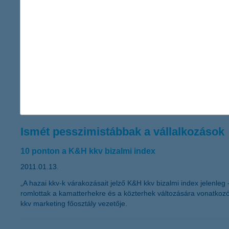
hirtelen, váratlan és balesetszerű megcsúszásakor jelent megold
A K&H kapta a “The Bank of the Year i
2011” címet - A K&H nemzetközi szakmai elismerésben
2011.01.13.
A K&H ismét rangos elismerésben részesült. Ezúttal a neves ne
innovatív megoldásait.
Ismét pesszimistábbak a vállalkozások
10 ponton a K&H kkv bizalmi index
2011.01.13.
„A hazai kkv-k várakozásait jelző K&H kkv bizalmi index jelenle
romlottak a kamatterhekre és a közterhek változására vonatkoz
kkv marketing főosztály vezetője.