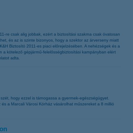
011-re csak alig jobbak, ezért a biztosítási szakma csak óvatosan
, és az is szinte bizonyos, hogy a szektor az árverseny miatt
 a K&H Biztosító 2011-es piaci előrejelzésében. A nehézségek és a
en a kötelező gépjármű-felelősségbiztosítási kampányban elért
latot adta.
a szét, hogy ezzel is támogassa a gyermek-egészségügyet.
és a Marcali Városi Kórház vásárolhat műszereket a 8 millió
gon