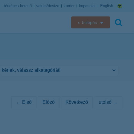
térképes kereső
valuta/deviza
karrier
kapcsolat
English
e-belépés
K&H e-bank
keresés
K&H e-posta
K&H elektronikus postaláda
K&H web Electra
K&H Biztosító ügyfélportál
← Első
Előző
Következő
utolsó →
K&H SZÉP Kártya
K&H e-kártyafelület