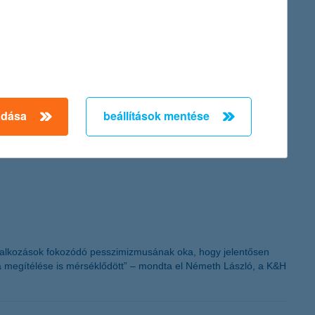
adása
beállítások mentése
in Hungary - 2011” címet a K&H-nak, díjazva eredményeit és
vállalkozások fokozódó pesszimizmusának oka, hogy jelentősen
a megítélése is mérséklődött” – mondta el Németh László, a K&H