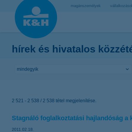
magánszemélyek
vállalkozáso
hírek és hivatalos közzét
2 521 - 2 538 / 2 538 tétel megjelenítése.
Stagnáló foglalkoztatási hajlandóság a k
2011.02.18.