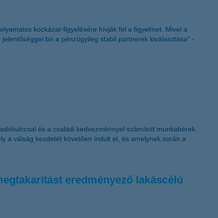
folyamatos kockázat-figyelésére hívják fel a figyelmet. Mivel a
jelentőséggel bír a pénzügyileg stabil partnerek kiválasztása” -
s adókulccsal és a családi kedvezménnyel számított munkabérek.
y a válság kezdetét követően indult el, és amelynek során a
a-megtakarítást eredményező lakáscélú