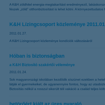
A K&H zöldhitel energia-megtakarítást eredményező, lakáskorszer
fészek „zöld” otthonbiztosítást is lehet kötni. A környezettudatos
K&H Lízingcsoport közleménye 2011.01
2011.01.27.
A K&H Lízingcsoport közleménye kondíciók változásáról
Hóban is biztonságban
a K&H Biztosító szakértői véleménye
2011.01.24.
Sok magyarországi iskolában kezdődik síszünet ezekben a hete
látják el gyermekeiket, de ugyanennyire fontos, hogy az utasbizto
Biztosítás nélkül a rosszul sikerült téli vakáció a család teljes k
betörőért kiált az üres nyaraló