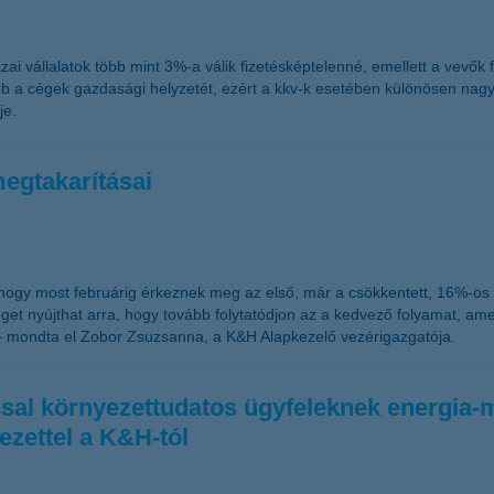
zai vállalatok több mint 3%-a válik fizetésképtelenné, emellett a vevők 
ább a cégek gazdasági helyzetét, ezért a kkv-k esetében különösen nagy 
je.
megtakarításai
, hogy most februárig érkeznek meg az első, már a csökkentett, 16%-o
t nyújthat arra, hogy tovább folytatódjon az a kedvező folyamat, amel
– mondta el Zobor Zsuzsanna, a K&H Alapkezelő vezérigazgatója.
tással környezettudatos ügyfeleknek energi
ezettel a K&H-tól