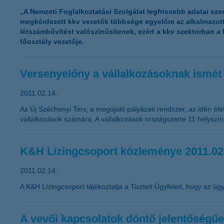
„A Nemzeti Foglalkoztatási Szolgálat legfrissebb adatai sze
megkérdezett kkv vezetők többsége egyelőre az alkalmazot
létszámbővítést valószínűsítenek, ezért a kkv szektorban 
főosztály vezetője.
Versenyelőny a vállalkozásoknak ismét 
2011.02.14.
Az Új Széchenyi Terv, a megújuló pályázati rendszer, az idén éle
vállalkozások számára. A vállalkozások országszerte 11 helyszín
K&H Lízingcsoport közleménye 2011.02
2011.02.14.
A K&H Lízingcsoport tájékoztatja a Tisztelt Ügyfeleit, hogy az ügyf
A vevői kapcsolatok döntő jelentőségűe