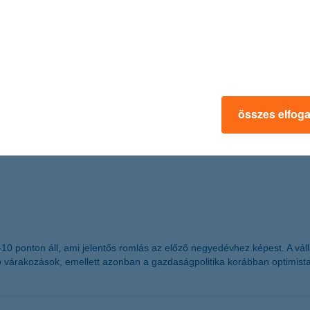
ást.
n Hungary
 részesült
összes elfog
mzetközi magazin, a The Banker adományozta a “The Bank of the Year 
g -10 ponton áll, ami jelentős romlás az előző negyedévhez képest. A 
ó várakozások, emellett azonban a gazdaságpolitika korábban optimist