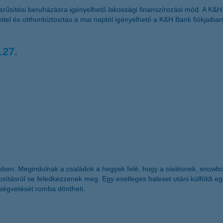
űsítési beruházásra igényelhető lakossági finanszírozási mód. A K&H zö
 hitel és otthonbiztosítás a mai naptól igényelhető a K&H Bank fiókjaiban
.27.
kben. Megindulnak a családok a hegyek felé, hogy a síelésnek, snowb
sításról se feledkezzenek meg. Egy esetleges baleset utáni külföldi egész
öltségvetését romba döntheti.