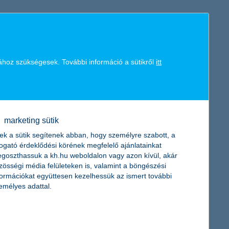
mert a lakatlan nyaralót sokféle kár érheti. Áttekintjük,
tosítást sem: a K&H Biztosító online felmérése szerint
ához szükségesek. További információ a sütikről
itt
marketing sütik
kv szektorban a béren kívüli juttatások kis mértékű
ttatást nyújtó cégek aránya. Mint hosszú évek óta mindig, most
ek a sütik segítenek abban, hogy személyre szabott, a
ó, a K&H kkv marketing főosztály vezetője.
togató érdeklődési körének megfelelő ajánlatainkat
goszthassuk a kh.hu weboldalon vagy azon kívül, akár
zösségi média felületeken is, valamint a böngészési
a K&H Biztosítótól
formációkat együttesen kezelhessük az ismert további
emélyes adattal.
lyen segítségre számíthatnak az ingatlantulajdonosok. Kevesen
azonban, hogy ez a lehetőség csak a földfelszíni talajrétegek