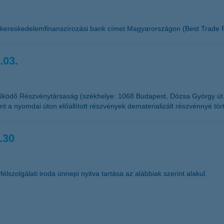
 kereskedelemfinanszírozási bank címet Magyarországon (Best Trade F
.03.
űködő Részvénytársaság (székhelye: 1068 Budapest, Dózsa György út
t a nyomdai úton előállított részvények dematerializált részvénnyé tör
.30
élszolgálati iroda ünnepi nyitva tartása az alábbiak szerint alakul.