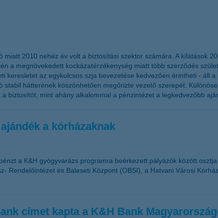
ó miatt 2010 nehéz év volt a biztosítási szektor számára. A kilátások 2
n a megnövekedett kockázatérzékenység miatt több szerződés születhet
ánti keresletet az egykulcsos szja bevezetése kedvezően érintheti - áll
sító stabil hátterének köszönhetően megőrizte vezető szerepét. Különös
a a biztosítót, mint ahány alkalommal a pénzintézet a legkedvezőbb aján
 ajándék a kórházaknak
pénzt a K&H gyógyvarázs programra beérkezett pályázók között osztj
- Rendelőintézet és Baleseti Központ (OBSI), a Hatvani Városi Kórház 
 bank címet kapta a K&H Bank Magyarorszá