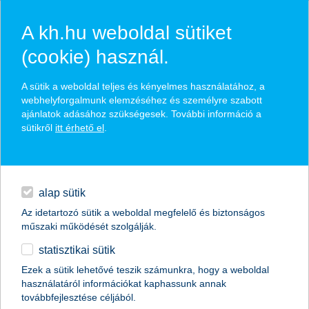
A kh.hu weboldal sütiket
(cookie) használ.
hírek és hivatalos
A sütik a weboldal teljes és kényelmes használatához, a
közzétételek
webhelyforgalmunk elemzéséhez és személyre szabott
ajánlatok adásához szükségesek. További információ a
sütikről
itt érhető el
.
egyéb
English
alap sütik
Az idetartozó sütik a weboldal megfelelő és biztonságos
műszaki működését szolgálják.
statisztikai sütik
Ezek a sütik lehetővé teszik számunkra, hogy a weboldal
használatáról információkat kaphassunk annak
Előző
Következő
továbbfejlesztése céljából.