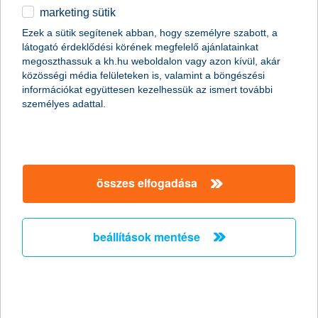
marketing sütik
Stagnáló foglalkoztatási hajlandóság a
Ezek a sütik segítenek abban, hogy személyre szabott, a
kisvállalati szektorban
látogató érdeklődési körének megfelelő ajánlatainkat
megoszthassuk a kh.hu weboldalon vagy azon kívül, akár
2011.02.18.
közösségi média felületeken is, valamint a böngészési
információkat együttesen kezelhessük az ismert további
„A Nemzeti Foglalkoztatási Szolgálat legfrissebb adatai
személyes adattal.
szerint januárban jelentősen, mintegy 15,7%-kal nőtt az
álláskeresők száma az előző hónaphoz képest. Mivel az
általunk megkérdezett kkv vezetők többsége egyelőre az
alkalmazottak létszámának stagnálásával számol, és a
munkaerő-felvételben gondolkodó vállalkozások
többségénél is csak néhány fős létszámbővítést
összes elfogadása
valószínűsítenek, ezért a kkv szektorban a következő
hónapokban nem várjuk a foglalkoztatás látványos
megugrását” - mondta el Németh László, a K&H kkv
beállítások mentése
marketing főosztály vezetője.
Versenyelőny a vállalkozásoknak ismét
elindul az országos K&H üzleti tippek