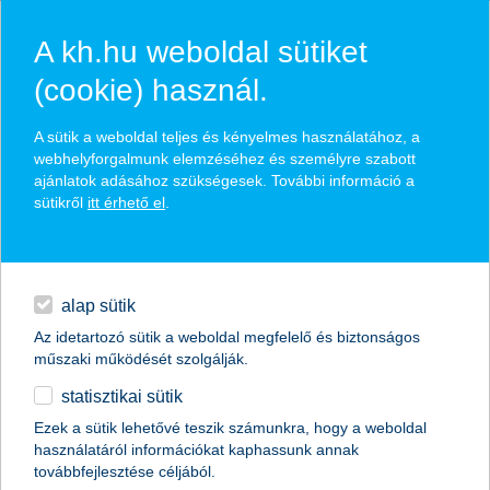
A kh.hu weboldal sütiket
(cookie) használ.
hírek és hivatalos
A sütik a weboldal teljes és kényelmes használatához, a
közzétételek
webhelyforgalmunk elemzéséhez és személyre szabott
ajánlatok adásához szükségesek. További információ a
sütikről
itt érhető el
.
egyéb
English
alap sütik
Az idetartozó sütik a weboldal megfelelő és biztonságos
műszaki működését szolgálják.
statisztikai sütik
megtartható pénzügyi fogadalmakat
Ezek a sütik lehetővé teszik számunkra, hogy a weboldal
használatáról információkat kaphassunk annak
érdemes tenni!
továbbfejlesztése céljából.