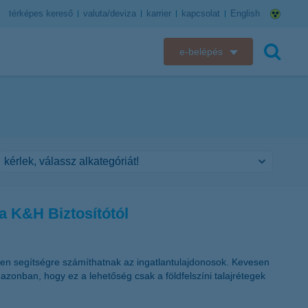
térképes kereső
valuta/deviza
karrier
kapcsolat
English
e-belépés
K&H e-bank
keresés
K&H e-posta
K&H elektronikus postaláda
K&H web Electra
a K&H Biztosítótól
K&H Biztosító ügyfélportál
K&H SZÉP Kártya
lyen segítségre számíthatnak az ingatlantulajdonosok. Kevesen
azonban, hogy ez a lehetőség csak a földfelszíni talajrétegek
K&H e-kártyafelület