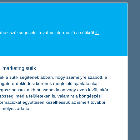
011-re csak alig jobbak, ezért a biztosítási szakma csak óvatosan
, és az is szinte bizonyos, hogy a szektor az árverseny miatt
ához szükségesek. További információ a sütikről
itt
 a K&H Biztosító 2011-es piaci előrejelzésében. A nehézségek és a
en a kötelező gépjármű-felelősségbiztosítási kampányban elért
latot adta.
marketing sütik
ek a sütik segítenek abban, hogy személyre szabott, a
togató érdeklődési körének megfelelő ajánlatainkat
goszthassuk a kh.hu weboldalon vagy azon kívül, akár
a szét, hogy ezzel is támogassa a gyermek-egészségügyet.
zösségi média felületeken is, valamint a böngészési
és a Marcali Városi Kórház vásárolhat műszereket a 8 millió
formációkat együttesen kezelhessük az ismert további
emélyes adattal.
gon