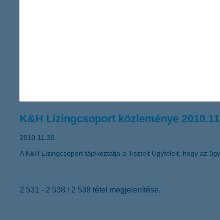
A Global Finance magazin ismét a K&H Banknak ítélte a legjobb
K&H Lízingcsoport közleménye 2010.12
2010.12.03.
A K&H Pannonlízing Pénzügyi Szolgáltató Holding Zártkörűen M
alábbiakban teszi közzé a Társaság alaptőke emeléséről, valamin
K&H Lízingcsoport közleménye 2010.11
2010.11.30.
A K&H Lízingcsoport tájékoztatja a Tisztelt Ügyfeleit, hogy az ügyf
2 531 - 2 538 / 2 538 tétel megjelenítése.