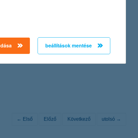
inance Provider in Hungary 2011).
adása
beállítások mentése
. 84/a., cégjegyzék száma: Cg. 01-10-042149) Igazgatósága az
ténő átalakításáról szóló közleményét:
← Első
Előző
Következő
utolsó →