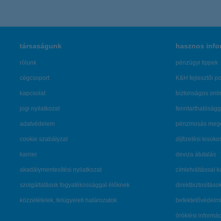
társaságunk
hasznos info
rólunk
pénzügyi tippek
cégcsoport
K&H fejlesztői po
kapcsolat
biztonságos onli
jogi nyilatkozat
fenntarthatóságg
adatvédelem
pénzmosás mege
cookie szabályzat
díjfizetési kisoko
karrier
deviza átutalás
akadálymentesítési nyilatkozat
címletváltással 
szolgáltatások fogyatékossággal élőknek
direktbiztosításo
közzétételek, felügyeleti határozatok
befektetővédelmi
öröklési informá