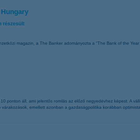
n Hungary
 részesült
mzetközi magazin, a The Banker adományozta a “The Bank of the Year 
g -10 ponton áll, ami jelentős romlás az előző negyedévhez képest. A 
ó várakozások, emellett azonban a gazdaságpolitika korábban optimist