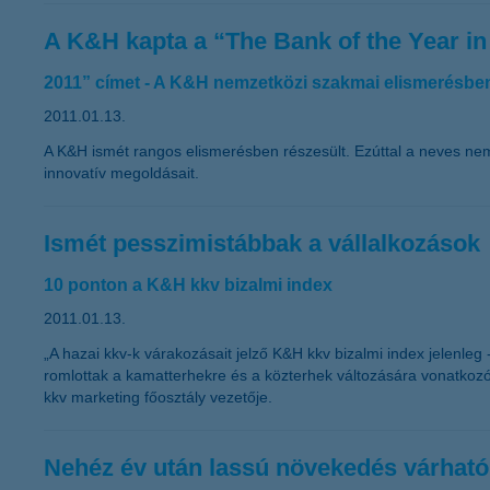
A K&H kapta a “The Bank of the Year i
2011” címet - A K&H nemzetközi szakmai elismerésben
2011.01.13.
A K&H ismét rangos elismerésben részesült. Ezúttal a neves ne
innovatív megoldásait.
Ismét pesszimistábbak a vállalkozások
10 ponton a K&H kkv bizalmi index
2011.01.13.
„A hazai kkv-k várakozásait jelző K&H kkv bizalmi index jelenle
romlottak a kamatterhekre és a közterhek változására vonatkoz
kkv marketing főosztály vezetője.
Nehéz év után lassú növekedés várható