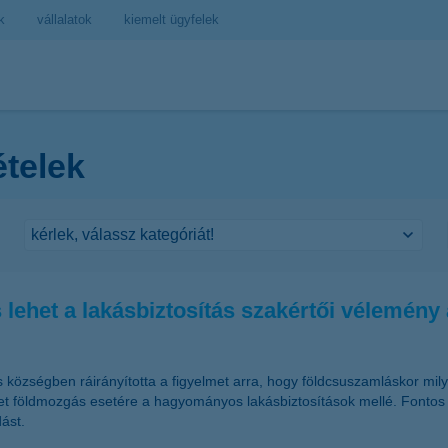
k
vállalatok
kiemelt ügyfelek
ételek
lehet a lakásbiztosítás szakértői vélemény 
s községben ráirányította a figyelmet arra, hogy földcsuszamláskor mi
zetet földmozgás esetére a hagyományos lakásbiztosítások mellé. Fontos 
ást.