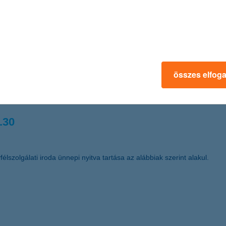
 kereskedelemfinanszírozási bank címet Magyarországon (Best Trade F
.03.
összes elfog
űködő Részvénytársaság (székhelye: 1068 Budapest, Dózsa György út
t a nyomdai úton előállított részvények dematerializált részvénnyé tör
.30
élszolgálati iroda ünnepi nyitva tartása az alábbiak szerint alakul.