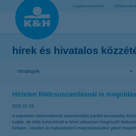
magánszemélyek
vállalkozáso
hírek és hivatalos közzét
Hirtelen földcsuszamlásnál is megoldás 
2011.01.19.
A napokban bekövetkezett katasztrofális partfal leszakadás Kulc
tudják, de több biztosítónál is lehet választani kiegészítő fede
hirtelen, váratlan és balesetszerű megcsúszásakor jelent megold