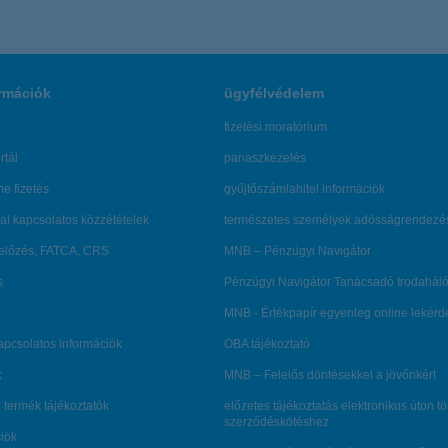
rmációk
ügyfélvédelem
fizetési moratórium
rtál
panaszkezelés
ne fizetés
gyűjtőszámlahitel információk
al kapcsolatos közzétételek
természetes személyek adósságrendezé
lőzés, FATCA, CRS
MNB – Pénzügyi Navigátor
s
Pénzügyi Navigátor Tanácsadó Irodaháló
MNB - Értékpapír egyenleg online lekér
kapcsolatos információk
OBA tájékoztató
k
MNB – Felelős döntésekkel a jövőnkért
 termék tájékoztatók
előzetes tájékoztatás elektronikus úton t
szerződéskötéshez
ciók