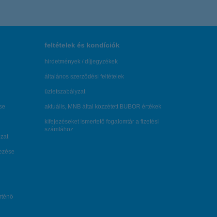
feltételek és kondíciók
hirdetmények / díjjegyzékek
általános szerződési feltételek
üzletszabályzat
se
aktuális, MNB által közzétett BUBOR értékek
kifejezéseket ismertető fogalomtár a fizetési
számlához
zat
dezése
örténő