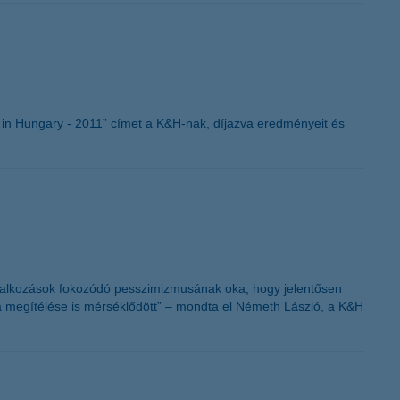
K&H token megújítás
in Hungary - 2011” címet a K&H-nak, díjazva eredményeit és
vállalkozások fokozódó pesszimizmusának oka, hogy jelentősen
a megítélése is mérséklődött” – mondta el Németh László, a K&H