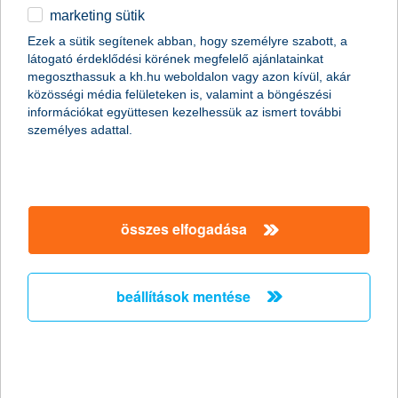
marketing sütik
2011.01.19.
Ezek a sütik segítenek abban, hogy személyre szabott, a
látogató érdeklődési körének megfelelő ajánlatainkat
A napokban bekövetkezett katasztrofális partfal leszakadás
megoszthassuk a kh.hu weboldalon vagy azon kívül, akár
Kulcs községben ráirányította a figyelmet arra, hogy
közösségi média felületeken is, valamint a böngészési
földcsuszamláskor milyen segítségre számíthatnak az
információkat együttesen kezelhessük az ismert további
ingatlantulajdonosok. Kevesen tudják, de több biztosítónál is
személyes adattal.
lehet választani kiegészítő fedezetet földmozgás esetére a
hagyományos lakásbiztosítások mellé. Fontos azonban, hogy ez
a lehetőség csak a földfelszíni talajrétegek hirtelen, váratlan és
balesetszerű megcsúszásakor jelent megoldást.
összes elfogadása
A K&H kapta a “The Bank of the Year in
Hungary
beállítások mentése
2011” címet - A K&H nemzetközi szakmai
elismerésben részesült
2011.01.13.
A K&H ismét rangos elismerésben részesült. Ezúttal a neves
nemzetközi magazin, a The Banker adományozta a “The Bank