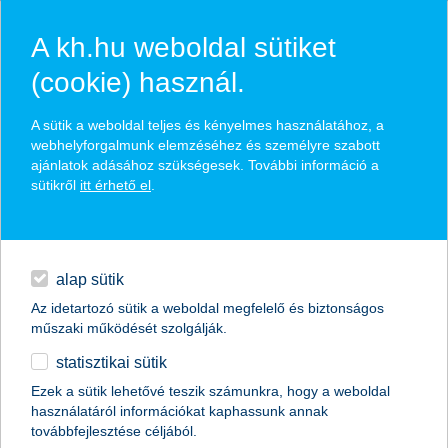
A kh.hu weboldal sütiket
(cookie) használ.
hírek és hivatalos
A sütik a weboldal teljes és kényelmes használatához, a
közzétételek
webhelyforgalmunk elemzéséhez és személyre szabott
ajánlatok adásához szükségesek. További információ a
sütikről
itt érhető el
.
egyéb
English
alap sütik
Az idetartozó sütik a weboldal megfelelő és biztonságos
műszaki működését szolgálják.
statisztikai sütik
Hirtelen földcsuszamlásnál is
Ezek a sütik lehetővé teszik számunkra, hogy a weboldal
használatáról információkat kaphassunk annak
megoldás lehet a lakásbiztosítás
továbbfejlesztése céljából.
szakértői vélemény a K&H Biztosítótól