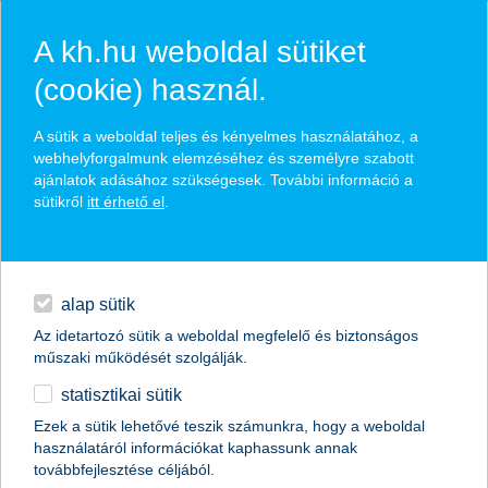
A kh.hu weboldal sütiket
(cookie) használ.
hírek és hivatalos
A sütik a weboldal teljes és kényelmes használatához, a
közzétételek
webhelyforgalmunk elemzéséhez és személyre szabott
ajánlatok adásához szükségesek. További információ a
sütikről
itt érhető el
.
egyéb
English
alap sütik
Az idetartozó sütik a weboldal megfelelő és biztonságos
műszaki működését szolgálják.
statisztikai sütik
Ezek a sütik lehetővé teszik számunkra, hogy a weboldal
használatáról információkat kaphassunk annak
Előző
Következő
továbbfejlesztése céljából.