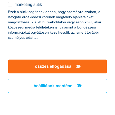
marketing sütik
Stagnáló foglalkoztatási hajlandóság a
Ezek a sütik segítenek abban, hogy személyre szabott, a
kisvállalati szektorban
látogató érdeklődési körének megfelelő ajánlatainkat
megoszthassuk a kh.hu weboldalon vagy azon kívül, akár
2011.02.18.
közösségi média felületeken is, valamint a böngészési
információkat együttesen kezelhessük az ismert további
„A Nemzeti Foglalkoztatási Szolgálat legfrissebb adatai
személyes adattal.
szerint januárban jelentősen, mintegy 15,7%-kal nőtt az
álláskeresők száma az előző hónaphoz képest. Mivel az
általunk megkérdezett kkv vezetők többsége egyelőre az
alkalmazottak létszámának stagnálásával számol, és a
munkaerő-felvételben gondolkodó vállalkozások
többségénél is csak néhány fős létszámbővítést
összes elfogadása
valószínűsítenek, ezért a kkv szektorban a következő
hónapokban nem várjuk a foglalkoztatás látványos
megugrását” - mondta el Németh László, a K&H kkv
beállítások mentése
marketing főosztály vezetője.
Versenyelőny a vállalkozásoknak ismét
elindul az országos K&H üzleti tippek