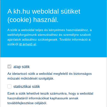
A kh.hu weboldal sütiket
(cookie) használ.
hírek és hivatalos
A sütik a weboldal teljes és kényelmes használatához, a
közzétételek
webhelyforgalmunk elemzéséhez és személyre szabott
ajánlatok adásához szükségesek. További információ a
sütikről
itt érhető el
.
egyéb
English
alap sütik
Az idetartozó sütik a weboldal megfelelő és biztonságos
műszaki működését szolgálják.
statisztikai sütik
A K&H kapta a “The Bank of the Year in
Ezek a sütik lehetővé teszik számunkra, hogy a weboldal
használatáról információkat kaphassunk annak
Hungary
továbbfejlesztése céljából.