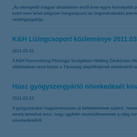
„Az elöregedő magyar társadalom évről évre egyre komolyabb pro
ezért nem lehet elégszer hangsúlyozni az öngondoskodás jelent
vezérigazgatója.
K&H Lízingcsoport közleménye 2011.03
2011.03.31.
A K&H Pannonlízing Pénzügyi Szolgáltató Holding Zártkörűen M
alábbiakban teszi közzé a Társaság alaptőkéjének emeléséről s
Húsz gyógyszergyártó növekedését kíná
2011.03.23.
A gyógyszeripar hagyományosan jó befektetésnek számít, hiszen a
amely lehetővé teszi, hogy ügyfelei részesülhessenek a világ min
növekedéséből.