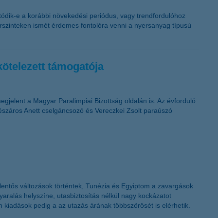
atódik-e a korábbi növekedési periódus, vagy trendfordulóhoz
s árszinteken ismét érdemes fontolóra venni a nyersanyag típusú
kötelezett támogatója
jelent a Magyar Paralimpiai Bizottság oldalán is. Az évforduló
észáros Anett cselgáncsozó és Vereczkei Zsolt paraúszó
jelentős változások történtek, Tunézia és Egyiptom a zavargások
nyaralás helyszíne, utasbiztosítás nélkül nagy kockázatot
an kiadások pedig a az utazás árának többszörösét is elérhetik.