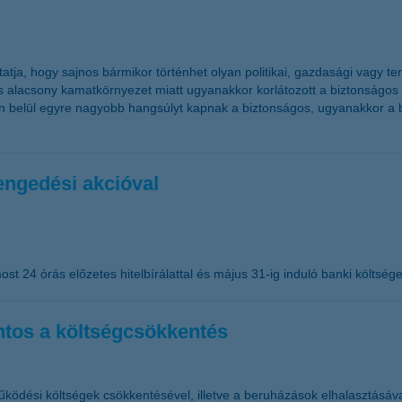
 mutatja, hogy sajnos bármikor történhet olyan politikai, gazdasági vag
is alacsony kamatkörnyezet miatt ugyanakkor korlátozott a biztonságo
okon belül egyre nagyobb hangsúlyt kapnak a biztonságos, ugyanakkor a
lengedési akcióval
ost 24 órás előzetes hitelbírálattal és május 31-ig induló banki költség
ntos a költségcsökkentés
ködési költségek csökkentésével, illetve a beruházások elhalasztásával