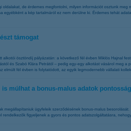
 oldalakat, de érdemes megfontolni, milyen információt osztunk meg ma
 ha egyébként a kép tartalmáról ez nem derülne ki. Érdemes tehát adat
vészt támogat
t alkotói ösztöndíj pályázatán: a következő fél évben Miklós Hajnal f
ástól és Szabó Klára Petrától – pedig egy-egy alkotást vásárol meg a 
elmúlt fél évben is folytatódott, az egyik legmodernebb vállalati koll
ég is múlhat a bonus-malus adatok pontossá
tóknak megállapítaniuk ügyfeleik szerződésének bonus-malus besorolását
 rendelkezők figyeljenek a gyors és pontos adatszolgáltatásra, neho