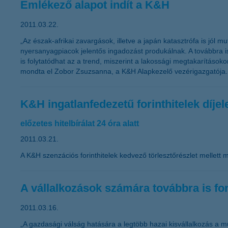
Emlékező alapot indít a K&H
2011.03.22.
„Az észak-afrikai zavargások, illetve a japán katasztrófa is jól
nyersanyagpiacok jelentős ingadozást produkálnak. A továbbra 
is folytatódhat az a trend, miszerint a lakossági megtakarítás
mondta el Zobor Zsuzsanna, a K&H Alapkezelő vezérigazgatója.
K&H ingatlanfedezetű forinthitelek díje
előzetes hitelbírálat 24 óra alatt
2011.03.21.
A K&H szenzációs forinthitelek kedvező törlesztőrészlet mellett m
A vállalkozások számára továbbra is fo
2011.03.16.
„A gazdasági válság hatására a legtöbb hazai kisvállalkozás a mű