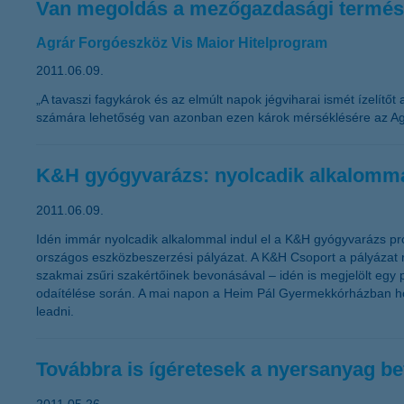
Van megoldás a mezőgazdasági termész
Agrár Forgóeszköz Vis Maior Hitelprogram
2011.06.09.
„A tavaszi fagykárok és az elmúlt napok jégviharai ismét ízelítőt
számára lehetőség van azonban ezen károk mérséklésére az Agrá
K&H gyógyvarázs: nyolcadik alkalommal
2011.06.09.
Idén immár nyolcadik alkalommal indul el a K&H gyógyvarázs pr
országos eszközbeszerzési pályázat. A K&H Csoport a pályázat ré
szakmai zsűri szakértőinek bevonásával – idén is megjelölt egy
odaítélése során. A mai napon a Heim Pál Gyermekkórházban hoztá
leadni.
Továbbra is ígéretesek a nyersanyag be