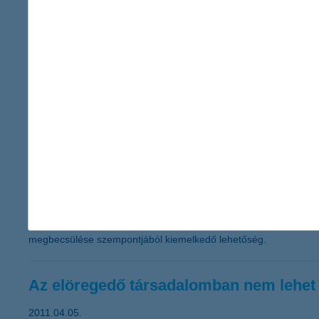
2011.04.27.
Ötödik alkalommal adja ki a társadalmi felelősségvállalás (CSR) 
kizárólag elektronikus formában jelenik meg. A nemzetközi szabvá
társadalmi felelősségvállalási stratégia megvalósítására. A K
munkahely kialakítása áll. A társadalmi felelősségvállalási tevék
kismamák visszavételével kapcsolatban és az elektromos energ
Ismét pályázhatnak a fiatal képzőművés
2011.04.14.
A K&H Csoport kortárs képzőművészeti gyűjteményének folyamatos
pályázaton ezúttal nemcsak a fél éven keresztül nyújtott havi 1
művészektől, 200 ezer forintos egységáron. A kiválasztott alkot
megbecsülése szempontjából kiemelkedő lehetőség.
Az elöregedő társadalomban nem lehet
2011.04.05.