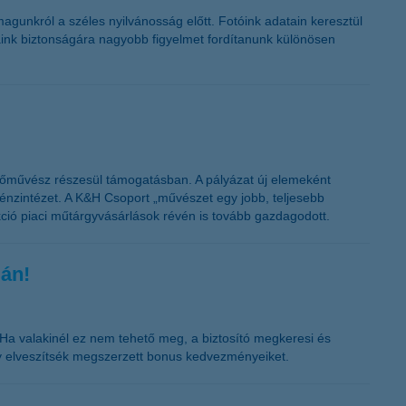
K&H token megújítás
gunkról a széles nyilvánosság előtt. Fotóink adatain keresztül
aink biztonságára nagyobb figyelmet fordítanunk különösen
estőművész részesül támogatásban. A pályázat új elemeként
pénzintézet. A K&H Csoport „művészet egy jobb, teljesebb
ekció piaci műtárgyvásárlások révén is tovább gazdagodott.
gán!
. Ha valakinél ez nem tehető meg, a biztosító megkeresi és
gy elveszítsék megszerzett bonus kedvezményeiket.