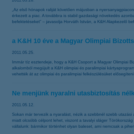
2011.05.26.
„Az első hónapok raliját követően májusban a nyersanyagpiacon l
érkezett a piac. A továbbra is stabil gazdasági növekedés azonba
befektetéseket” – javasolja Horváth István, a K&H Alapkezelő bef
a K&H 10 éve a Magyar Olimpiai Bizotts
2011.05.25.
Immár tíz esztendeje, hogy a K&H Csoport a Magyar Olimpiai Biz
alkalomból megújult a K&H olimpiai és paralimpiai kártyaprogra
vehették át az olimpiai és paralimpiai felkészülésüket elősegíteni
Ne menjünk nyaralni utasbiztosítás nélk
2011.05.12.
Sokan már tervezik a nyaralást, nézik a szebbnél szebb utazási a
miatt olcsóbb célpont lehet, viszont a tavalyi sláger Törökország
vállalunk: bármikor történhet olyan baleset, ami nemcsak a pihen