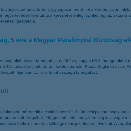
átványos zuhanás történt, így jogosan merül fel a kérdés, vajon folyt
n egyértelműen fenntartja a kereslet jelenlegi szintjét, így az aktuáli
ektetési igazgatója.
ág, 5 éve a Magyar Paralimpiai Bizottság el
ottság elkötelezett támogatója, és öt éve, hogy a K&H támogatóként meg
m. 2011 tavaszán újabb három kiváló sportoló, Kapás Boglárka úszó, M
 hivatott, fejenként 1 millió forint összegű támogatást.
ül!
jánlatokat, méregetik a családi kasszát. Az üdülési piacon tavaly óta 
 éppen emiatt drágulhat. Függetlenül attól, melyik ország lesz végül a 
ést teszi tönkre, hanem a költségeket is jelentősen növelheti. A váratl