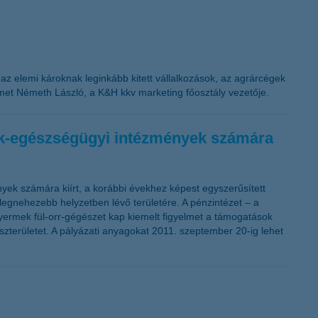
n az elemi károknak leginkább kitett vállalkozások, az agrárcégek
met Németh László, a K&H kkv marketing főosztály vezetője.
mek-egészségügyi intézmények számára
ek számára kiírt, a korábbi évekhez képest egyszerűsített
 legnehezebb helyzetben lévő területére. A pénzintézet – a
yermek fül-orr-gégészet kap kiemelt figyelmet a támogatások
zterületet. A pályázati anyagokat 2011. szeptember 20-ig lehet