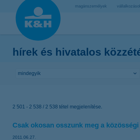
magánszemélyek
vállalkozáso
hírek és hivatalos közzét
2 501 - 2 538 / 2 538 tétel megjelenítése.
Csak okosan osszunk meg a közösségi 
2011.06.27.