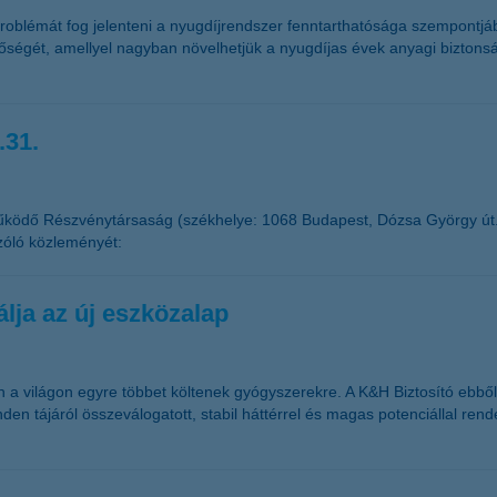
blémát fog jelenteni a nyugdíjrendszer fenntarthatósága szempontjából
őségét, amellyel nagyban növelhetjük a nyugdíjas évek anyagi bizton
.31.
űködő Részvénytársaság (székhelye: 1068 Budapest, Dózsa György út
zóló közleményét:
lja az új eszközalap
 világon egyre többet költenek gyógyszerekre. A K&H Biztosító ebből k
den tájáról összeválogatott, stabil háttérrel és magas potenciállal ren