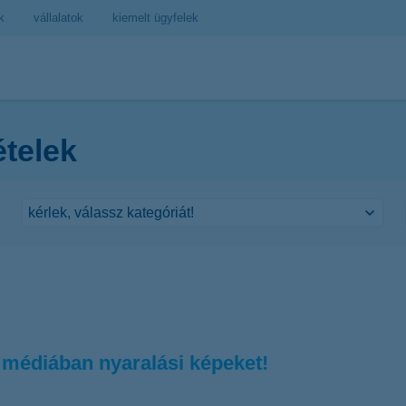
k
vállalatok
kiemelt ügyfelek
ételek
médiában nyaralási képeket!