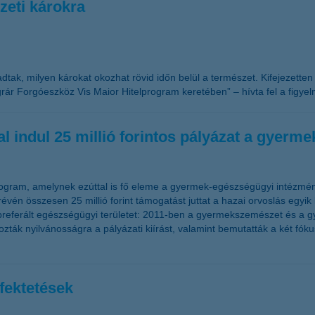
eti károkra
 adtak, milyen károkat okozhat rövid időn belül a természet. Kifejezette
r Forgóeszköz Vis Maior Hitelprogram keretében” – hívta fel a figyel
 indul 25 millió forintos pályázat a gyer
ogram, amelynek ezúttal is fő eleme a gyermek-egészségügyi intézmény
vén összesen 25 millió forint támogatást juttat a hazai orvoslás egyik
 preferált egészségügyi területet: 2011-ben a gyermekszemészet és a g
k nyilvánosságra a pályázati kiírást, valamint bemutatták a két fókus
fektetések