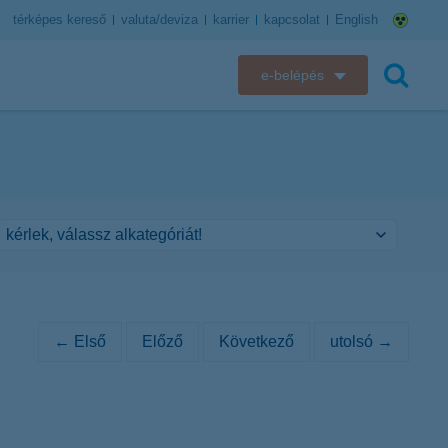
térképes kereső
valuta/deviza
karrier
kapcsolat
English
e-belépés
K&H e-bank
keresés
K&H e-posta
K&H elektronikus postaláda
K&H web Electra
K&H Biztosító ügyfélportál
← Első
Előző
Következő
utolsó →
K&H SZÉP Kártya
K&H e-kártyafelület