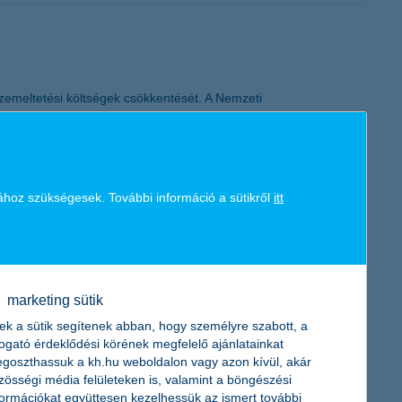
üzemeltetési költségek csökkentését. A Nemzeti
nyzatok számára elérhető egy kifejezetten ezt a célt szolgáló
ergiaimport függőséget mérséklő fejlesztések finanszírozására áll
ához szükségesek. További információ a sütikről
itt
nének valószínűségét. A rendelkezésre álló adatokból és a
i eseményei miatt azonban egyre kevésbé tudnak támaszkodni a
marketing sütik
b, váratlan viharok, árvizek és egyéb természeti katasztrófák.
ek a sütik segítenek abban, hogy személyre szabott, a
togató érdeklődési körének megfelelő ajánlatainkat
goszthassuk a kh.hu weboldalon vagy azon kívül, akár
zösségi média felületeken is, valamint a böngészési
formációkat együttesen kezelhessük az ismert további