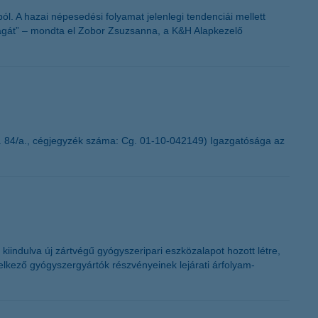
. A hazai népesedési folyamat jelenlegi tendenciái mellett
ságát” – mondta el Zobor Zsuzsanna, a K&H Alapkezelő
. 84/a., cégjegyzék száma: Cg. 01-10-042149) Igazgatósága az
iindulva új zártvégű gyógyszeripari eszközalapot hozott létre,
delkező gyógyszergyártók részvényeinek lejárati árfolyam-