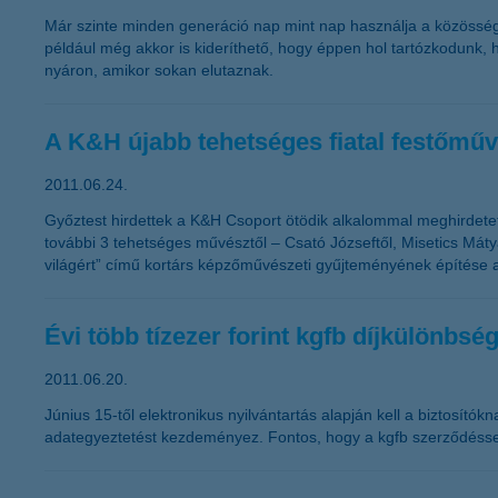
Már szinte minden generáció nap mint nap használja a közösségi
például még akkor is kideríthető, hogy éppen hol tartózkodunk,
nyáron, amikor sokan elutaznak.
A K&H újabb tehetséges fiatal festőmű
2011.06.24.
Győztest hirdettek a K&H Csoport ötödik alkalommal meghirdetet
további 3 tehetséges művésztől – Csató Józseftől, Misetics Máty
világért” című kortárs képzőművészeti gyűjteményének építése az 
Évi több tízezer forint kgfb díjkülönbs
2011.06.20.
Június 15-től elektronikus nyilvántartás alapján kell a biztosí
adategyeztetést kezdeményez. Fontos, hogy a kgfb szerződéssel