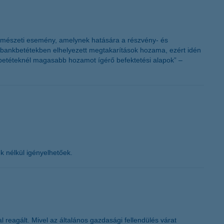
y természeti esemény, amelynek hatására a részvény- és
s bankbetétekben elhelyezett megtakarítások hozama, ezért idén
 betéteknél magasabb hozamot ígérő befektetési alapok” –
ek nélkül igényelhetőek.
 reagált. Mivel az általános gazdasági fellendülés várat