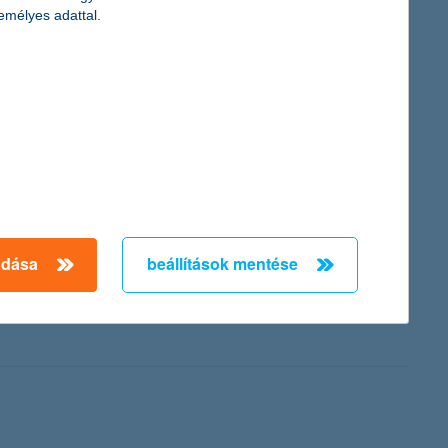
emélyes adattal.
iadvány a fenntartható fejlődés jegyében idén első alkalommal
n gazdasági helyzet ellenére is kiemelt figyelmet fordít a
ermekegészségügy, a környezetvédelem, a sport és a vonzó
von elérendő indikátorokat: az ismételten dolgozni kívánó
adása
beállítások mentése
gramját. A fiatal képzőművészek számára meghirdetett legújabb
 10 darab műtárgyat is megvásárol az ösztöndíjra pályázó
 részei lesznek, amely a fiatal alkotók ismertsége és szakmai