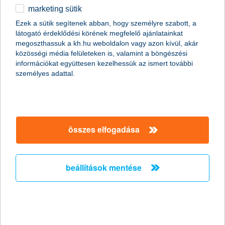
marketing sütik
Csak okosan osszunk meg a közösségi
Ezek a sütik segítenek abban, hogy személyre szabott, a
médiában nyaralási képeket!
látogató érdeklődési körének megfelelő ajánlatainkat
megoszthassuk a kh.hu weboldalon vagy azon kívül, akár
2011.06.27.
közösségi média felületeken is, valamint a böngészési
információkat együttesen kezelhessük az ismert további
Már szinte minden generáció nap mint nap használja a
személyes adattal.
közösségi oldalakat, de érdemes megfontolni, milyen
információt osztunk meg magunkról a széles nyilvánosság előtt.
Fotóink adatain keresztül például még akkor is kideríthető, hogy
éppen hol tartózkodunk, ha egyébként a kép tartalmáról ez nem
derülne ki. Érdemes tehát adataink biztonságára nagyobb
figyelmet fordítanunk különösen nyáron, amikor sokan
összes elfogadása
elutaznak.
beállítások mentése
A K&H újabb tehetséges fiatal
festőművészt támogat
2011.06.24.
Győztest hirdettek a K&H Csoport ötödik alkalommal