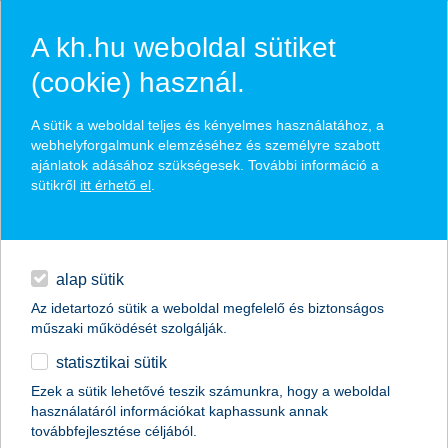
A kh.hu weboldal sütiket
(cookie) használ.
hírek és hivatalos
A sütik a weboldal teljes és kényelmes használatához, a
közzétételek
webhelyforgalmunk elemzéséhez és személyre szabott
ajánlatok adásához szükségesek. További információ a
sütikről
itt érhető el
.
egyéb
English
alap sütik
Az idetartozó sütik a weboldal megfelelő és biztonságos
műszaki működését szolgálják.
statisztikai sütik
Ezek a sütik lehetővé teszik számunkra, hogy a weboldal
használatáról információkat kaphassunk annak
Előző
Következő
továbbfejlesztése céljából.