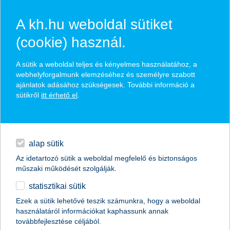
A kh.hu weboldal sütiket
(cookie) használ.
hírek és hivatalos
A sütik a weboldal teljes és kényelmes használatához, a
közzétételek
webhelyforgalmunk elemzéséhez és személyre szabott
ajánlatok adásához szükségesek. További információ a
sütikről
itt érhető el
.
egyéb
English
alap sütik
Az idetartozó sütik a weboldal megfelelő és biztonságos
műszaki működését szolgálják.
statisztikai sütik
a tartósan alacsony kamatkörnyezet a
Ezek a sütik lehetővé teszik számunkra, hogy a weboldal
használatáról információkat kaphassunk annak
magasabb hozam felé mozdítja a
továbbfejlesztése céljából.
befektetőket