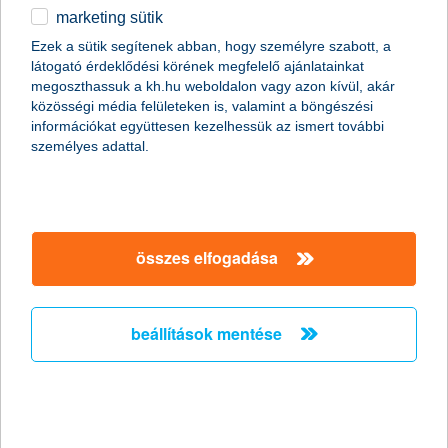
marketing sütik
Ördögi körbe kerülhetnek a
Ezek a sütik segítenek abban, hogy személyre szabott, a
munkavállalók a csökkent táppénz
látogató érdeklődési körének megfelelő ajánlatainkat
miatt
megoszthassuk a kh.hu weboldalon vagy azon kívül, akár
közösségi média felületeken is, valamint a böngészési
információkat együttesen kezelhessük az ismert további
2011.10.19.
személyes adattal.
Hazánkban több mint két millióan élnek olyan háztartásban, ahol
a megélhetés egyetlen ember fizetésén múlik. Persze még az
sem jelent anyagi biztonságot, ha két kereső van a családban,
mert egy baleset vagy súlyos betegség esetén jelentős
jövedelem kieséssel kell számolni, miközben az egészségügyi
összes elfogadása
kezeléssel kapcsolatos költségek még növelik is a háztartás havi
kiadásait. A nyáron csökkentett táppénz összegek miatt
feltehetőleg megnő azok száma, akik még súlyosabb
panaszokkal sem fordulnak orvoshoz, ami komoly egészségi
beállítások mentése
kockázatot jelent.
stagnáló árbevétel és nyereség
várakozások