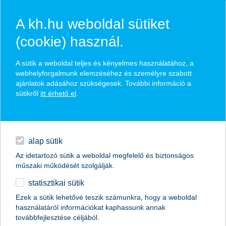
A kh.hu weboldal sütiket
(cookie) használ.
hírek és hivatalos
A sütik a weboldal teljes és kényelmes használatához, a
közzétételek
webhelyforgalmunk elemzéséhez és személyre szabott
ajánlatok adásához szükségesek. További információ a
sütikről
itt érhető el
.
egyéb
English
alap sütik
Az idetartozó sütik a weboldal megfelelő és biztonságos
műszaki működését szolgálják.
statisztikai sütik
Ezek a sütik lehetővé teszik számunkra, hogy a weboldal
használatáról információkat kaphassunk annak
Előző
Következő
továbbfejlesztése céljából.