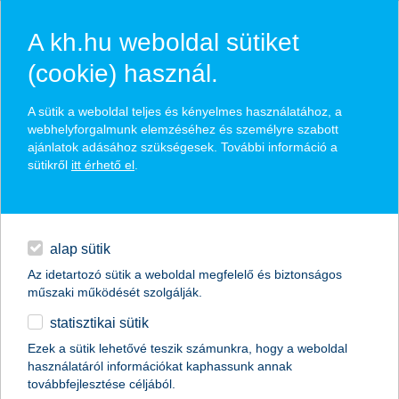
A kh.hu weboldal sütiket
(cookie) használ.
hírek és hivatalos
A sütik a weboldal teljes és kényelmes használatához, a
közzétételek
webhelyforgalmunk elemzéséhez és személyre szabott
ajánlatok adásához szükségesek. További információ a
sütikről
itt érhető el
.
egyéb
English
alap sütik
Az idetartozó sütik a weboldal megfelelő és biztonságos
műszaki működését szolgálják.
statisztikai sütik
érdemes óvatosnak maradni, hiába van
Ezek a sütik lehetővé teszik számunkra, hogy a weboldal
használatáról információkat kaphassunk annak
tömeg a vevők oldalán
továbbfejlesztése céljából.