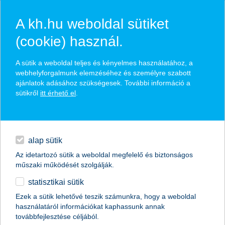
A kh.hu weboldal sütiket
(cookie) használ.
hírek és hivatalos
A sütik a weboldal teljes és kényelmes használatához, a
közzétételek
webhelyforgalmunk elemzéséhez és személyre szabott
ajánlatok adásához szükségesek. További információ a
sütikről
itt érhető el
.
egyéb
English
alap sütik
Az idetartozó sütik a weboldal megfelelő és biztonságos
műszaki működését szolgálják.
statisztikai sütik
A K&H kapta a “The Bank of the Year in
Ezek a sütik lehetővé teszik számunkra, hogy a weboldal
használatáról információkat kaphassunk annak
Hungary
továbbfejlesztése céljából.