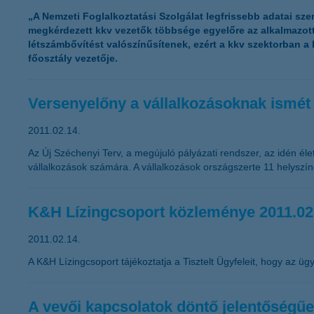
„A Nemzeti Foglalkoztatási Szolgálat legfrissebb adatai sze
megkérdezett kkv vezetők többsége egyelőre az alkalmazot
létszámbővítést valószínűsítenek, ezért a kkv szektorban 
főosztály vezetője.
Versenyelőny a vállalkozásoknak ismét 
2011.02.14.
Az Új Széchenyi Terv, a megújuló pályázati rendszer, az idén éle
vállalkozások számára. A vállalkozások országszerte 11 helyszín
K&H Lízingcsoport közleménye 2011.02
2011.02.14.
A K&H Lízingcsoport tájékoztatja a Tisztelt Ügyfeleit, hogy az ügyf
A vevői kapcsolatok döntő jelentőségűe