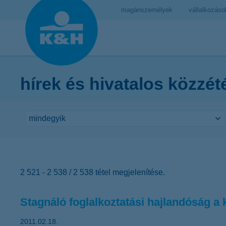
magánszemélyek
vállalkozáso
hírek és hivatalos közzét
2 521 - 2 538 / 2 538 tétel megjelenítése.
Stagnáló foglalkoztatási hajlandóság a k
2011.02.18.