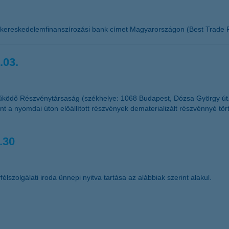
 kereskedelemfinanszírozási bank címet Magyarországon (Best Trade F
.03.
űködő Részvénytársaság (székhelye: 1068 Budapest, Dózsa György út
t a nyomdai úton előállított részvények dematerializált részvénnyé tör
.30
élszolgálati iroda ünnepi nyitva tartása az alábbiak szerint alakul.