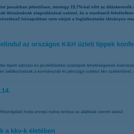
rint januárban jelentősen, mintegy 15,7%-kal nőtt az álláskeresők
tak létszámának stagnálásával számol, és a munkaerő-felvételbe
a következő hónapokban nem várjuk a foglalkoztatás látványos m
elindul az országos K&H üzleti tippek konf
tbe lépett adózási és járulékfizetési szabályok lehetőségeinek kiaknázá
en találkozhatnak a kormányzati és pénzügyi szektor kkv szakértőivel,
.14.
élszolgálati iroda ünnepi nyitva tartása az alábbiak szerint alakul.
k a kkv-k életében