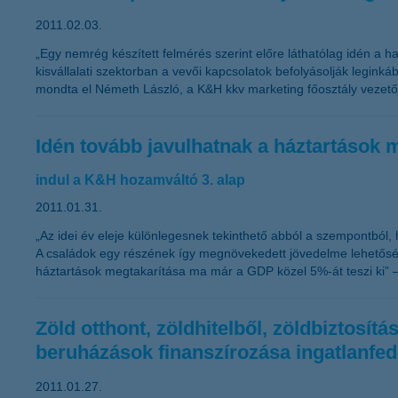
2011.02.03.
„Egy nemrég készített felmérés szerint előre láthatólag idén a ha
kisvállalati szektorban a vevői kapcsolatok befolyásolják legink
mondta el Németh László, a K&H kkv marketing főosztály vezető
Idén tovább javulhatnak a háztartások 
indul a K&H hozamváltó 3. alap
2011.01.31.
„Az idei év eleje különlegesnek tekinthető abból a szempontból
A családok egy részének így megnövekedett jövedelme lehetősége
háztartások megtakarítása ma már a GDP közel 5%-át teszi ki” 
Zöld otthont, zöldhitelből, zöldbiztosí
beruházások finanszírozása ingatlanfed
2011.01.27.