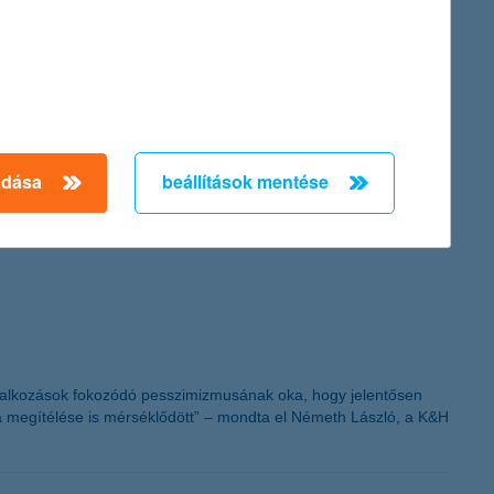
adása
beállítások mentése
in Hungary - 2011” címet a K&H-nak, díjazva eredményeit és
vállalkozások fokozódó pesszimizmusának oka, hogy jelentősen
a megítélése is mérséklődött” – mondta el Németh László, a K&H