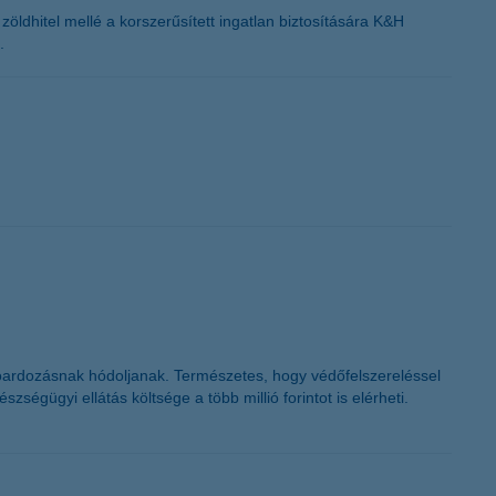
ldhitel mellé a korszerűsített ingatlan biztosítására K&H
.
oardozásnak hódoljanak. Természetes, hogy védőfelszereléssel
ségügyi ellátás költsége a több millió forintot is elérheti.