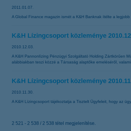
2011.01.07.
A Global Finance magazin ismét a K&H Banknak ítélte a legjobb
K&H Lízingcsoport közleménye 2010.12
2010.12.03.
A K&H Pannonlízing Pénzügyi Szolgáltató Holding Zártkörűen M
alábbiakban teszi közzé a Társaság alaptőke emeléséről, valamin
K&H Lízingcsoport közleménye 2010.11
2010.11.30.
A K&H Lízingcsoport tájékoztatja a Tisztelt Ügyfeleit, hogy az ügyf
2 521 - 2 538 / 2 538 tétel megjelenítése.