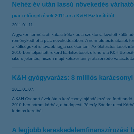
Nehéz év után lassú növekedés várható
piaci előrejelzések 2011-re a K&H Biztosítótól
2011.01.11.
A gyakori természeti katasztrófák és a szektorra kivetett különad
reménykedhet a piac növekedésében. A nem-életbiztosítások teré
a költségeket is tovább fogja csökkenteni. Az életbiztosítások ir
2010-ben teljesített rekord kárkifizetések ellenére a K&H Bizto
sikere jelentős, hiszen majd kétszer annyi átszerződő választott
K&H gyógyvarázs: 8 milliós karácsonyi
2011.01.07.
A K&H Csoport évek óta a karácsonyi ajándékozásra fordítandó 
2010-ben három kórház, a budapesti Péterfy Sándor utcai Kórház
forintos keretből.
A legjobb kereskedelemfinanszírozási