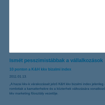
hirtelen, váratlan és balesetszerű megcsúszásakor jelent megold
A K&H kapta a “The Bank of the Year i
2011” címet - A K&H nemzetközi szakmai elismerésben
2011.01.13.
A K&H ismét rangos elismerésben részesült. Ezúttal a neves ne
innovatív megoldásait.
Ismét pesszimistábbak a vállalkozások
10 ponton a K&H kkv bizalmi index
2011.01.13.
„A hazai kkv-k várakozásait jelző K&H kkv bizalmi index jelenle
romlottak a kamatterhekre és a közterhek változására vonatkoz
kkv marketing főosztály vezetője.