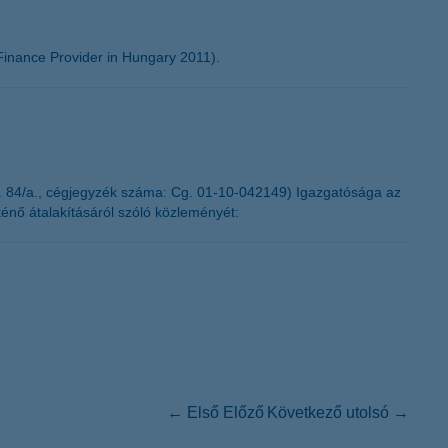
inance Provider in Hungary 2011).
. 84/a., cégjegyzék száma: Cg. 01-10-042149) Igazgatósága az
ténő átalakításáról szóló közleményét:
← Első
Előző
Következő
utolsó →