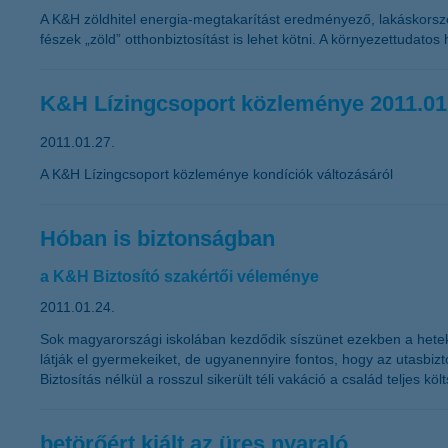
A K&H zöldhitel energia-megtakarítást eredményező, lakáskorszer
fészek „zöld” otthonbiztosítást is lehet kötni. A környezettudatos
K&H Lízingcsoport közleménye 2011.01
2011.01.27.
A K&H Lízingcsoport közleménye kondíciók változásáról
Hóban is biztonságban
a K&H Biztosító szakértői véleménye
2011.01.24.
Sok magyarországi iskolában kezdődik síszünet ezekben a hete
látják el gyermekeiket, de ugyanennyire fontos, hogy az utasbizto
Biztosítás nélkül a rosszul sikerült téli vakáció a család teljes k
betörőért kiált az üres nyaraló