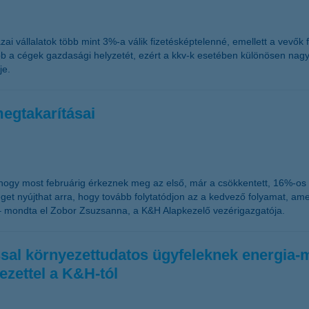
zai vállalatok több mint 3%-a válik fizetésképtelenné, emellett a vevők 
ább a cégek gazdasági helyzetét, ezért a kkv-k esetében különösen nagy 
je.
megtakarításai
, hogy most februárig érkeznek meg az első, már a csökkentett, 16%-o
t nyújthat arra, hogy tovább folytatódjon az a kedvező folyamat, amel
– mondta el Zobor Zsuzsanna, a K&H Alapkezelő vezérigazgatója.
tással környezettudatos ügyfeleknek energi
ezettel a K&H-tól