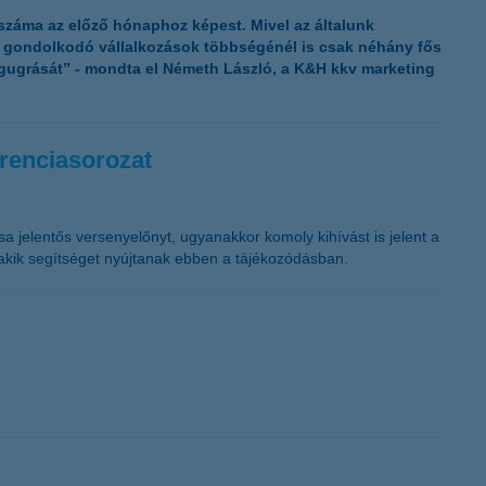
K&H token megújítás
 száma az előző hónaphoz képest. Mivel az általunk
n gondolkodó vállalkozások többségénél is csak néhány fős
egugrását” - mondta el Németh László, a K&H kkv marketing
erenciasorozat
sa jelentős versenyelőnyt, ugyanakkor komoly kihívást is jelent a
 akik segítséget nyújtanak ebben a tájékozódásban.