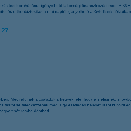
űsítési beruházásra igényelhető lakossági finanszírozási mód. A K&H zö
 hitel és otthonbiztosítás a mai naptól igényelhető a K&H Bank fiókjaiban
.27.
kben. Megindulnak a családok a hegyek felé, hogy a síelésnek, snowb
sításról se feledkezzenek meg. Egy esetleges baleset utáni külföldi egész
öltségvetését romba döntheti.