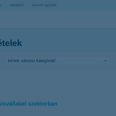
k
vállalatok
kiemelt ügyfelek
ételek
isvállalati szektorban