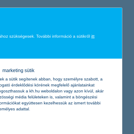
mert a lakatlan nyaralót sokféle kár érheti. Áttekintjük,
tosítást sem: a K&H Biztosító online felmérése szerint
ához szükségesek. További információ a sütikről
itt
marketing sütik
kv szektorban a béren kívüli juttatások kis mértékű
ttatást nyújtó cégek aránya. Mint hosszú évek óta mindig, most
ek a sütik segítenek abban, hogy személyre szabott, a
ó, a K&H kkv marketing főosztály vezetője.
togató érdeklődési körének megfelelő ajánlatainkat
goszthassuk a kh.hu weboldalon vagy azon kívül, akár
zösségi média felületeken is, valamint a böngészési
a K&H Biztosítótól
formációkat együttesen kezelhessük az ismert további
emélyes adattal.
lyen segítségre számíthatnak az ingatlantulajdonosok. Kevesen
azonban, hogy ez a lehetőség csak a földfelszíni talajrétegek