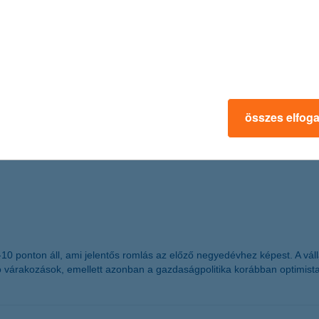
ást.
n Hungary
 részesült
összes elfog
mzetközi magazin, a The Banker adományozta a “The Bank of the Year 
g -10 ponton áll, ami jelentős romlás az előző negyedévhez képest. A 
ó várakozások, emellett azonban a gazdaságpolitika korábban optimist