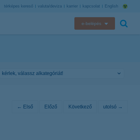
térképes kereső
valuta/deviza
karrier
kapcsolat
English
e-belépés
K&H e-bank
keresés
K&H e-posta
K&H elektronikus postaláda
K&H web Electra
K&H Biztosító ügyfélportál
← Első
Előző
Következő
utolsó →
K&H SZÉP Kártya
K&H e-kártyafelület