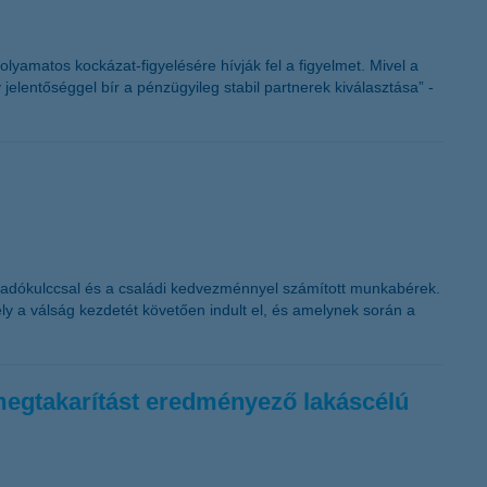
folyamatos kockázat-figyelésére hívják fel a figyelmet. Mivel a
jelentőséggel bír a pénzügyileg stabil partnerek kiválasztása” -
s adókulccsal és a családi kedvezménnyel számított munkabérek.
y a válság kezdetét követően indult el, és amelynek során a
a-megtakarítást eredményező lakáscélú