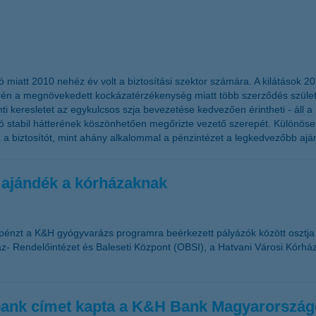
ó miatt 2010 nehéz év volt a biztosítási szektor számára. A kilátások 2
n a megnövekedett kockázatérzékenység miatt több szerződés születhet
ánti keresletet az egykulcsos szja bevezetése kedvezően érintheti - áll
sító stabil hátterének köszönhetően megőrizte vezető szerepét. Különös
a a biztosítót, mint ahány alkalommal a pénzintézet a legkedvezőbb aján
 ajándék a kórházaknak
pénzt a K&H gyógyvarázs programra beérkezett pályázók között osztj
- Rendelőintézet és Baleseti Központ (OBSI), a Hatvani Városi Kórház 
 bank címet kapta a K&H Bank Magyarorszá