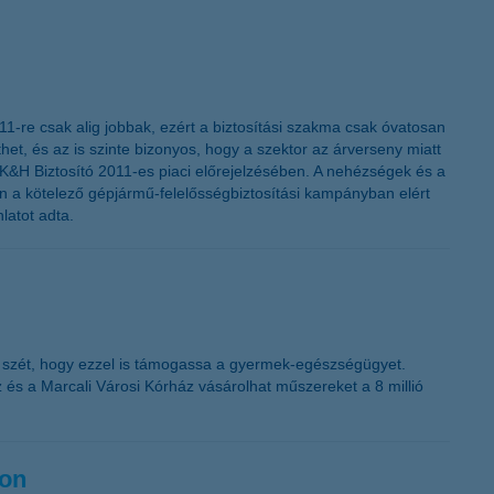
011-re csak alig jobbak, ezért a biztosítási szakma csak óvatosan
, és az is szinte bizonyos, hogy a szektor az árverseny miatt
 a K&H Biztosító 2011-es piaci előrejelzésében. A nehézségek és a
en a kötelező gépjármű-felelősségbiztosítási kampányban elért
latot adta.
a szét, hogy ezzel is támogassa a gyermek-egészségügyet.
és a Marcali Városi Kórház vásárolhat műszereket a 8 millió
gon