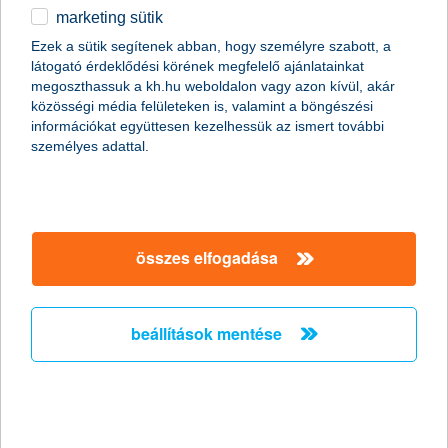
marketing sütik
Stagnáló foglalkoztatási hajlandóság a
Ezek a sütik segítenek abban, hogy személyre szabott, a
kisvállalati szektorban
látogató érdeklődési körének megfelelő ajánlatainkat
megoszthassuk a kh.hu weboldalon vagy azon kívül, akár
2011.02.18.
közösségi média felületeken is, valamint a böngészési
információkat együttesen kezelhessük az ismert további
„A Nemzeti Foglalkoztatási Szolgálat legfrissebb adatai
személyes adattal.
szerint januárban jelentősen, mintegy 15,7%-kal nőtt az
álláskeresők száma az előző hónaphoz képest. Mivel az
általunk megkérdezett kkv vezetők többsége egyelőre az
alkalmazottak létszámának stagnálásával számol, és a
munkaerő-felvételben gondolkodó vállalkozások
többségénél is csak néhány fős létszámbővítést
összes elfogadása
valószínűsítenek, ezért a kkv szektorban a következő
hónapokban nem várjuk a foglalkoztatás látványos
megugrását” - mondta el Németh László, a K&H kkv
beállítások mentése
marketing főosztály vezetője.
Versenyelőny a vállalkozásoknak ismét
elindul az országos K&H üzleti tippek