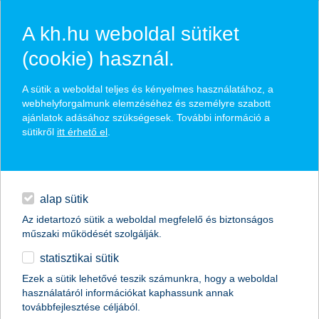
A kh.hu weboldal sütiket
(cookie) használ.
hírek és hivatalos
A sütik a weboldal teljes és kényelmes használatához, a
közzétételek
webhelyforgalmunk elemzéséhez és személyre szabott
ajánlatok adásához szükségesek. További információ a
sütikről
itt érhető el
.
egyéb
English
alap sütik
Az idetartozó sütik a weboldal megfelelő és biztonságos
műszaki működését szolgálják.
statisztikai sütik
Ezek a sütik lehetővé teszik számunkra, hogy a weboldal
használatáról információkat kaphassunk annak
Előző
Következő
továbbfejlesztése céljából.