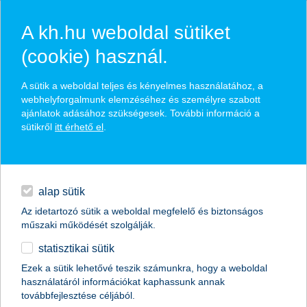
A kh.hu weboldal sütiket
(cookie) használ.
hírek és hivatalos
A sütik a weboldal teljes és kényelmes használatához, a
közzétételek
webhelyforgalmunk elemzéséhez és személyre szabott
ajánlatok adásához szükségesek. További információ a
sütikről
itt érhető el
.
egyéb
English
alap sütik
Az idetartozó sütik a weboldal megfelelő és biztonságos
műszaki működését szolgálják.
statisztikai sütik
a hazai startupok is a blockchain
Ezek a sütik lehetővé teszik számunkra, hogy a weboldal
használatáról információkat kaphassunk annak
technológia felé mozdulnak
továbbfejlesztése céljából.