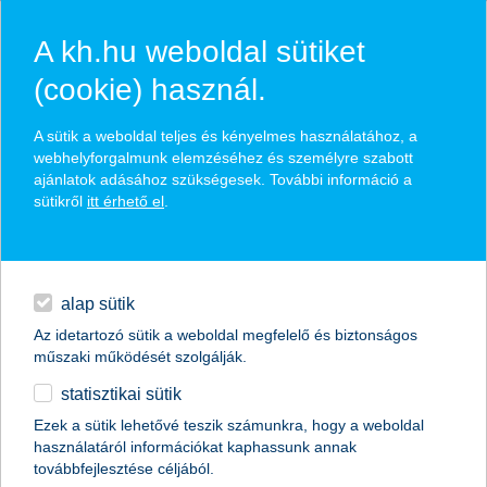
A kh.hu weboldal sütiket
(cookie) használ.
hírek és hivatalos
A sütik a weboldal teljes és kényelmes használatához, a
közzétételek
webhelyforgalmunk elemzéséhez és személyre szabott
ajánlatok adásához szükségesek. További információ a
sütikről
itt érhető el
.
egyéb
English
alap sütik
Az idetartozó sütik a weboldal megfelelő és biztonságos
műszaki működését szolgálják.
statisztikai sütik
Ezek a sütik lehetővé teszik számunkra, hogy a weboldal
használatáról információkat kaphassunk annak
Előző
Következő
továbbfejlesztése céljából.