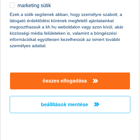
marketing sütik
Stagnáló foglalkoztatási hajlandóság a
Ezek a sütik segítenek abban, hogy személyre szabott, a
kisvállalati szektorban
látogató érdeklődési körének megfelelő ajánlatainkat
megoszthassuk a kh.hu weboldalon vagy azon kívül, akár
2011.02.18.
közösségi média felületeken is, valamint a böngészési
információkat együttesen kezelhessük az ismert további
„A Nemzeti Foglalkoztatási Szolgálat legfrissebb adatai
személyes adattal.
szerint januárban jelentősen, mintegy 15,7%-kal nőtt az
álláskeresők száma az előző hónaphoz képest. Mivel az
általunk megkérdezett kkv vezetők többsége egyelőre az
alkalmazottak létszámának stagnálásával számol, és a
munkaerő-felvételben gondolkodó vállalkozások
többségénél is csak néhány fős létszámbővítést
összes elfogadása
valószínűsítenek, ezért a kkv szektorban a következő
hónapokban nem várjuk a foglalkoztatás látványos
megugrását” - mondta el Németh László, a K&H kkv
beállítások mentése
marketing főosztály vezetője.
Versenyelőny a vállalkozásoknak ismét
elindul az országos K&H üzleti tippek