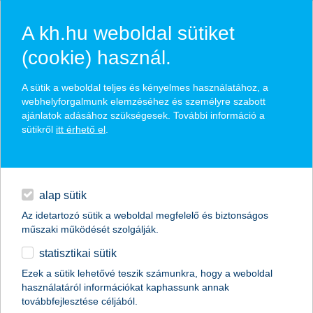
A kh.hu weboldal sütiket
(cookie) használ.
hírek és hivatalos
A sütik a weboldal teljes és kényelmes használatához, a
közzétételek
webhelyforgalmunk elemzéséhez és személyre szabott
ajánlatok adásához szükségesek. További információ a
sütikről
itt érhető el
.
egyéb
English
alap sütik
Az idetartozó sütik a weboldal megfelelő és biztonságos
műszaki működését szolgálják.
statisztikai sütik
Ezek a sütik lehetővé teszik számunkra, hogy a weboldal
használatáról információkat kaphassunk annak
Előző
Következő
továbbfejlesztése céljából.