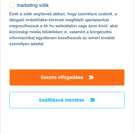
marketing sütik
Ördögi körbe kerülhetnek a
Ezek a sütik segítenek abban, hogy személyre szabott, a
munkavállalók a csökkent táppénz
látogató érdeklődési körének megfelelő ajánlatainkat
miatt
megoszthassuk a kh.hu weboldalon vagy azon kívül, akár
közösségi média felületeken is, valamint a böngészési
információkat együttesen kezelhessük az ismert további
2011.10.19.
személyes adattal.
Hazánkban több mint két millióan élnek olyan háztartásban, ahol
a megélhetés egyetlen ember fizetésén múlik. Persze még az
sem jelent anyagi biztonságot, ha két kereső van a családban,
mert egy baleset vagy súlyos betegség esetén jelentős
jövedelem kieséssel kell számolni, miközben az egészségügyi
összes elfogadása
kezeléssel kapcsolatos költségek még növelik is a háztartás havi
kiadásait. A nyáron csökkentett táppénz összegek miatt
feltehetőleg megnő azok száma, akik még súlyosabb
panaszokkal sem fordulnak orvoshoz, ami komoly egészségi
beállítások mentése
kockázatot jelent.
stagnáló árbevétel és nyereség
várakozások