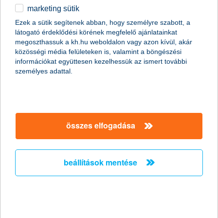
marketing sütik
2025.11.12.
Ezek a sütik segítenek abban, hogy személyre szabott, a
látogató érdeklődési körének megfelelő ajánlatainkat
A mezőgazdasági és élelmiszeripari beruházások felfutása miatt
megoszthassuk a kh.hu weboldalon vagy azon kívül, akár
egyre nagyobb nyomás fog nehezedni az építőipari kivitelezőkre
közösségi média felületeken is, valamint a böngészési
is. A támogatások által generált kereslet pozitív hír a szektor
információkat együttesen kezelhessük az ismert további
számára, de pontos felkészülésre van szükség, hogy
személyes adattal.
elkerülhetők legyenek a hosszabb kivitelezési idők, a dráguló
díjak, az esetleges minőségromlás vagy alapanyaghiány a
projektek megvalósulása során.
K&H: egyre több fiatal lép át a
összes elfogadása
“pénzkapun”
a bankkártya az új zsebpénz – a fiatalok főként az
beállítások mentése
élelmiszer-vásárlásokkal kerülnek be a digitális
pénzügyek világába
2025.11.11.
A K&H lakossági ügyfél állományán belül évről évre aktívabbak a
fiatalok. A digitalizáció hatására a számlanyitás nemcsak a