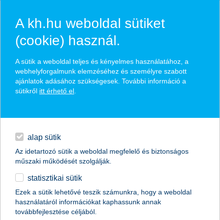
A kh.hu weboldal sütiket
(cookie) használ.
hírek és hivatalos
A sütik a weboldal teljes és kényelmes használatához, a
közzétételek
webhelyforgalmunk elemzéséhez és személyre szabott
ajánlatok adásához szükségesek. További információ a
sütikről
itt érhető el
.
egyéb
English
alap sütik
Az idetartozó sütik a weboldal megfelelő és biztonságos
műszaki működését szolgálják.
statisztikai sütik
tudatos pályázati előkészületekkel
Ezek a sütik lehetővé teszik számunkra, hogy a weboldal
használatáról információkat kaphassunk annak
csökkenthetők a beruházási
továbbfejlesztése céljából.
kockázatok az építőiparban