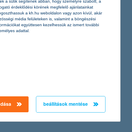
ek a sütik segítenek abban, hogy személyre szabott, a
togató érdeklődési körének megfelelő ajánlatainkat
atosságra ösztönző adományozási programjának. A Covid19
goszthassuk a kh.hu weboldalon vagy azon kívül, akár
 ösztönözte, segítségükkel pedig összesen 50 millió forint
zösségi média felületeken is, valamint a böngészési
 közösségi befektetések díja pályázatán a Legfelelősebb
formációkat együttesen kezelhessük az ismert további
emélyes adattal.
 azonban nincsenek pontosan tisztában az ezen finanszírozási
amelyek megmutatják a vállalkozás sikerességét és egyben
← Első
Előző
Következő
utolsó →
adása
beállítások mentése