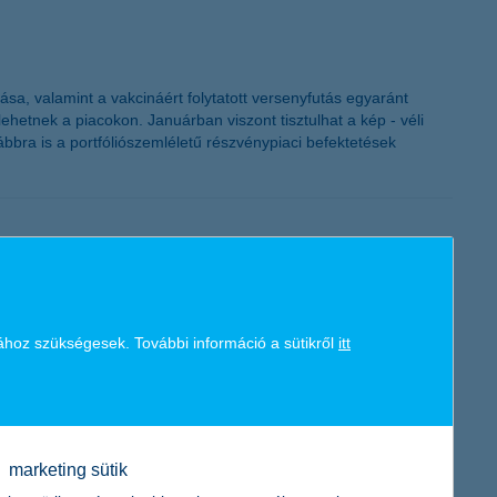
K&H token megújítás
sa, valamint a vakcináért folytatott versenyfutás egyaránt
hetnek a piacokon. Januárban viszont tisztulhat a kép - véli
bbra is a portfóliószemléletű részvénypiaci befektetések
ához szükségesek. További információ a sütikről
itt
rsítsa a piacra lépését, fejlődését. A befektetők elnyerése
át elnyert, Cseppke megálmodói ezért megmutatják, hogy mire
marketing sütik