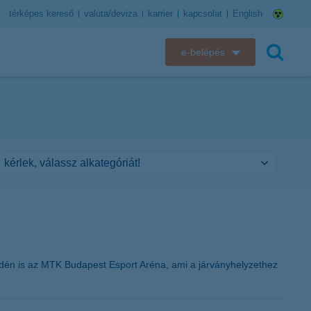
térképes kereső
valuta/deviza
karrier
kapcsolat
English
e-belépés
K&H e-bank
keresés
K&H e-posta
K&H elektronikus postaláda
K&H web Electra
K&H Biztosító ügyfélportál
K&H SZÉP Kártya
idén is az MTK Budapest Esport Aréna, ami a járványhelyzethez
K&H e-kártyafelület