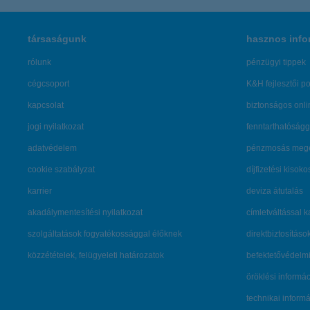
társaságunk
hasznos info
rólunk
pénzügyi tippek
cégcsoport
K&H fejlesztői po
kapcsolat
biztonságos onli
jogi nyilatkozat
fenntarthatóságg
adatvédelem
pénzmosás mege
cookie szabályzat
díjfizetési kisoko
karrier
deviza átutalás
akadálymentesítési nyilatkozat
címletváltással 
szolgáltatások fogyatékossággal élőknek
direktbiztosításo
közzétételek, felügyeleti határozatok
befektetővédelmi
öröklési informá
technikai inform