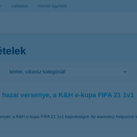
k
vállalatok
kiemelt ügyfelek
ételek
s hazai versenye, a K&H e-kupa FIFA 21 1v1
senyét, a K&H e-kupa FIFA 21 1v1 bajnokságot. Az esemény helyszíne 