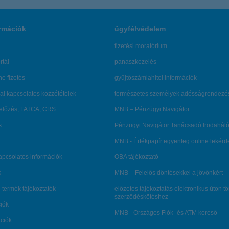
rmációk
ügyfélvédelem
fizetési moratórium
rtál
panaszkezelés
ne fizetés
gyűjtőszámlahitel információk
al kapcsolatos közzétételek
természetes személyek adósságrendezé
lőzés, FATCA, CRS
MNB – Pénzügyi Navigátor
s
Pénzügyi Navigátor Tanácsadó Irodaháló
MNB - Értékpapír egyenleg online lekér
kapcsolatos információk
OBA tájékoztató
k
MNB – Felelős döntésekkel a jövőnkért
 termék tájékoztatók
előzetes tájékoztatás elektronikus úton t
szerződéskötéshez
ciók
MNB - Országos Fiók- és ATM kereső
ációk