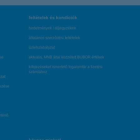
feltételek és kondíciók
hirdetmények / díjjegyzékek
általános szerződési feltételek
üzletszabályzat
se
aktuális, MNB által közzétett BUBOR értékek
kifejezéseket ismertető fogalomtár a fizetési
számlához
zat
dezése
örténő