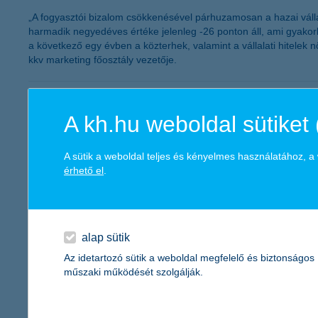
„A fogyasztói bizalom csökkenésével párhuzamosan a hazai váll
harmadik negyedéves értéke jelenleg -26 ponton áll, ami gyakorla
a következő egy évben a közterhek, valamint a vállalati hitel
kkv marketing főosztály vezetője.
November második felétől igényelhető
A kh.hu weboldal sütiket 
2011.09.30.
2011. október 3-tól a K&H megkezdi a Széchenyi Pihenő (SZÉP) K
A sütik a weboldal teljes és kényelmes használatához, 
érhető el
.
12,5 milliárd forintos adózás utáni er
2011.09.30.
alap sütik
A K&H Bankcsoport 2011 első hat hónapjában 12,5 milliárd forin
Az idetartozó sütik a weboldal megfelelő és biztonságos
korábbi eredményhez képest. A K&H Bankcsoport 8 milliárd forint
műszaki működését szolgálják.
hitelek aránya 9,3%-ról 9,4%-ra nőtt egy negyedév alatt. A K&H 