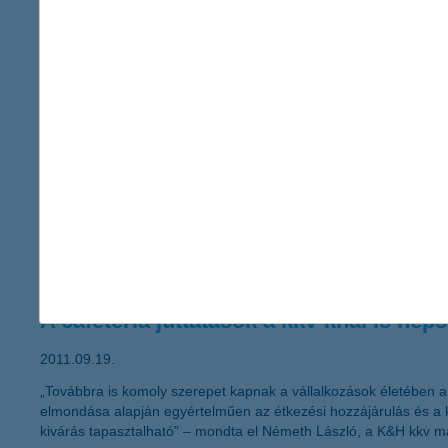
A változó környezetben fokozottan font
2011.09.23.
„Mikor és miben érdemes megtakarítani, ha a növekedési kilátá
merül fel jogosan a kérdés a befektetők részéről. Ilyen idősza
miközben megvédenek a veszteségektől” – javasolja Zobor Zsuz
K&H Lízingcsoport közleménye 2011.09
2011.09.21.
A K&H Eszközfinanszírozó Pénzügyi Lízing Zártkörűen Működő 
A cafeteria juttatások a kkv-knál is nép
2011.09.19.
„Továbbra is komoly szerepet kapnak a vállalkozások életében a 
elmondása alapján egyértelműen az étkezési hozzájárulás és a k
kivárás tapasztalható” – mondta el Németh László, a K&H kkv ma