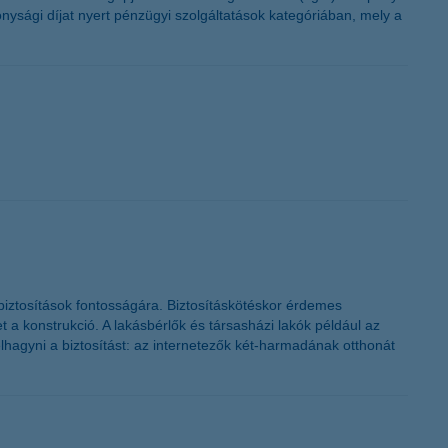
ysági díjat nyert pénzügyi szolgáltatások kategóriában, mely a
sbiztosítások fontosságára. Biztosításkötéskor érdemes
 a konstrukció. A lakásbérlők és társasházi lakók például az
lhagyni a biztosítást: az internetezők két-harmadának otthonát