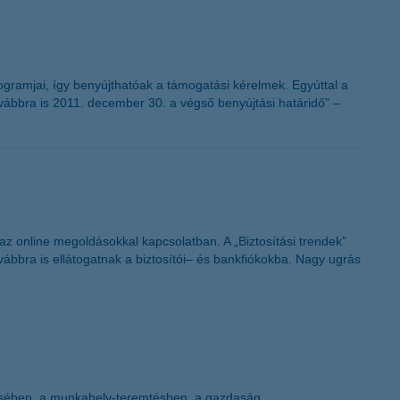
ogramjai, így benyújthatóak a támogatási kérelmek. Egyúttal a
ovábbra is 2011. december 30. a végső benyújtási határidő” –
 az online megoldásokkal kapcsolatban. A „Biztosítási trendek”
ovábbra is ellátogatnak a biztosítói– és bankfiókokba. Nagy ugrás
ítésében, a munkahely-teremtésben, a gazdaság