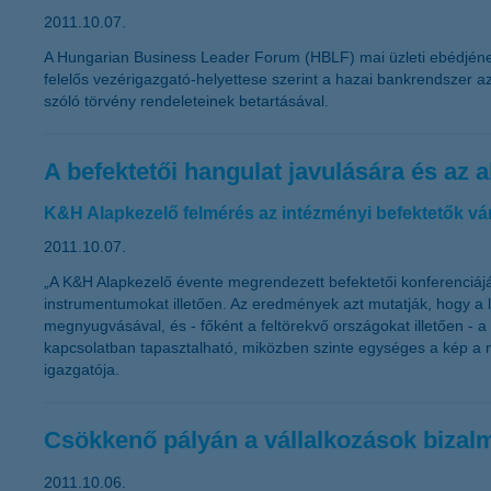
2011.10.07.
A Hungarian Business Leader Forum (HBLF) mai üzleti ebédjének k
felelős vezérigazgató-helyettese szerint a hazai bankrendszer az
szóló törvény rendeleteinek betartásával.
A befektetői hangulat javulására és az
K&H Alapkezelő felmérés az intézményi befektetők vá
2011.10.07.
„A K&H Alapkezelő évente megrendezett befektetői konferenciájá
instrumentumokat illetően. Az eredmények azt mutatják, hogy a 
megnyugvásával, és - főként a feltörekvő országokat illetően -
kapcsolatban tapasztalható, miközben szinte egységes a kép a m
igazgatója.
Csökkenő pályán a vállalkozások bizal
2011.10.06.