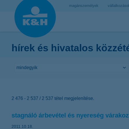
magánszemélyek
vállalkozáso
hírek és hivatalos közzét
2 476 - 2 537 / 2 537 tétel megjelenítése.
stagnáló árbevétel és nyereség várako
2011.10.18.