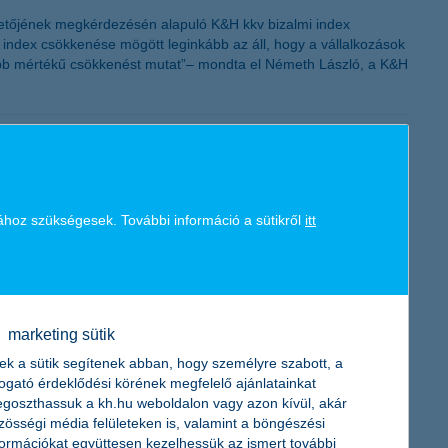
zetőjének megkérdezésén alapuló K&H kkv bizalmi index
i index csökkenése mögött leginkább az áll, hogy a vállalkozások
yobb mértékű csökkenést mutat”– mondta el Németh László, a K&H
megkötésére november 15. után nyílik lehetőség.
ához szükségesek. További információ a sütikről
itt
rtnál
marketing sütik
és a magas hitelköltségek miatt 46%-kal csökkent az egy évvel
ek a sütik segítenek abban, hogy személyre szabott, a
ak, de a várakozásoknak megfelelően alakultak. A nem-teljesítő
togató érdeklődési körének megfelelő ajánlatainkat
ni tudta növekedését a második negyedévben is.
goszthassuk a kh.hu weboldalon vagy azon kívül, akár
zösségi média felületeken is, valamint a böngészési
formációkat együttesen kezelhessük az ismert további