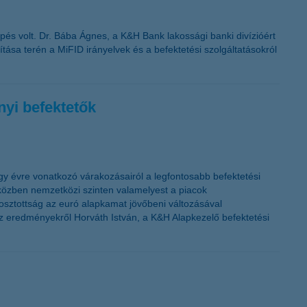
pés volt. Dr. Bába Ágnes, a K&H Bank lakossági banki divízióért
tása terén a MiFID irányelvek és a befektetési szolgáltatásokról
nyi befektetők
gy évre vonatkozó várakozásairól a legfontosabb befektetési
iközben nemzetközi szinten valamelyest a piacok
osztottság az euró alapkamat jövőbeni változásával
az eredményekről Horváth István, a K&H Alapkezelő befektetési