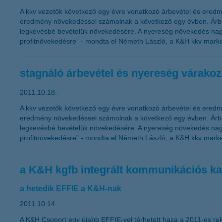
A kkv vezetők következő egy évre vonatkozó árbevétel és eredm
eredmény növekedéssel számolnak a következő egy évben. Árbevé
legkevésbé bevételük növekedésére. A nyereség növekedés nagy
profitnövekedésre” - mondta el Németh László, a K&H kkv market
stagnáló árbevétel és nyereség várako
2011.10.18.
A kkv vezetők következő egy évre vonatkozó árbevétel és eredm
eredmény növekedéssel számolnak a következő egy évben. Árbevé
legkevésbé bevételük növekedésére. A nyereség növekedés nagy
profitnövekedésre” - mondta el Németh László, a K&H kkv market
a K&H kgfb integrált kommunikációs ka
a hetedik EFFIE a K&H-nak
2011.10.14.
A K&H Csoport egy újabb EFFIE-vel térhetett haza a 2011-es rek