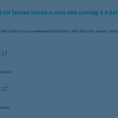
-tól lassan követi a nem-élet üzletág a K&H 
-élet oldal is lassú emelkedésbe kezdhet a K&H Biztosító szerint, melyn
.17
tásáról
.17
éséről