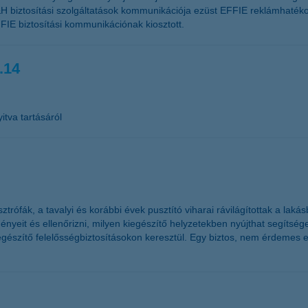
H biztosítási szolgáltatások kommunikációja ezüst EFFIE reklámhatékon
FIE biztosítási kommunikációnak kiosztott.
.14
itva tartásáról
rófák, a tavalyi és korábbi évek pusztító viharai rávilágítottak a laká
yeit és ellenőrizni, milyen kiegészítő helyzetekben nyújthat segítséget
egészítő felelősségbiztosításokon keresztül. Egy biztos, nem érdemes e