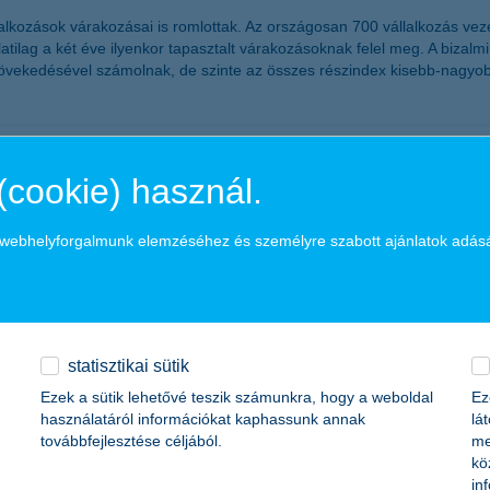
alkozások várakozásai is romlottak. Az országosan 700 vállalkozás ve
tilag a két éve ilyenkor tapasztalt várakozásoknak felel meg. A bizalm
ek növekedésével számolnak, de szinte az összes részindex kisebb-nag
 a K&H SZÉP Kártya
(cookie) használ.
ártyával kapcsolatban az ügyfél tájékoztatást. A kártya szerződések 
a webhelyforgalmunk elemzéséhez és személyre szabott ajánlatok adás
edmény 2011 első félévében a K&H Bankcsopo
statisztikai sütik
t adózás utáni eredményt ért el. Az adózás utáni eredmény a bankadó 
Ezek a sütik lehetővé teszik számunkra, hogy a weboldal
Ez
 új bankadót fizetett az első félévben. A hitelezési veszteségek magas
használatáról információkat kaphassunk annak
lá
Biztosító mind az élet üzletágban, mind a nem-élet üzletágban folytat
továbbfejlesztése céljából.
me
kö
in