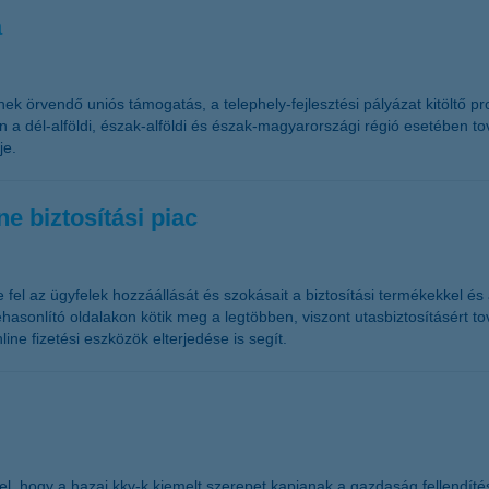
a
 örvendő uniós támogatás, a telephely-fejlesztési pályázat kitöltő pr
 a dél-alföldi, észak-alföldi és észak-magyarországi régió esetében t
je.
e biztosítási piac
 fel az ügyfelek hozzáállását és szokásait a biztosítási termékekkel és
ehasonlító oldalakon kötik meg a legtöbben, viszont utasbiztosításért t
ne fizetési eszközök elterjedése is segít.
pel, hogy a hazai kkv-k kiemelt szerepet kapjanak a gazdaság fellend