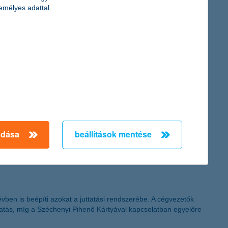
emélyes adattal.
oznak, csökkennek, és a kamatok alacsony szinten vannak –
amelyek néhány év távlatában esélyt adnak a növekedésnek,
adása
beállítások mentése
vben is beépíti azokat a juttatási rendszerébe. A cégvezetők
ttatás, míg a Széchenyi Pihenő Kártyával kapcsolatban egyelőre