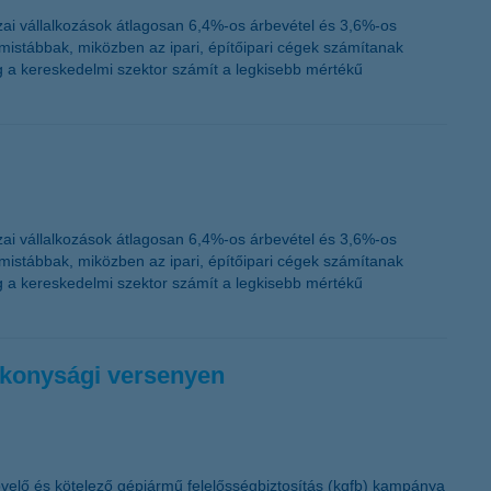
K&H token megújítás
ai vállalkozások átlagosan 6,4%-os árbevétel és 3,6%-os
istábbak, miközben az ipari, építőipari cégek számítanak
 a kereskedelmi szektor számít a legkisebb mértékű
ai vállalkozások átlagosan 6,4%-os árbevétel és 3,6%-os
istábbak, miközben az ipari, építőipari cégek számítanak
 a kereskedelmi szektor számít a legkisebb mértékű
ékonysági versenyen
övelő és kötelező gépjármű felelősségbiztosítás (kgfb) kampánya