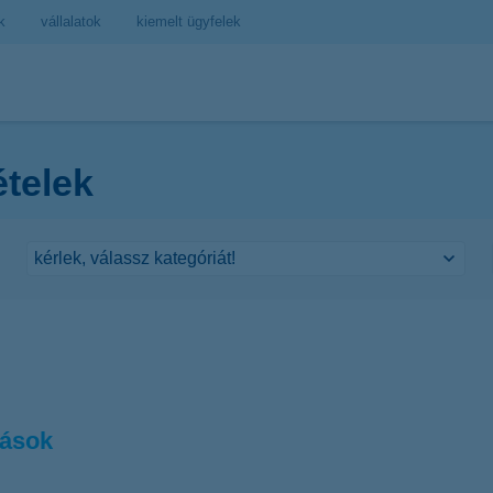
k
vállalatok
kiemelt ügyfelek
ételek
zások