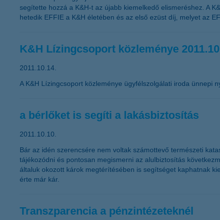
segítette hozzá a K&H-t az újabb kiemelkedő elismeréshez. A K&
hetedik EFFIE a K&H életében és az első ezüst díj, melyet az EF
K&H Lízingcsoport közleménye 2011.10
2011.10.14.
A K&H Lízingcsoport közleménye ügyfélszolgálati iroda ünnepi ny
a bérlőket is segíti a lakásbiztosítás
2011.10.10.
Bár az idén szerencsére nem voltak számottevő természeti kataszt
tájékozódni és pontosan megismerni az alulbiztosítás következmén
általuk okozott károk megtérítésében is segítséget kaphatnak ki
érte már kár.
Transzparencia a pénzintézeteknél