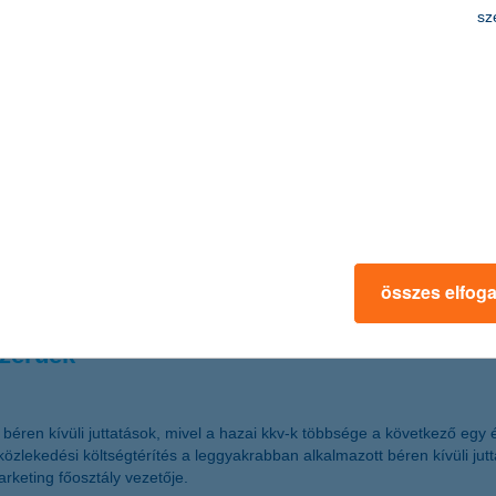
os a biztonság
sz
sok szerte a világban romlanak, a tőzsdei árfolyamok jelentősen ingad
kban azokra a befektetési lehetőségekre érdemes fokozottan figyelni, 
sanna, a K&H Alapkezelő vezérigazgatója.
.21
Részvénytársaság közleménye a Társaság alaptőkéjének emeléséről
összes elfog
szerűek
béren kívüli juttatások, mivel a hazai kkv-k többsége a következő egy é
özlekedési költségtérítés a leggyakrabban alkalmazott béren kívüli ju
rketing főosztály vezetője.