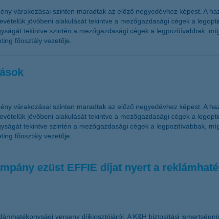
ény várakozásai szinten maradtak az előző negyedévhez képest. A haz
telük jövőbeni alakulását tekintve a mezőgazdasági cégek a legoptim
ságát tekintve szintén a mezőgazdasági cégek a legpozitívabbak, míg
ing főosztály vezetője.
zások
ény várakozásai szinten maradtak az előző negyedévhez képest. A haz
telük jövőbeni alakulását tekintve a mezőgazdasági cégek a legoptim
ságát tekintve szintén a mezőgazdasági cégek a legpozitívabbak, míg
ing főosztály vezetője.
mpány ezüst EFFIE díjat nyert a reklámhat
lámhatékonysági verseny díjkiosztójáról. A K&H biztosítási ismertségn