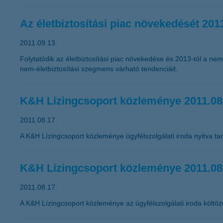
Az életbiztosítási piac növekedését 2013
2011.09.13.
Folytatódik az életbiztosítási piac növekedése és 2013-tól a nem
nem-életbiztosítási szegmens várható tendenciáit.
K&H Lízingcsoport közleménye 2011.08
2011.08.17.
A K&H Lízingcsoport közleménye ügyfélszolgálati iroda nyitva tar
K&H Lízingcsoport közleménye 2011.08
2011.08.17.
A K&H Lízingcsoport közleménye az ügyfélszolgálati iroda költöz