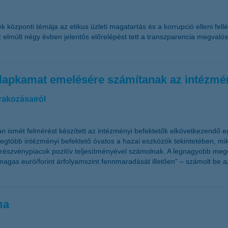
özponti témája az etikus üzleti magatartás és a korrupció elleni fellé
 elmúlt négy évben jelentős előrelépést tett a transzparencia megvalósí
 alapkamat emelésére számítanak az intézmé
rakozásairól
n ismét felmérést készített az intézményi befektetők elkövetkezendő e
legtöbb intézményi befektető óvatos a hazai eszközök tekintetében, m
 a részvénypiacok pozitív teljesítményével számolnak. A legnagyobb meg
agas euró/forint árfolyamszint fennmaradását illetően” – számolt be 
ma