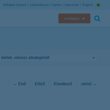
térképes kereső
valuta/deviza
karrier
kapcsolat
English
e-belépés
K&H e-bank
keresés
K&H e-posta
K&H elektronikus postaláda
K&H web Electra
K&H Biztosító ügyfélportál
← Első
Előző
Következő
utolsó →
K&H SZÉP Kártya
K&H e-kártyafelület