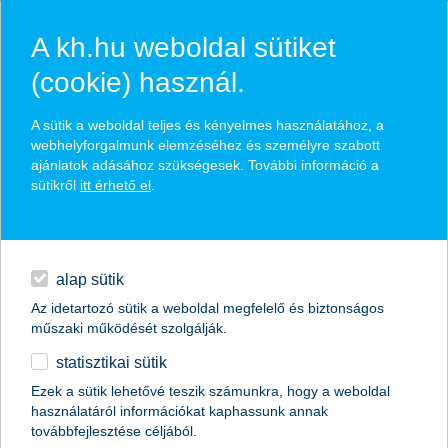
A kh.hu weboldal sütiket
(cookie) használ.
hírek és hivatalos
A sütik a weboldal teljes és kényelmes használatához, a
közzétételek
webhelyforgalmunk elemzéséhez és személyre szabott
ajánlatok adásához szükségesek. További információ a
sütikről
itt érhető el
.
egyéb
English
alap sütik
Az idetartozó sütik a weboldal megfelelő és biztonságos
műszaki működését szolgálják.
statisztikai sütik
van miből választani
Ezek a sütik lehetővé teszik számunkra, hogy a weboldal
használatáról információkat kaphassunk annak
vállalati finanszírozás 2016-ban
továbbfejlesztése céljából.