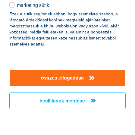
2016.04.22.
marketing sütik
A refinanszírozott állami támogatású hitelek, az EU források
Ezek a sütik segítenek abban, hogy személyre szabott, a
intenzív lehívása és a saját banki források együttesen bőséges
látogató érdeklődési körének megfelelő ajánlatainkat
finanszírozási lehetőséget nyújtanak a cégek számára, amelyet
megoszthassuk a kh.hu weboldalon vagy azon kívül, akár
tovább bővít a folyamatosan növekvő vállalati betétállomány -
közösségi média felületeken is, valamint a böngészési
látják a K&H szakemberei.
információkat együttesen kezelhessük az ismert további
személyes adattal.
ötéves csúcson a kkv-k pénzügyi
várakozásai
összes elfogadása
2016.04.21.
Jelentősen megugrottak a hazai kkv-k pénzügyi várakozásai,
átlagosan 7,1%-os árbevétel és 4,8%-os profitnövekedésre
számítanak a következő egy évben – derül ki a K&H kkv bizalmi
beállítások mentése
index kutatás legutóbbi adataiból. Pénzügyeik alakulását
tekintve egyértelműen a középvállalkozások a legoptimistábbak.
új betegellenőrző monitort kapott az