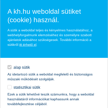
A kh.hu weboldal sütiket
(cookie) használ.
hírek és hivatalos
A sütik a weboldal teljes és kényelmes használatához, a
közzétételek
webhelyforgalmunk elemzéséhez és személyre szabott
ajánlatok adásához szükségesek. További információ a
sütikről
itt érhető el
.
egyéb
English
alap sütik
Az idetartozó sütik a weboldal megfelelő és biztonságos
műszaki működését szolgálják.
statisztikai sütik
van miből választani
Ezek a sütik lehetővé teszik számunkra, hogy a weboldal
használatáról információkat kaphassunk annak
vállalati finanszírozás 2016-ban
továbbfejlesztése céljából.