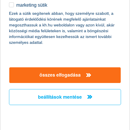
2016.04.22.
marketing sütik
A refinanszírozott állami támogatású hitelek, az EU források
Ezek a sütik segítenek abban, hogy személyre szabott, a
intenzív lehívása és a saját banki források együttesen bőséges
látogató érdeklődési körének megfelelő ajánlatainkat
finanszírozási lehetőséget nyújtanak a cégek számára, amelyet
megoszthassuk a kh.hu weboldalon vagy azon kívül, akár
tovább bővít a folyamatosan növekvő vállalati betétállomány -
közösségi média felületeken is, valamint a böngészési
látják a K&H szakemberei.
információkat együttesen kezelhessük az ismert további
személyes adattal.
ötéves csúcson a kkv-k pénzügyi
várakozásai
összes elfogadása
2016.04.21.
Jelentősen megugrottak a hazai kkv-k pénzügyi várakozásai,
átlagosan 7,1%-os árbevétel és 4,8%-os profitnövekedésre
számítanak a következő egy évben – derül ki a K&H kkv bizalmi
beállítások mentése
index kutatás legutóbbi adataiból. Pénzügyeik alakulását
tekintve egyértelműen a középvállalkozások a legoptimistábbak.
új betegellenőrző monitort kapott az