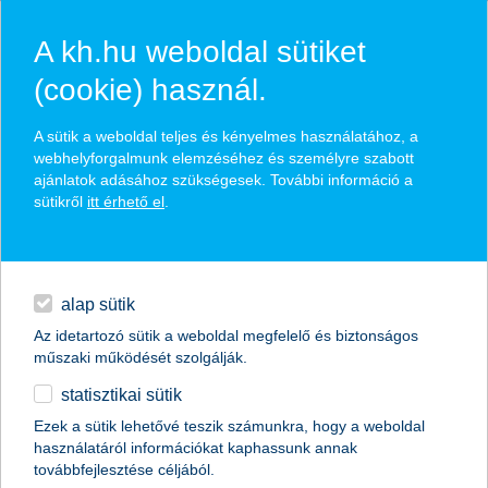
A kh.hu weboldal sütiket
(cookie) használ.
hírek és hivatalos
A sütik a weboldal teljes és kényelmes használatához, a
közzétételek
webhelyforgalmunk elemzéséhez és személyre szabott
ajánlatok adásához szükségesek. További információ a
sütikről
itt érhető el
.
egyéb
English
alap sütik
Az idetartozó sütik a weboldal megfelelő és biztonságos
műszaki működését szolgálják.
statisztikai sütik
Ezek a sütik lehetővé teszik számunkra, hogy a weboldal
használatáról információkat kaphassunk annak
Előző
Következő
továbbfejlesztése céljából.