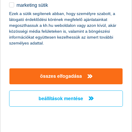
marketing sütik
Stagnáló foglalkoztatási hajlandóság a
Ezek a sütik segítenek abban, hogy személyre szabott, a
kisvállalati szektorban
látogató érdeklődési körének megfelelő ajánlatainkat
megoszthassuk a kh.hu weboldalon vagy azon kívül, akár
2011.02.18.
közösségi média felületeken is, valamint a böngészési
információkat együttesen kezelhessük az ismert további
„A Nemzeti Foglalkoztatási Szolgálat legfrissebb adatai
személyes adattal.
szerint januárban jelentősen, mintegy 15,7%-kal nőtt az
álláskeresők száma az előző hónaphoz képest. Mivel az
általunk megkérdezett kkv vezetők többsége egyelőre az
alkalmazottak létszámának stagnálásával számol, és a
munkaerő-felvételben gondolkodó vállalkozások
többségénél is csak néhány fős létszámbővítést
összes elfogadása
valószínűsítenek, ezért a kkv szektorban a következő
hónapokban nem várjuk a foglalkoztatás látványos
megugrását” - mondta el Németh László, a K&H kkv
beállítások mentése
marketing főosztály vezetője.
Versenyelőny a vállalkozásoknak ismét
elindul az országos K&H üzleti tippek