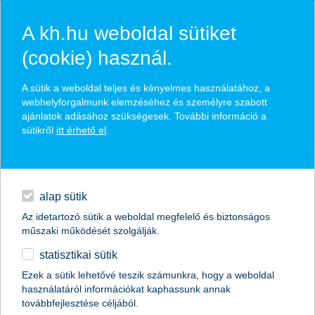
A kh.hu weboldal sütiket
(cookie) használ.
hírek és hivatalos
A sütik a weboldal teljes és kényelmes használatához, a
közzétételek
webhelyforgalmunk elemzéséhez és személyre szabott
ajánlatok adásához szükségesek. További információ a
sütikről
itt érhető el
.
egyéb
English
alap sütik
Az idetartozó sütik a weboldal megfelelő és biztonságos
műszaki működését szolgálják.
statisztikai sütik
a digitalizáció a társadalmi
Ezek a sütik lehetővé teszik számunkra, hogy a weboldal
használatáról információkat kaphassunk annak
szerepvállalásban is helyet kap
továbbfejlesztése céljából.