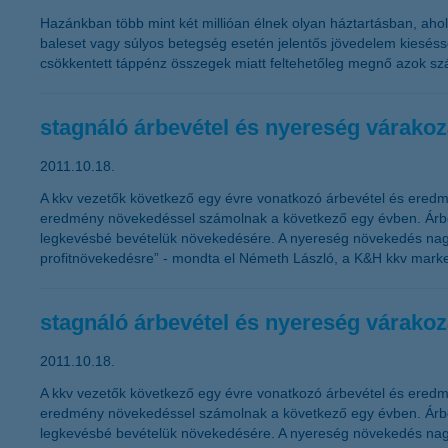
Hazánkban több mint két millióan élnek olyan háztartásban, aho
baleset vagy súlyos betegség esetén jelentős jövedelem kiesésse
csökkentett táppénz összegek miatt feltehetőleg megnő azok sz
stagnáló árbevétel és nyereség várako
2011.10.18.
A kkv vezetők következő egy évre vonatkozó árbevétel és eredm
eredmény növekedéssel számolnak a következő egy évben. Árbevé
legkevésbé bevételük növekedésére. A nyereség növekedés nagy
profitnövekedésre” - mondta el Németh László, a K&H kkv market
stagnáló árbevétel és nyereség várako
2011.10.18.
A kkv vezetők következő egy évre vonatkozó árbevétel és eredm
eredmény növekedéssel számolnak a következő egy évben. Árbevé
legkevésbé bevételük növekedésére. A nyereség növekedés nagy