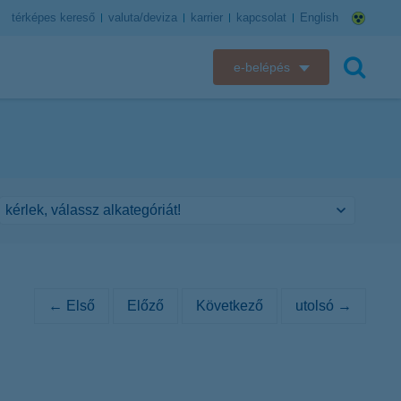
térképes kereső
valuta/deviza
karrier
kapcsolat
English
e-belépés
K&H e-bank
keresés
K&H e-posta
K&H elektronikus postaláda
K&H web Electra
K&H Biztosító ügyfélportál
← Első
Előző
Következő
utolsó →
K&H SZÉP Kártya
K&H e-kártyafelület