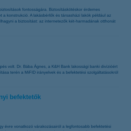
sbiztosítások fontosságára. Biztosításkötéskor érdemes
 a konstrukció. A lakásbérlők és társasházi lakók például az
lhagyni a biztosítást: az internetezők két-harmadának otthonát
pés volt. Dr. Bába Ágnes, a K&H Bank lakossági banki divízióért
tása terén a MiFID irányelvek és a befektetési szolgáltatásokról
nyi befektetők
gy évre vonatkozó várakozásairól a legfontosabb befektetési