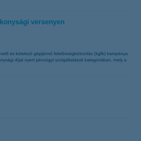
ékonysági versenyen
övelő és kötelező gépjármű felelősségbiztosítás (kgfb) kampánya
ysági díjat nyert pénzügyi szolgáltatások kategóriában, mely a