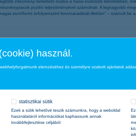
legtöbb intézményi befektető óvatos a hazai eszközök tekintetében, m
 a részvénypiacok pozitív teljesítményével számolnak. A legnagyobb meg
agas euró/forint árfolyamszint fennmaradását illetően” – számolt be 
ma
(cookie) használ.
alkozások várakozásai is romlottak. Az országosan 700 vállalkozás ve
tilag a két éve ilyenkor tapasztalt várakozásoknak felel meg. A bizalm
a webhelyforgalmunk elemzéséhez és személyre szabott ajánlatok adás
ek növekedésével számolnak, de szinte az összes részindex kisebb-nag
 a K&H SZÉP Kártya
statisztikai sütik
Ezek a sütik lehetővé teszik számunkra, hogy a weboldal
Ez
használatáról információkat kaphassunk annak
lá
ártyával kapcsolatban az ügyfél tájékoztatást. A kártya szerződések 
továbbfejlesztése céljából.
me
kö
in