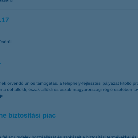
tásáról
.17
éséről
a
 örvendő uniós támogatás, a telephely-fejlesztési pályázat kitöltő pr
 a dél-alföldi, észak-alföldi és észak-magyarországi régió esetében t
je.
e biztosítási piac
 fel az ügyfelek hozzáállását és szokásait a biztosítási termékekkel és