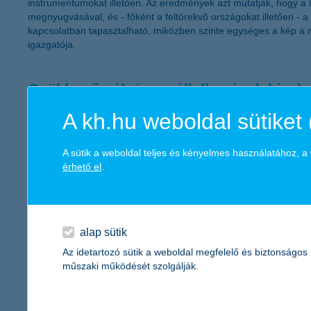
instrumentumokat illetően. Az eredmények azt mutatják, hogy a 
megnyugvásával, és - főként a feltörekvő országokat illetően -
kapcsolatban tapasztalható, miközben szinte egységes a kép a m
igazgatója.
Csökkenő pályán a vállalkozások bizal
A kh.hu weboldal sütiket 
2011.10.06.
„A fogyasztói bizalom csökkenésével párhuzamosan a hazai váll
harmadik negyedéves értéke jelenleg -26 ponton áll, ami gyakorla
A sütik a weboldal teljes és kényelmes használatához, 
a következő egy évben a közterhek, valamint a vállalati hitel
érhető el
.
kkv marketing főosztály vezetője.
November második felétől igényelhető
alap sütik
2011.09.30.
Az idetartozó sütik a weboldal megfelelő és biztonságos
műszaki működését szolgálják.
2011. október 3-tól a K&H megkezdi a Széchenyi Pihenő (SZÉP) K