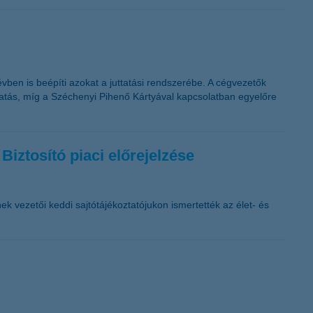
vben is beépíti azokat a juttatási rendszerébe. A cégvezetők
ttatás, míg a Széchenyi Pihenő Kártyával kapcsolatban egyelőre
Biztosító piaci előrejelzése
ek vezetői keddi sajtótájékoztatójukon ismertették az élet- és