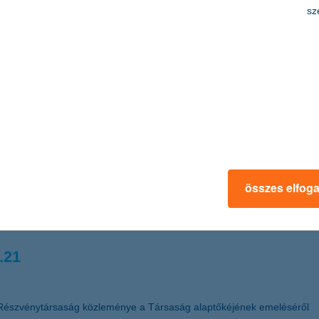
edmény 2011 első félévében a K&H Bankcsopo
sz
t adózás utáni eredményt ért el. Az adózás utáni eredmény a bankadó 
 új bankadót fizetett az első félévben. A hitelezési veszteségek magas
Biztosító mind az élet üzletágban, mind a nem-élet üzletágban folytat
os a biztonság
sok szerte a világban romlanak, a tőzsdei árfolyamok jelentősen ingad
összes elfog
kban azokra a befektetési lehetőségekre érdemes fokozottan figyelni, 
sanna, a K&H Alapkezelő vezérigazgatója.
.21
Részvénytársaság közleménye a Társaság alaptőkéjének emeléséről