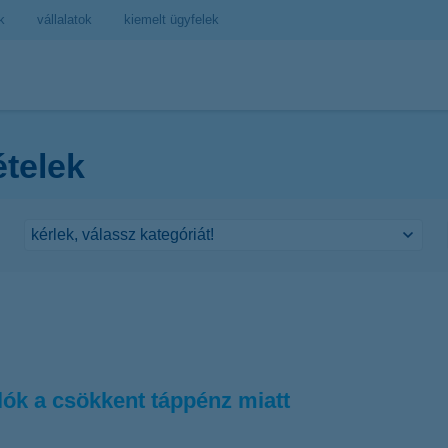
k
vállalatok
kiemelt ügyfelek
ételek
lók a csökkent táppénz miatt