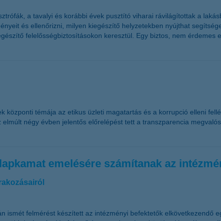
rófák, a tavalyi és korábbi évek pusztító viharai rávilágítottak a laká
yeit és ellenőrizni, milyen kiegészítő helyzetekben nyújthat segítséget
egészítő felelősségbiztosításokon keresztül. Egy biztos, nem érdemes e
özponti témája az etikus üzleti magatartás és a korrupció elleni fellé
 elmúlt négy évben jelentős előrelépést tett a transzparencia megvalósí
 alapkamat emelésére számítanak az intézmé
rakozásairól
n ismét felmérést készített az intézményi befektetők elkövetkezendő e