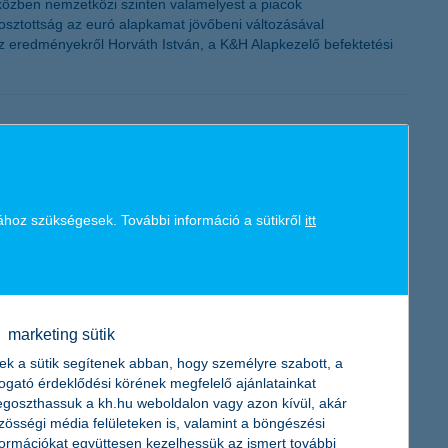
iközben nemzetközi szinten valamelyest a piacok
osztottság az euró alapkamat jövőbeni változásával
az eredményekről Horváth István, a K&H Alapkezelő befektetési
zetőjének megkérdezésén alapuló K&H kkv bizalmi index
i index csökkenése mögött leginkább az áll, hogy a vállalkozások
ához szükségesek. További információ a sütikről
itt
yobb mértékű csökkenést mutat”– mondta el Németh László, a K&H
marketing sütik
ek a sütik segítenek abban, hogy személyre szabott, a
togató érdeklődési körének megfelelő ajánlatainkat
megkötésére november 15. után nyílik lehetőség.
goszthassuk a kh.hu weboldalon vagy azon kívül, akár
zösségi média felületeken is, valamint a böngészési
formációkat együttesen kezelhessük az ismert további