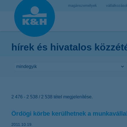
magánszemélyek
vállalkozáso
hírek és hivatalos közzét
2 476 - 2 538 / 2 538 tétel megjelenítése.
Ördögi körbe kerülhetnek a munkaválla
2011.10.19.