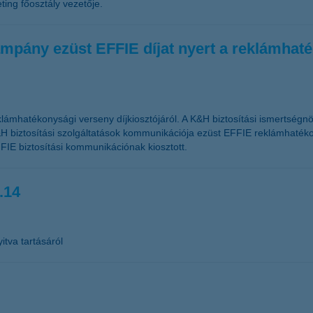
ing főosztály vezetője.
mpány ezüst EFFIE díjat nyert a reklámhat
lámhatékonysági verseny díjkiosztójáról. A K&H biztosítási ismertségn
H biztosítási szolgáltatások kommunikációja ezüst EFFIE reklámhatékon
FIE biztosítási kommunikációnak kiosztott.
.14
itva tartásáról