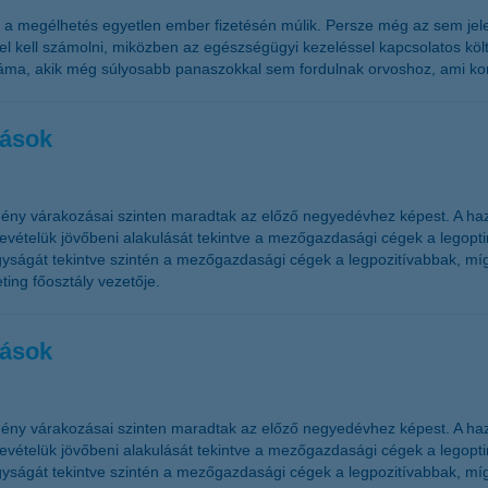
l a megélhetés egyetlen ember fizetésén múlik. Persze még az sem jele
l kell számolni, miközben az egészségügyi kezeléssel kapcsolatos költ
áma, akik még súlyosabb panaszokkal sem fordulnak orvoshoz, ami kom
zások
ény várakozásai szinten maradtak az előző negyedévhez képest. A haz
telük jövőbeni alakulását tekintve a mezőgazdasági cégek a legoptim
ságát tekintve szintén a mezőgazdasági cégek a legpozitívabbak, míg
ing főosztály vezetője.
zások
ény várakozásai szinten maradtak az előző negyedévhez képest. A haz
telük jövőbeni alakulását tekintve a mezőgazdasági cégek a legoptim
ságát tekintve szintén a mezőgazdasági cégek a legpozitívabbak, míg