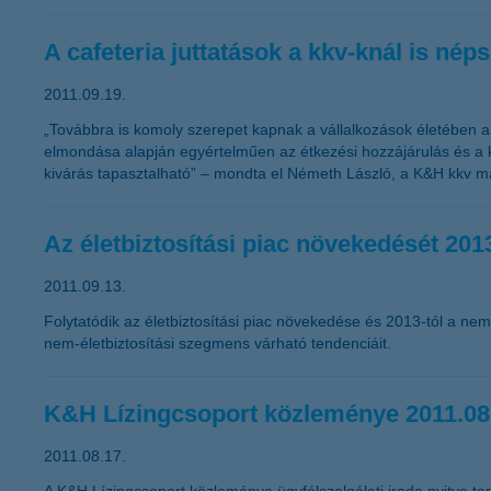
A cafeteria juttatások a kkv-knál is nép
2011.09.19.
„Továbbra is komoly szerepet kapnak a vállalkozások életében a 
elmondása alapján egyértelműen az étkezési hozzájárulás és a k
kivárás tapasztalható” – mondta el Németh László, a K&H kkv ma
Az életbiztosítási piac növekedését 2013
2011.09.13.
Folytatódik az életbiztosítási piac növekedése és 2013-tól a nem
nem-életbiztosítási szegmens várható tendenciáit.
K&H Lízingcsoport közleménye 2011.08
2011.08.17.