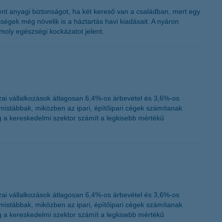
K&H token megújítás
nt anyagi biztonságot, ha két kereső van a családban, mert egy
ségek még növelik is a háztartás havi kiadásait. A nyáron
oly egészségi kockázatot jelent.
ai vállalkozások átlagosan 6,4%-os árbevétel és 3,6%-os
istábbak, miközben az ipari, építőipari cégek számítanak
 a kereskedelmi szektor számít a legkisebb mértékű
ai vállalkozások átlagosan 6,4%-os árbevétel és 3,6%-os
istábbak, miközben az ipari, építőipari cégek számítanak
 a kereskedelmi szektor számít a legkisebb mértékű