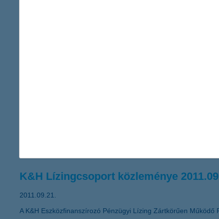
12,5 milliárd forintos adózás utáni er
2011.09.30.
A K&H Bankcsoport 2011 első hat hónapjában 12,5 milliárd forin
korábbi eredményhez képest. A K&H Bankcsoport 8 milliárd forint
hitelek aránya 9,3%-ról 9,4%-ra nőtt egy negyedév alatt. A K&H 
A változó környezetben fokozottan font
2011.09.23.
„Mikor és miben érdemes megtakarítani, ha a növekedési kilátá
merül fel jogosan a kérdés a befektetők részéről. Ilyen idősza
miközben megvédenek a veszteségektől” – javasolja Zobor Zsuz
K&H Lízingcsoport közleménye 2011.09
2011.09.21.
A K&H Eszközfinanszírozó Pénzügyi Lízing Zártkörűen Működő 