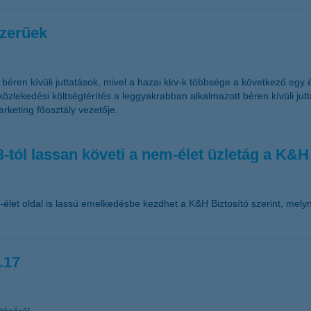
szerűek
béren kívüli juttatások, mivel a hazai kkv-k többsége a következő egy é
özlekedési költségtérítés a leggyakrabban alkalmazott béren kívüli ju
rketing főosztály vezetője.
-tól lassan követi a nem-élet üzletág a K&H 
-élet oldal is lassú emelkedésbe kezdhet a K&H Biztosító szerint, melyn
.17