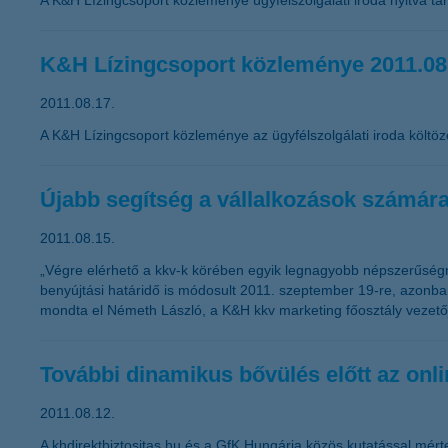
A K&H Lízingcsoport közleménye ügyfélszolgálati iroda nyitva tar
K&H Lízingcsoport közleménye 2011.08
2011.08.17.
A K&H Lízingcsoport közleménye az ügyfélszolgálati iroda költöz
Újabb segítség a vállalkozások számár
2011.08.15.
„Végre elérhető a kkv-k körében egyik legnagyobb népszerűségnek
benyújtási határidő is módosult 2011. szeptember 19-re, azonban
mondta el Németh László, a K&H kkv marketing főosztály vezető
További dinamikus bővülés előtt az onlin
2011.08.12.
A khdirektbiztositas.hu és a GfK Hungária közös kutatással mérte