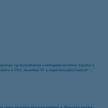
ogramjai, így benyújthatóak a támogatási kérelmek. Egyúttal a
ovábbra is 2011. december 30. a végső benyújtási határidő” –
 az online megoldásokkal kapcsolatban. A „Biztosítási trendek”