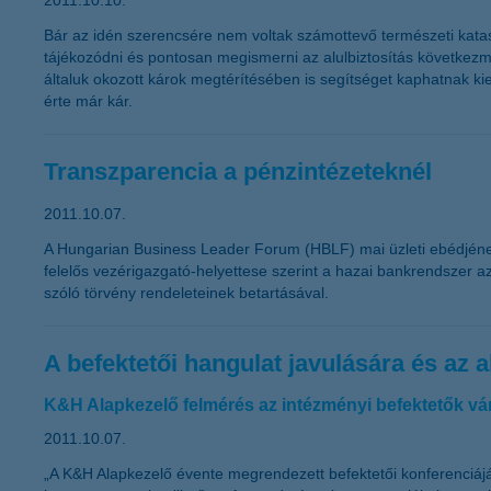
2011.10.10.
Bár az idén szerencsére nem voltak számottevő természeti kataszt
tájékozódni és pontosan megismerni az alulbiztosítás következmén
általuk okozott károk megtérítésében is segítséget kaphatnak ki
érte már kár.
Transzparencia a pénzintézeteknél
2011.10.07.
A Hungarian Business Leader Forum (HBLF) mai üzleti ebédjének k
felelős vezérigazgató-helyettese szerint a hazai bankrendszer az
szóló törvény rendeleteinek betartásával.
A befektetői hangulat javulására és az
K&H Alapkezelő felmérés az intézményi befektetők vá
2011.10.07.
„A K&H Alapkezelő évente megrendezett befektetői konferenciájá