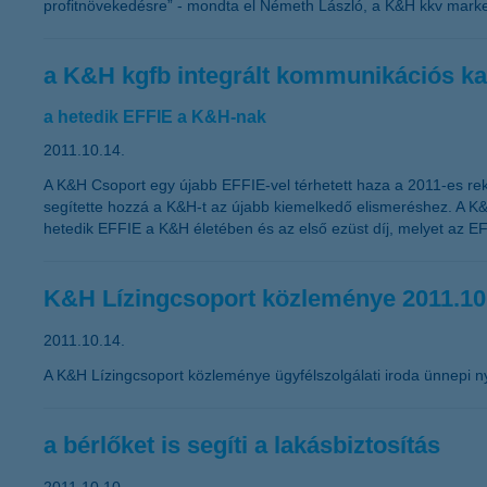
profitnövekedésre” - mondta el Németh László, a K&H kkv market
a K&H kgfb integrált kommunikációs ka
a hetedik EFFIE a K&H-nak
2011.10.14.
A K&H Csoport egy újabb EFFIE-vel térhetett haza a 2011-es rek
segítette hozzá a K&H-t az újabb kiemelkedő elismeréshez. A K&
hetedik EFFIE a K&H életében és az első ezüst díj, melyet az EF
K&H Lízingcsoport közleménye 2011.10
2011.10.14.
A K&H Lízingcsoport közleménye ügyfélszolgálati iroda ünnepi ny
a bérlőket is segíti a lakásbiztosítás