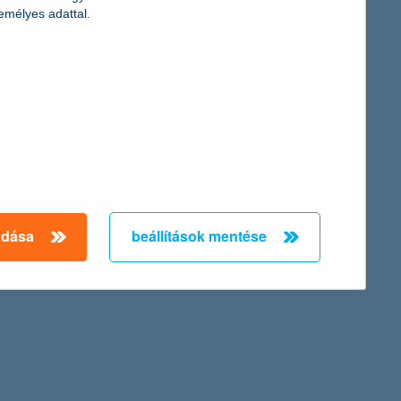
rtnál
emélyes adattal.
és a magas hitelköltségek miatt 46%-kal csökkent az egy évvel
ak, de a várakozásoknak megfelelően alakultak. A nem-teljesítő
ni tudta növekedését a második negyedévben is.
oznak, csökkennek, és a kamatok alacsony szinten vannak –
adása
beállítások mentése
amelyek néhány év távlatában esélyt adnak a növekedésnek,