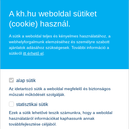
A kh.hu weboldal sütiket
(cookie) használ.
hírek és hivatalos
A sütik a weboldal teljes és kényelmes használatához, a
közzétételek
webhelyforgalmunk elemzéséhez és személyre szabott
ajánlatok adásához szükségesek. További információ a
sütikről
itt érhető el
.
egyéb
English
alap sütik
Az idetartozó sütik a weboldal megfelelő és biztonságos
műszaki működését szolgálják.
statisztikai sütik
megtartható pénzügyi fogadalmakat
Ezek a sütik lehetővé teszik számunkra, hogy a weboldal
használatáról információkat kaphassunk annak
érdemes tenni!
továbbfejlesztése céljából.