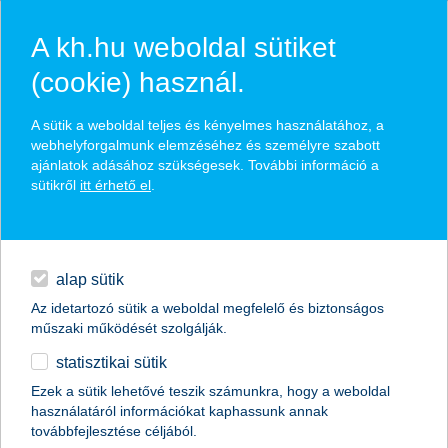
A kh.hu weboldal sütiket
(cookie) használ.
hírek és hivatalos
A sütik a weboldal teljes és kényelmes használatához, a
közzétételek
webhelyforgalmunk elemzéséhez és személyre szabott
ajánlatok adásához szükségesek. További információ a
sütikről
itt érhető el
.
egyéb
English
alap sütik
Az idetartozó sütik a weboldal megfelelő és biztonságos
műszaki működését szolgálják.
statisztikai sütik
Ezek a sütik lehetővé teszik számunkra, hogy a weboldal
használatáról információkat kaphassunk annak
Előző
Következő
továbbfejlesztése céljából.