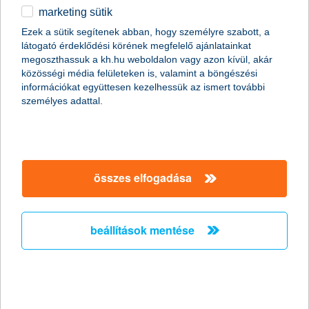
marketing sütik
Ördögi körbe kerülhetnek a
Ezek a sütik segítenek abban, hogy személyre szabott, a
munkavállalók a csökkent táppénz
látogató érdeklődési körének megfelelő ajánlatainkat
miatt
megoszthassuk a kh.hu weboldalon vagy azon kívül, akár
közösségi média felületeken is, valamint a böngészési
információkat együttesen kezelhessük az ismert további
2011.10.19.
személyes adattal.
Hazánkban több mint két millióan élnek olyan háztartásban, ahol
a megélhetés egyetlen ember fizetésén múlik. Persze még az
sem jelent anyagi biztonságot, ha két kereső van a családban,
mert egy baleset vagy súlyos betegség esetén jelentős
jövedelem kieséssel kell számolni, miközben az egészségügyi
összes elfogadása
kezeléssel kapcsolatos költségek még növelik is a háztartás havi
kiadásait. A nyáron csökkentett táppénz összegek miatt
feltehetőleg megnő azok száma, akik még súlyosabb
panaszokkal sem fordulnak orvoshoz, ami komoly egészségi
beállítások mentése
kockázatot jelent.
stagnáló árbevétel és nyereség
várakozások