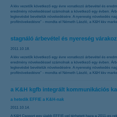
A kkv vezetők következő egy évre vonatkozó árbevétel és eredm
eredmény növekedéssel számolnak a következő egy évben. Árbevé
legkevésbé bevételük növekedésére. A nyereség növekedés nagy
profitnövekedésre” - mondta el Németh László, a K&H kkv market
stagnáló árbevétel és nyereség várako
2011.10.18.
A kkv vezetők következő egy évre vonatkozó árbevétel és eredm
eredmény növekedéssel számolnak a következő egy évben. Árbevé
legkevésbé bevételük növekedésére. A nyereség növekedés nagy
profitnövekedésre” - mondta el Németh László, a K&H kkv market
a K&H kgfb integrált kommunikációs ka
a hetedik EFFIE a K&H-nak
2011.10.14.
A K&H Csoport egy újabb EFFIE-vel térhetett haza a 2011-es rek