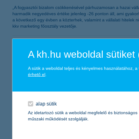
„A fogyasztói bizalom csökkenésével párhuzamosan a hazai váll
harmadik negyedéves értéke jelenleg -26 ponton áll, ami gyakorla
a következő egy évben a közterhek, valamint a vállalati hitel
kkv marketing főosztály vezetője.
November második felétől igényelhető
A kh.hu weboldal sütiket 
2011.09.30.
2011. október 3-tól a K&H megkezdi a Széchenyi Pihenő (SZÉP) K
A sütik a weboldal teljes és kényelmes használatához, 
érhető el
.
12,5 milliárd forintos adózás utáni er
2011.09.30.
alap sütik
A K&H Bankcsoport 2011 első hat hónapjában 12,5 milliárd forin
Az idetartozó sütik a weboldal megfelelő és biztonságos
korábbi eredményhez képest. A K&H Bankcsoport 8 milliárd forint
műszaki működését szolgálják.
hitelek aránya 9,3%-ról 9,4%-ra nőtt egy negyedév alatt. A K&H 