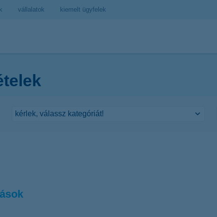
k
vállalatok
kiemelt ügyfelek
ételek
zások