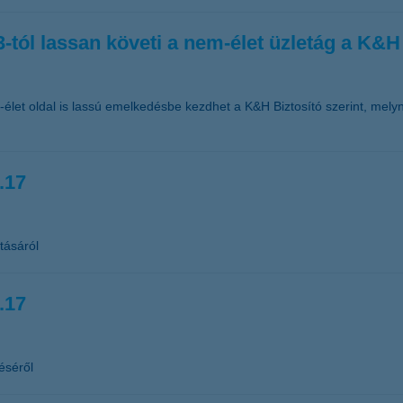
-tól lassan követi a nem-élet üzletág a K&H 
-élet oldal is lassú emelkedésbe kezdhet a K&H Biztosító szerint, melyn
.17
tásáról
.17
éséről