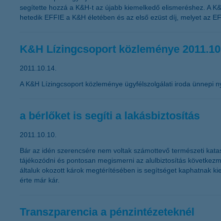
segítette hozzá a K&H-t az újabb kiemelkedő elismeréshez. A K&
hetedik EFFIE a K&H életében és az első ezüst díj, melyet az EF
K&H Lízingcsoport közleménye 2011.10
2011.10.14.
A K&H Lízingcsoport közleménye ügyfélszolgálati iroda ünnepi ny
a bérlőket is segíti a lakásbiztosítás
2011.10.10.
Bár az idén szerencsére nem voltak számottevő természeti kataszt
tájékozódni és pontosan megismerni az alulbiztosítás következmén
általuk okozott károk megtérítésében is segítséget kaphatnak ki
érte már kár.
Transzparencia a pénzintézeteknél