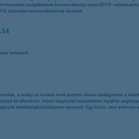
H biztosítási szolgáltatások kommunikációja ezüst EFFIE reklámhatékon
FIE biztosítási kommunikációnak kiosztott.
.14
itva tartásáról
rófák, a tavalyi és korábbi évek pusztító viharai rávilágítottak a laká
yeit és ellenőrizni, milyen kiegészítő helyzetekben nyújthat segítséget
egészítő felelősségbiztosításokon keresztül. Egy biztos, nem érdemes e