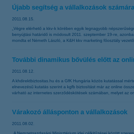
Újabb segítség a vállalkozások számár
2011.08.15.
„Végre elérhető a kkv-k körében egyik legnagyobb népszerűségnek
benyújtási határidő is módosult 2011. szeptember 19-re, azonban
mondta el Németh László, a K&H kkv marketing főosztály vezető
További dinamikus bővülés előtt az onlin
2011.08.12.
A khdirektbiztositas.hu és a GfK Hungária közös kutatással mérte
elnevezésű kutatás szerint a kgfb biztosítást már az online össz
várható az internetes szerződéskötések számában, melyet az onli
Várakozó állásponton a vállalkozások
2011.08.02.
„A Nemzetgazdasági Minisztérium idei célkitűzései között szere