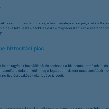
a
 örvendő uniós támogatás, a telephely-fejlesztési pályázat kitöltő pr
 a dél-alföldi, észak-alföldi és észak-magyarországi régió esetében t
je.
e biztosítási piac
 fel az ügyfelek hozzáállását és szokásait a biztosítási termékekkel és
ehasonlító oldalakon kötik meg a legtöbben, viszont utasbiztosításért t
ne fizetési eszközök elterjedése is segít.
pel, hogy a hazai kkv-k kiemelt szerepet kapjanak a gazdaság fellend