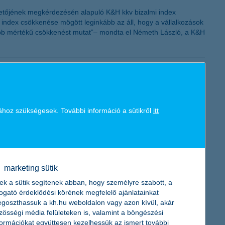
zetőjének megkérdezésén alapuló K&H kkv bizalmi index
i index csökkenése mögött leginkább az áll, hogy a vállalkozások
yobb mértékű csökkenést mutat”– mondta el Németh László, a K&H
megkötésére november 15. után nyílik lehetőség.
ához szükségesek. További információ a sütikről
itt
rtnál
marketing sütik
és a magas hitelköltségek miatt 46%-kal csökkent az egy évvel
ek a sütik segítenek abban, hogy személyre szabott, a
ak, de a várakozásoknak megfelelően alakultak. A nem-teljesítő
togató érdeklődési körének megfelelő ajánlatainkat
ni tudta növekedését a második negyedévben is.
goszthassuk a kh.hu weboldalon vagy azon kívül, akár
zösségi média felületeken is, valamint a böngészési
formációkat együttesen kezelhessük az ismert további