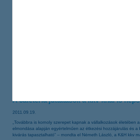
A változó környezetben fokozottan font
2011.09.23.
„Mikor és miben érdemes megtakarítani, ha a növekedési kilátá
merül fel jogosan a kérdés a befektetők részéről. Ilyen idősza
miközben megvédenek a veszteségektől” – javasolja Zobor Zsuz
K&H Lízingcsoport közleménye 2011.09
2011.09.21.
A K&H Eszközfinanszírozó Pénzügyi Lízing Zártkörűen Működő 
A cafeteria juttatások a kkv-knál is nép
2011.09.19.
„Továbbra is komoly szerepet kapnak a vállalkozások életében a 
elmondása alapján egyértelműen az étkezési hozzájárulás és a k
kivárás tapasztalható” – mondta el Németh László, a K&H kkv ma