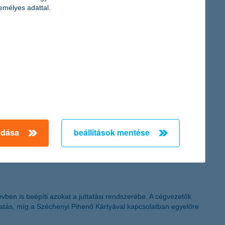
emélyes adattal.
oznak, csökkennek, és a kamatok alacsony szinten vannak –
amelyek néhány év távlatában esélyt adnak a növekedésnek,
adása
beállítások mentése
vben is beépíti azokat a juttatási rendszerébe. A cégvezetők
ttatás, míg a Széchenyi Pihenő Kártyával kapcsolatban egyelőre