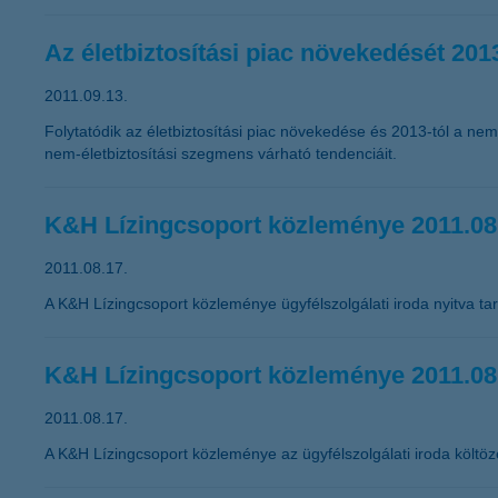
Az életbiztosítási piac növekedését 2013
2011.09.13.
Folytatódik az életbiztosítási piac növekedése és 2013-tól a nem
nem-életbiztosítási szegmens várható tendenciáit.
K&H Lízingcsoport közleménye 2011.08
2011.08.17.
A K&H Lízingcsoport közleménye ügyfélszolgálati iroda nyitva tar
K&H Lízingcsoport közleménye 2011.08
2011.08.17.
A K&H Lízingcsoport közleménye az ügyfélszolgálati iroda költöz