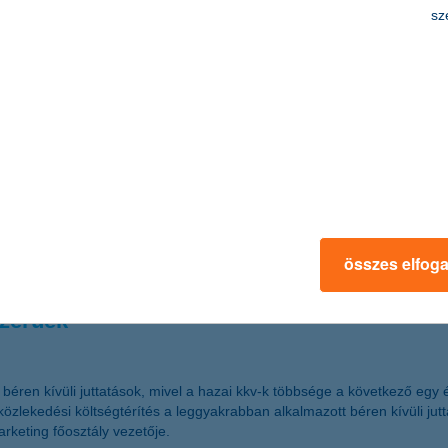
os a biztonság
sz
sok szerte a világban romlanak, a tőzsdei árfolyamok jelentősen ingad
kban azokra a befektetési lehetőségekre érdemes fokozottan figyelni, 
sanna, a K&H Alapkezelő vezérigazgatója.
.21
Részvénytársaság közleménye a Társaság alaptőkéjének emeléséről
összes elfog
szerűek
béren kívüli juttatások, mivel a hazai kkv-k többsége a következő egy é
özlekedési költségtérítés a leggyakrabban alkalmazott béren kívüli ju
rketing főosztály vezetője.