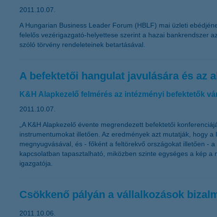
2011.10.07.
A Hungarian Business Leader Forum (HBLF) mai üzleti ebédjének k
felelős vezérigazgató-helyettese szerint a hazai bankrendszer az
szóló törvény rendeleteinek betartásával.
A befektetői hangulat javulására és az
K&H Alapkezelő felmérés az intézményi befektetők vá
2011.10.07.
„A K&H Alapkezelő évente megrendezett befektetői konferenciájá
instrumentumokat illetően. Az eredmények azt mutatják, hogy a 
megnyugvásával, és - főként a feltörekvő országokat illetően -
kapcsolatban tapasztalható, miközben szinte egységes a kép a m
igazgatója.
Csökkenő pályán a vállalkozások bizal
2011.10.06.