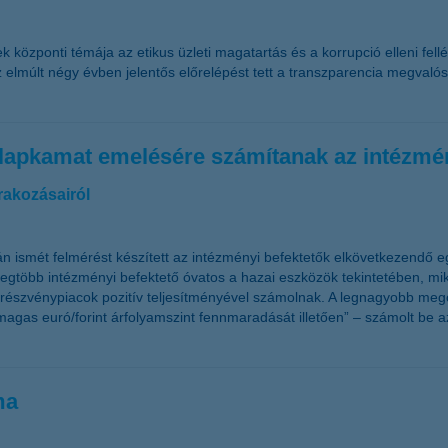
özponti témája az etikus üzleti magatartás és a korrupció elleni fellé
 elmúlt négy évben jelentős előrelépést tett a transzparencia megvalósí
 alapkamat emelésére számítanak az intézmé
rakozásairól
n ismét felmérést készített az intézményi befektetők elkövetkezendő e
legtöbb intézményi befektető óvatos a hazai eszközök tekintetében, m
 a részvénypiacok pozitív teljesítményével számolnak. A legnagyobb meg
agas euró/forint árfolyamszint fennmaradását illetően” – számolt be 
ma