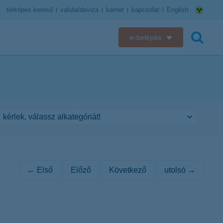
térképes kereső
valuta/deviza
karrier
kapcsolat
English
e-belépés
K&H e-bank
keresés
K&H e-posta
K&H elektronikus postaláda
K&H web Electra
K&H Biztosító ügyfélportál
← Első
Előző
Következő
utolsó →
K&H SZÉP Kártya
K&H e-kártyafelület