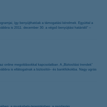
ogramjai, így benyújthatóak a támogatási kérelmek. Egyúttal a
ovábbra is 2011. december 30. a végső benyújtási határidő” –
 az online megoldásokkal kapcsolatban. A „Biztosítási trendek”
ovábbra is ellátogatnak a biztosítói– és bankfiókokba. Nagy ugrás
ítésében, a munkahely-teremtésben, a gazdaság