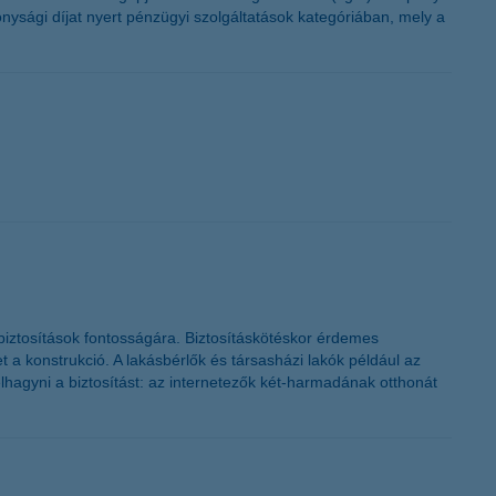
ysági díjat nyert pénzügyi szolgáltatások kategóriában, mely a
sbiztosítások fontosságára. Biztosításkötéskor érdemes
 a konstrukció. A lakásbérlők és társasházi lakók például az
lhagyni a biztosítást: az internetezők két-harmadának otthonát