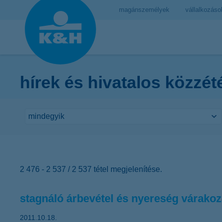
magánszemélyek
vállalkozáso
hírek és hivatalos közzét
2 476 - 2 537 / 2 537 tétel megjelenítése.
stagnáló árbevétel és nyereség várako
2011.10.18.