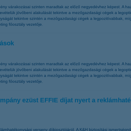
ény várakozásai szinten maradtak az előző negyedévhez képest. A haz
telük jövőbeni alakulását tekintve a mezőgazdasági cégek a legoptim
ságát tekintve szintén a mezőgazdasági cégek a legpozitívabbak, míg
ing főosztály vezetője.
zások
ény várakozásai szinten maradtak az előző negyedévhez képest. A haz
telük jövőbeni alakulását tekintve a mezőgazdasági cégek a legoptim
ságát tekintve szintén a mezőgazdasági cégek a legpozitívabbak, míg
ing főosztály vezetője.
mpány ezüst EFFIE díjat nyert a reklámhat
lámhatékonysági verseny díjkiosztójáról. A K&H biztosítási ismertségn