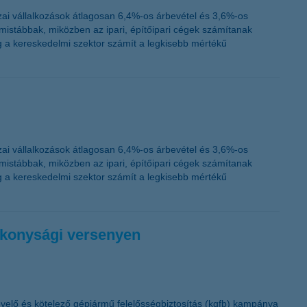
K&H token megújítás
ai vállalkozások átlagosan 6,4%-os árbevétel és 3,6%-os
istábbak, miközben az ipari, építőipari cégek számítanak
 a kereskedelmi szektor számít a legkisebb mértékű
ai vállalkozások átlagosan 6,4%-os árbevétel és 3,6%-os
istábbak, miközben az ipari, építőipari cégek számítanak
 a kereskedelmi szektor számít a legkisebb mértékű
ékonysági versenyen
övelő és kötelező gépjármű felelősségbiztosítás (kgfb) kampánya