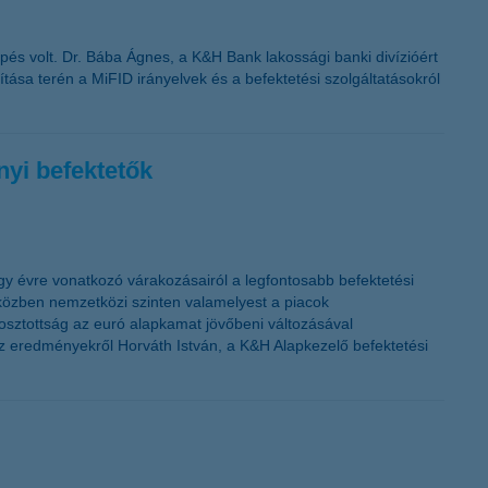
pés volt. Dr. Bába Ágnes, a K&H Bank lakossági banki divízióért
tása terén a MiFID irányelvek és a befektetési szolgáltatásokról
nyi befektetők
gy évre vonatkozó várakozásairól a legfontosabb befektetési
iközben nemzetközi szinten valamelyest a piacok
osztottság az euró alapkamat jövőbeni változásával
az eredményekről Horváth István, a K&H Alapkezelő befektetési