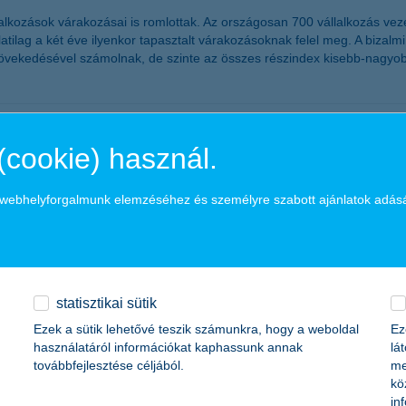
alkozások várakozásai is romlottak. Az országosan 700 vállalkozás ve
tilag a két éve ilyenkor tapasztalt várakozásoknak felel meg. A bizalm
ek növekedésével számolnak, de szinte az összes részindex kisebb-nag
 a K&H SZÉP Kártya
(cookie) használ.
ártyával kapcsolatban az ügyfél tájékoztatást. A kártya szerződések 
a webhelyforgalmunk elemzéséhez és személyre szabott ajánlatok adás
edmény 2011 első félévében a K&H Bankcsopo
statisztikai sütik
t adózás utáni eredményt ért el. Az adózás utáni eredmény a bankadó 
Ezek a sütik lehetővé teszik számunkra, hogy a weboldal
Ez
 új bankadót fizetett az első félévben. A hitelezési veszteségek magas
használatáról információkat kaphassunk annak
lá
Biztosító mind az élet üzletágban, mind a nem-élet üzletágban folytat
továbbfejlesztése céljából.
me
kö
in