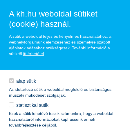
A kh.hu weboldal sütiket
(cookie) használ.
hírek és hivatalos
A sütik a weboldal teljes és kényelmes használatához, a
közzétételek
webhelyforgalmunk elemzéséhez és személyre szabott
ajánlatok adásához szükségesek. További információ a
sütikről
itt érhető el
.
egyéb
English
alap sütik
Az idetartozó sütik a weboldal megfelelő és biztonságos
műszaki működését szolgálják.
statisztikai sütik
Ezek a sütik lehetővé teszik számunkra, hogy a weboldal
használatáról információkat kaphassunk annak
Előző
Következő
továbbfejlesztése céljából.