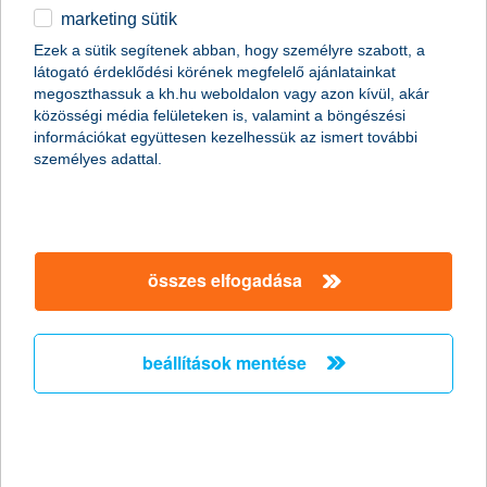
marketing sütik
Csak okosan osszunk meg a közösségi
Ezek a sütik segítenek abban, hogy személyre szabott, a
médiában nyaralási képeket!
látogató érdeklődési körének megfelelő ajánlatainkat
megoszthassuk a kh.hu weboldalon vagy azon kívül, akár
2011.06.27.
közösségi média felületeken is, valamint a böngészési
információkat együttesen kezelhessük az ismert további
Már szinte minden generáció nap mint nap használja a
személyes adattal.
közösségi oldalakat, de érdemes megfontolni, milyen
információt osztunk meg magunkról a széles nyilvánosság előtt.
Fotóink adatain keresztül például még akkor is kideríthető, hogy
éppen hol tartózkodunk, ha egyébként a kép tartalmáról ez nem
derülne ki. Érdemes tehát adataink biztonságára nagyobb
figyelmet fordítanunk különösen nyáron, amikor sokan
összes elfogadása
elutaznak.
beállítások mentése
A K&H újabb tehetséges fiatal
festőművészt támogat
2011.06.24.
Győztest hirdettek a K&H Csoport ötödik alkalommal