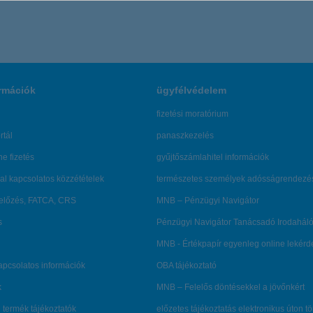
rmációk
ügyfélvédelem
fizetési moratórium
rtál
panaszkezelés
ne fizetés
gyűjtőszámlahitel információk
al kapcsolatos közzétételek
természetes személyek adósságrendezé
lőzés, FATCA, CRS
MNB – Pénzügyi Navigátor
s
Pénzügyi Navigátor Tanácsadó Irodaháló
MNB - Értékpapír egyenleg online lekér
kapcsolatos információk
OBA tájékoztató
k
MNB – Felelős döntésekkel a jövőnkért
 termék tájékoztatók
előzetes tájékoztatás elektronikus úton t