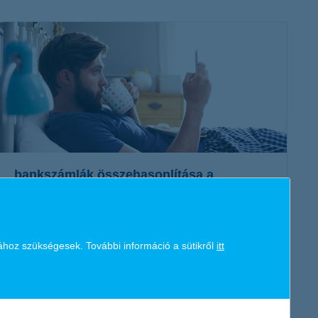
K&H token megújítás
Digitális Állampolgárság Program
bankszámlák összehasonlítása a
legegyszerűbben
2021. május 24. - Eddig azt gondoltad, hogy az okos
számlacsomag választás egyenlő az apróbetűs részek alapos
ához szükségesek. További információ a sütikről
itt
átolvasásával? Mondunk jobbat!