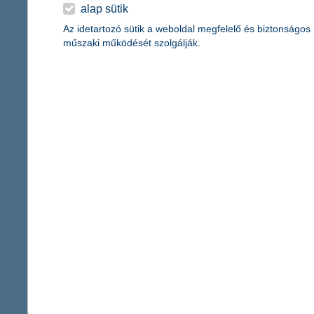
érdekel a cikk
alap sütik
Az idetartozó sütik a weboldal megfelelő és biztonságos
műszaki működését szolgálják.
spórolási tippek: a
gyarapítsd, ne a kia
2021. április 22. - Ismered a
Ha szeretnéd a költéseidet j
párhuzamosan több pénzt félre
érdekel