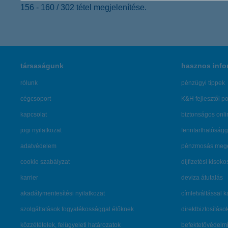
156 - 160 / 302 tétel megjelenítése.
társaságunk
hasznos info
rólunk
pénzügyi tippek
cégcsoport
K&H fejlesztői po
kapcsolat
biztonságos onli
jogi nyilatkozat
fenntarthatóságg
adatvédelem
pénzmosás mege
cookie szabályzat
díjfizetési kisoko
karrier
deviza átutalás
akadálymentesítési nyilatkozat
címletváltással 
szolgáltatások fogyatékossággal élőknek
direktbiztosításo
közzétételek, felügyeleti határozatok
befektetővédelmi