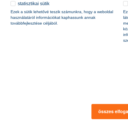
érdekel a cikk
statisztikai sütik
Ezek a sütik lehetővé teszik számunkra, hogy a weboldal
Ez
használatáról információkat kaphassunk annak
lá
továbbfejlesztése céljából.
me
kö
in
sz
 megtakarításaidat
digitális vagy virtuáli
dásaidat!
mit tud?
 mondást: sok kicsi, sokra megy.
2021. április 21. - Hogyan működi
obban menedzselni és ezzel
vagy mellett létező virtuális ban
 tenni, akkor jó helyen jársz!
képest többet a digitalizált bankk
összes elfog
 a cikk
érdekel a 