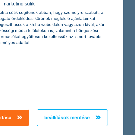
érdekel a cikk
marketing sütik
ek a sütik segítenek abban, hogy személyre szabott, a
togató érdeklődési körének megfelelő ajánlatainkat
goszthassuk a kh.hu weboldalon vagy azon kívül, akár
zösségi média felületeken is, valamint a böngészési
formációkat együttesen kezelhessük az ismert további
emélyes adattal.
s bankkártya: melyik,
k a plasztikkártya helyett
kkártya? Mivel tud ehhez
ártya?
adása
beállítások mentése
cikk