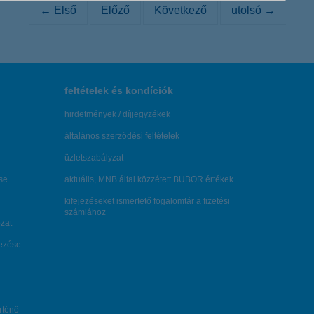
← Első
Előző
Következő
utolsó →
feltételek és kondíciók
hirdetmények / díjjegyzékek
általános szerződési feltételek
üzletszabályzat
se
aktuális, MNB által közzétett BUBOR értékek
kifejezéseket ismertető fogalomtár a fizetési
számlához
zat
dezése
örténő