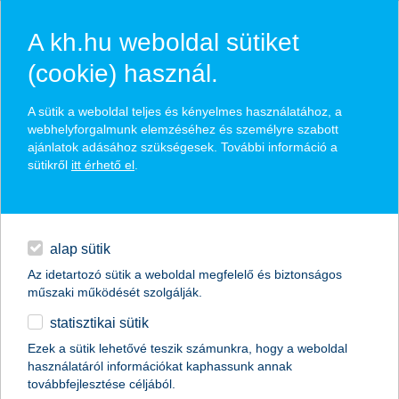
A kh.hu weboldal sütiket
(cookie) használ.
hasznos pénzügyi tippek
A sütik a weboldal teljes és kényelmes használatához, a
webhelyforgalmunk elemzéséhez és személyre szabott
ajánlatok adásához szükségesek. További információ a
sütikről
itt érhető el
.
találd meg könnyedén, ami Neked szól
hitelek
napi pénzügyek
élethelyzet kiválasztása
alap sütik
Az idetartozó sütik a weboldal megfelelő és biztonságos
megtakarítások
műszaki működését szolgálják.
termék kategória kiválasztása
statisztikai sütik
biztosítások
Ezek a sütik lehetővé teszik számunkra, hogy a weboldal
használatáról információkat kaphassunk annak
digitális bankolás
továbbfejlesztése céljából.
összes cikk megjelenítése