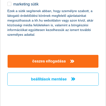
marketing sütik
egyéb
Ezek a sütik segítenek abban, hogy személyre szabott, a
látogató érdeklődési körének megfelelő ajánlatainkat
English
megoszthassuk a kh.hu weboldalon vagy azon kívül, akár
közösségi média felületeken is, valamint a böngészési
információkat együttesen kezelhessük az ismert további
személyes adattal.
összes elfogadása
ezért éri meg mobiltárcára cserélni a
hagyományos pénztárcát
beállítások mentése
2023. szeptember 24. - Mi a mobiltárca, milyen digitális
pénztárca megoldások vannak? Hogyan működnek a
mobiltárcák? Ismerd meg a használatának előnyeit és
funkcióit!