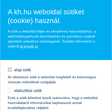
A kh.hu weboldal sütiket
(cookie) használ.
hasznos pénzügyi tippek
A sütik a weboldal teljes és kényelmes használatához, a
webhelyforgalmunk elemzéséhez és személyre szabott
ajánlatok adásához szükségesek. További információ a
sütikről
itt érhető el
.
találd meg könnyedén, ami Neked szól
hitelek
napi pénzügyek
élethelyzet kiválasztása
alap sütik
Az idetartozó sütik a weboldal megfelelő és biztonságos
megtakarítások
műszaki működését szolgálják.
termék kategória kiválasztása
statisztikai sütik
biztosítások
Ezek a sütik lehetővé teszik számunkra, hogy a weboldal
használatáról információkat kaphassunk annak
digitális bankolás
továbbfejlesztése céljából.
összes cikk megjelenítése