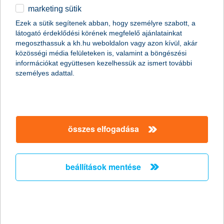
marketing sütik
egyéb
Ezek a sütik segítenek abban, hogy személyre szabott, a
látogató érdeklődési körének megfelelő ajánlatainkat
English
megoszthassuk a kh.hu weboldalon vagy azon kívül, akár
közösségi média felületeken is, valamint a böngészési
információkat együttesen kezelhessük az ismert további
személyes adattal.
összes elfogadása
így élj túl a városi dzsungelben - hasznos
appok a mindennapokra
beállítások mentése
2024. április 18. - Milyen hasznos appok tudnak segítségedre
lenni a városi dzsungelben? Íme pár tipp!